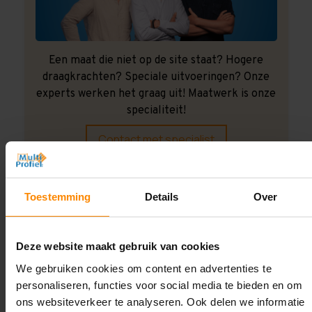
Een maat die niet op de site staat? Hogere
draagkrachten? Speciale uitvoeringen? Onze
experts werken het graag uit! Maatwerk is onze
specialiteit!
Contact met specialist
Toestemming
Details
Over
Montage uitbesteden?
Laat ons het doen!
Deze website maakt gebruik van cookies
We gebruiken cookies om content en advertenties te
personaliseren, functies voor social media te bieden en om
ons websiteverkeer te analyseren. Ook delen we informatie