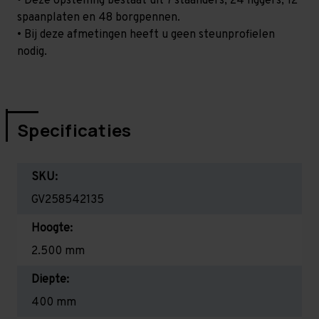
• Deze opstelling bestaat uit 7 staanders, 24 liggers, 12
spaanplaten en 48 borgpennen.
• Bij deze afmetingen heeft u geen steunprofielen
nodig.
Specificaties
SKU:
GV258542135
Hoogte:
2.500 mm
Diepte:
400 mm