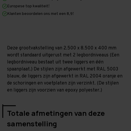
x
x
Europese top kwaliteit!
400
400
mm
mm
Klanten beoordelen ons met een 8,9!
(HxLxD)
(HxLxD)
-
-
2
2
niveaus
niveaus
(Liggers:
(Liggers:
1350
1350
mm)
mm)
Deze grootvakstelling van 2.500 x 8.500 x 400 mm
wordt standaard uitgerust met 2 legbordniveaus (Een
legbordniveau bestaat uit twee liggers en één
spaanplaat.) De stijlen zijn afgewerkt met RAL 5003
blauw, de liggers zijn afgewerkt in RAL 2004 oranje en
de schoringen en voetplaten zijn verzinkt. (De stijlen
en liggers zijn voorzien van epoxy polyester.)
Totale afmetingen van deze
samenstelling