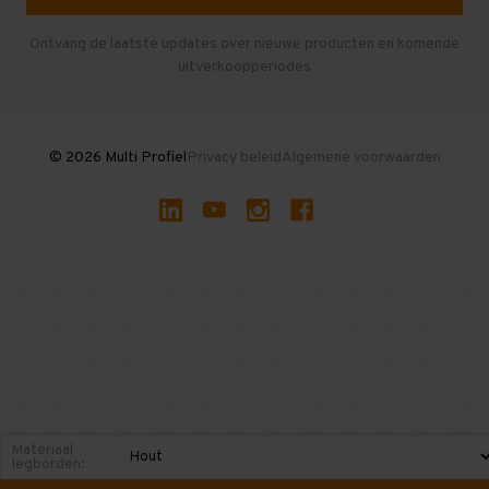
Herroepen en Annuleren
Gebruikte entresolvloeren
Ontvang de laatste updates over nieuwe producten en komende
uitverkoopperiodes
Stellingen kopen
© 2026 Multi Profiel
Privacy beleid
Algemene voorwaarden
Materiaal
legborden: