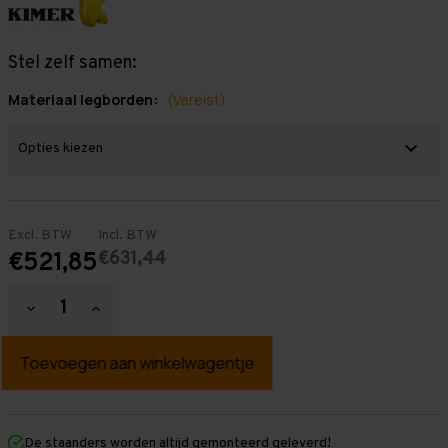
Stel zelf samen:
Materiaal legborden:
(Vereist)
Excl. BTW
Incl. BTW
€631,44
€521,85
Hoeveelheid
Hoeveelheid
verlagen
verhogen
van
van
Grootvakstelling
Grootvakstelling
2.500
2.500
mm
mm
x
x
8.500
8.500
mm
mm
De staanders worden altijd gemonteerd geleverd!