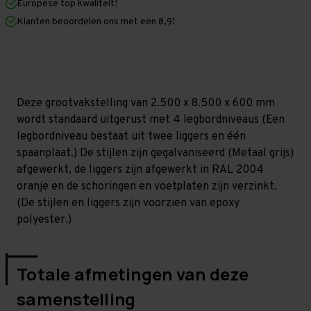
Europese top kwaliteit!
600
600
mm
mm
Klanten beoordelen ons met een 8,9!
(HxLxD)
(HxLxD)
-
-
4
4
niveaus
niveaus
GALVA
GALVA
Deze grootvakstelling van 2.500 x 8.500 x 600 mm
wordt standaard uitgerust met 4 legbordniveaus (Een
legbordniveau bestaat uit twee liggers en één
spaanplaat.) De stijlen zijn gegalvaniseerd (Metaal grijs)
afgewerkt, de liggers zijn afgewerkt in RAL 2004
oranje en de schoringen en voetplaten zijn verzinkt.
(De stijlen en liggers zijn voorzien van epoxy
polyester.)
Totale afmetingen van deze
samenstelling