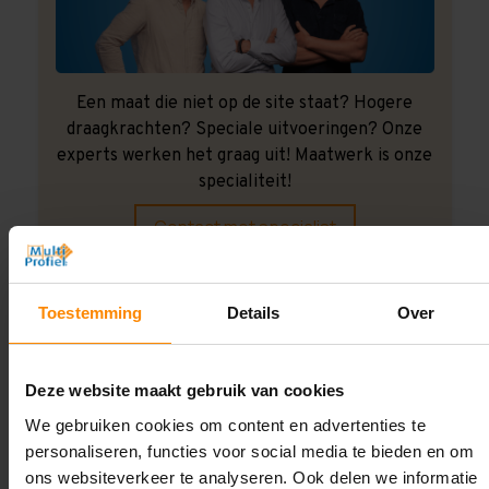
Een maat die niet op de site staat? Hogere
draagkrachten? Speciale uitvoeringen? Onze
experts werken het graag uit! Maatwerk is onze
specialiteit!
Contact met specialist
Toestemming
Details
Over
Montage uitbesteden?
Laat ons het doen!
Deze website maakt gebruik van cookies
We gebruiken cookies om content en advertenties te
personaliseren, functies voor social media te bieden en om
ons websiteverkeer te analyseren. Ook delen we informatie