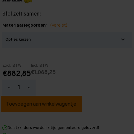
Stel zelf samen:
Materiaal legborden:
(Vereist)
Excl. BTW
Incl. BTW
€1.068,25
€882,85
Hoeveelheid
Hoeveelheid
verlagen
verhogen
van
van
Grootvakstelling
Grootvakstelling
2.500
2.500
mm
mm
x
x
8.500
8.500
mm
mm
De staanders worden altijd gemonteerd geleverd!
x
x