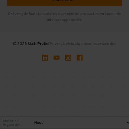
Entresolvloer
Herroepen en Annuleren
Gebruikte entresolvloeren
Ontvang de laatste updates over nieuwe producten en komende
uitverkoopperiodes
Stellingen kopen
© 2026 Multi Profiel
Privacy beleid
Algemene voorwaarden
Materiaal
legborden: