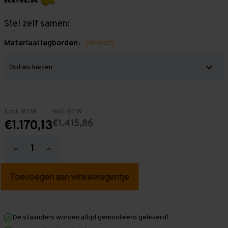
Stel zelf samen:
Materiaal legborden:
(Vereist)
Excl. BTW
Incl. BTW
€1.415,86
€1.170,13
Hoeveelheid
Hoeveelheid
verlagen
verhogen
van
van
Grootvakstelling
Grootvakstelling
2.500
2.500
mm
mm
x
x
8.500
8.500
mm
mm
De staanders worden altijd gemonteerd geleverd!
x
x