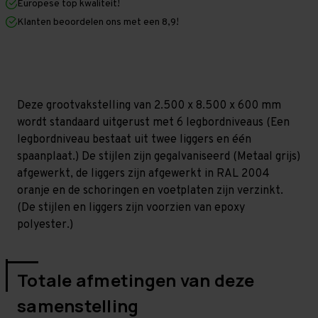
Europese top kwaliteit!
600
600
mm
mm
Klanten beoordelen ons met een 8,9!
(HxLxD)
(HxLxD)
-
-
6
6
niveaus
niveaus
GALVA
GALVA
Deze grootvakstelling van 2.500 x 8.500 x 600 mm
wordt standaard uitgerust met 6 legbordniveaus (Een
legbordniveau bestaat uit twee liggers en één
spaanplaat.) De stijlen zijn gegalvaniseerd (Metaal grijs)
afgewerkt, de liggers zijn afgewerkt in RAL 2004
oranje en de schoringen en voetplaten zijn verzinkt.
(De stijlen en liggers zijn voorzien van epoxy
polyester.)
Totale afmetingen van deze
samenstelling