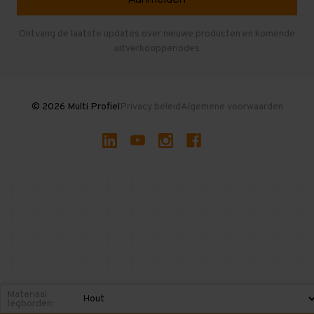
Entresolvloer
Herroepen en Annuleren
Gebruikte entresolvloeren
Ontvang de laatste updates over nieuwe producten en komende
uitverkoopperiodes
Stellingen kopen
© 2026 Multi Profiel
Privacy beleid
Algemene voorwaarden
Materiaal
legborden: