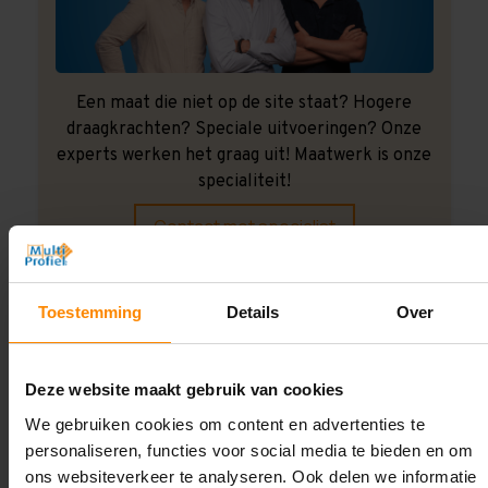
Een maat die niet op de site staat? Hogere
draagkrachten? Speciale uitvoeringen? Onze
experts werken het graag uit! Maatwerk is onze
specialiteit!
Contact met specialist
Toestemming
Details
Over
Montage uitbesteden?
Laat ons het doen!
Deze website maakt gebruik van cookies
We gebruiken cookies om content en advertenties te
personaliseren, functies voor social media te bieden en om
ons websiteverkeer te analyseren. Ook delen we informatie