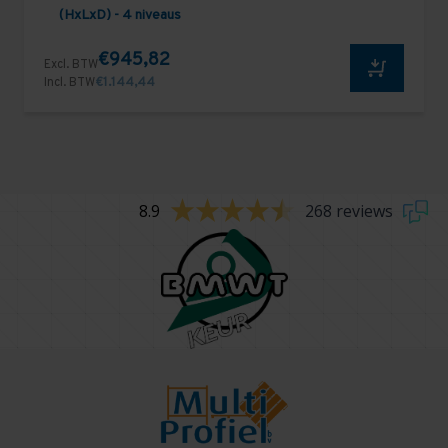
(HxLxD) - 4 niveaus
€945,82
Excl. BTW
Incl. BTW
€1.144,44
8.9
268 reviews