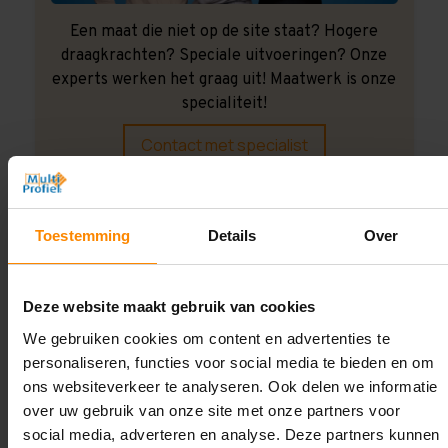
Een maat die niet op de site staat? Hogere
draagkrachten? Speciale uitvoeringen? Onze
experts werken het graag uit! Maatwerk is onze
specialiteit!
Contact met specialist
Montage uitbesteden?
Toestemming
Details
Over
Laat ons het doen!
Deze website maakt gebruik van cookies
We gebruiken cookies om content en advertenties te
personaliseren, functies voor social media te bieden en om
ons websiteverkeer te analyseren. Ook delen we informatie
over uw gebruik van onze site met onze partners voor
social media, adverteren en analyse. Deze partners kunnen