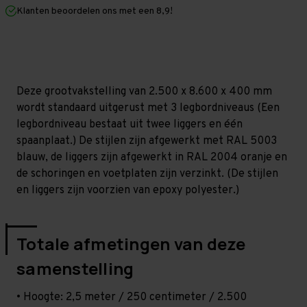
mm
mm
Klanten beoordelen ons met een 8,9!
(HxLxD)
(HxLxD)
-
-
3
3
niveaus
niveaus
Deze grootvakstelling van 2.500 x 8.600 x 400 mm
wordt standaard uitgerust met 3 legbordniveaus (Een
legbordniveau bestaat uit twee liggers en één
spaanplaat.) De stijlen zijn afgewerkt met RAL 5003
blauw, de liggers zijn afgewerkt in RAL 2004 oranje en
de schoringen en voetplaten zijn verzinkt. (De stijlen
en liggers zijn voorzien van epoxy polyester.)
Totale afmetingen van deze
samenstelling
• Hoogte: 2,5 meter / 250 centimeter / 2.500