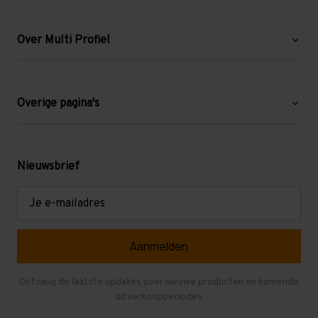
Over Multi Profiel
Over ons
Blog
Overige pagina's
Werken bij Multi Profiel
Gebruikte stellingen
Levering en afhalen
Mezzanine
Nieuwsbrief
Retouren en garantie
Verdiepingsvloeren
E-
mailadres
Referenties
Selfstorage
Veelgestelde vragen
Entresolvloer
Herroepen en Annuleren
Gebruikte entresolvloeren
Ontvang de laatste updates over nieuwe producten en komende
uitverkoopperiodes
Stellingen kopen