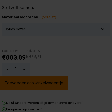
Stel zelf samen:
Materiaal legborden:
(Vereist)
Excl. BTW
Incl. BTW
€972,71
€803,89
Hoeveelheid
Hoeveelheid
verlagen
verhogen
van
van
Grootvakstelling
Grootvakstelling
2.500
2.500
mm
mm
x
x
8.600
8.600
mm
mm
De staanders worden altijd gemonteerd geleverd!
x
x
Europese top kwaliteit!
400
400