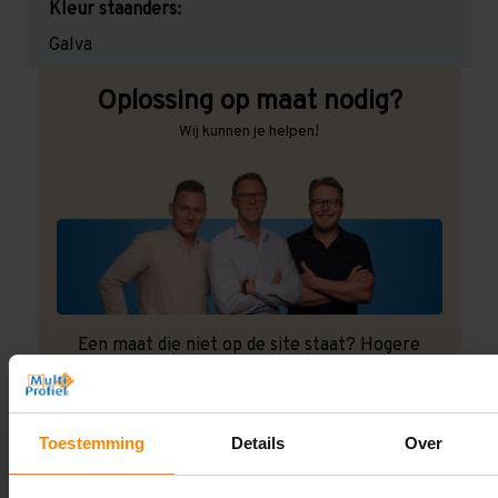
Kleur staanders:
Galva
Oplossing op maat nodig?
Wij kunnen je helpen!
Een maat die niet op de site staat? Hogere
draagkrachten? Speciale uitvoeringen? Onze
experts werken het graag uit! Maatwerk is onze
specialiteit!
Toestemming
Details
Over
Contact met specialist