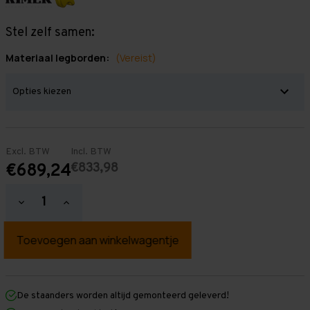
Stel zelf samen:
Materiaal legborden:
(Vereist)
Excl. BTW
Incl. BTW
€833,98
€689,24
Hoeveelheid
Hoeveelheid
verlagen
verhogen
van
van
Grootvakstelling
Grootvakstelling
2.500
2.500
mm
mm
x
x
9.300
9.300
mm
mm
De staanders worden altijd gemonteerd geleverd!
x
x