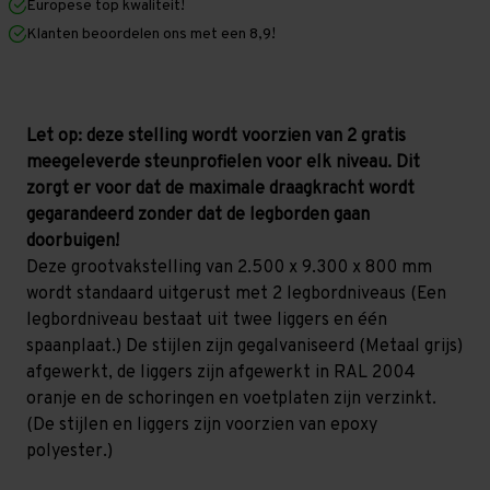
Europese top kwaliteit!
800
800
mm
mm
Klanten beoordelen ons met een 8,9!
(HxLxD)
(HxLxD)
-
-
2
2
niveaus
niveaus
GALVA
GALVA
Let op: deze stelling wordt voorzien van 2 gratis
meegeleverde steunprofielen voor elk niveau. Dit
zorgt er voor dat de maximale draagkracht wordt
gegarandeerd zonder dat de legborden gaan
doorbuigen!
Deze grootvakstelling van 2.500 x 9.300 x 800 mm
wordt standaard uitgerust met 2 legbordniveaus (Een
legbordniveau bestaat uit twee liggers en één
spaanplaat.) De stijlen zijn gegalvaniseerd (Metaal grijs)
afgewerkt, de liggers zijn afgewerkt in RAL 2004
oranje en de schoringen en voetplaten zijn verzinkt.
(De stijlen en liggers zijn voorzien van epoxy
polyester.)