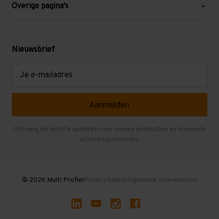
Blog
Overige pagina's
Werken bij Multi Profiel
Gebruikte stellingen
Levering en afhalen
Mezzanine
Nieuwsbrief
Retouren en garantie
Verdiepingsvloeren
E-
mailadres
Referenties
Selfstorage
Veelgestelde vragen
Entresolvloer
Herroepen en Annuleren
Gebruikte entresolvloeren
Ontvang de laatste updates over nieuwe producten en komende
uitverkoopperiodes
Stellingen kopen
© 2026 Multi Profiel
Privacy beleid
Algemene voorwaarden