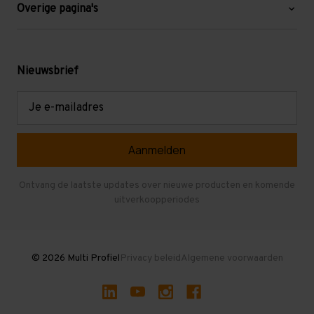
Blog
Overige pagina's
Werken bij Multi Profiel
Gebruikte stellingen
Levering en afhalen
Mezzanine
Nieuwsbrief
Retouren en garantie
Verdiepingsvloeren
E-
mailadres
Referenties
Selfstorage
Veelgestelde vragen
Entresolvloer
Herroepen en Annuleren
Gebruikte entresolvloeren
Ontvang de laatste updates over nieuwe producten en komende
uitverkoopperiodes
Stellingen kopen
© 2026 Multi Profiel
Privacy beleid
Algemene voorwaarden