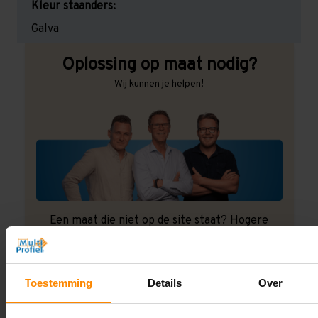
Kleur staanders:
Galva
Oplossing op maat nodig?
Wij kunnen je helpen!
Een maat die niet op de site staat? Hogere
draagkrachten? Speciale uitvoeringen? Onze
experts werken het graag uit! Maatwerk is onze
specialiteit!
Toestemming
Details
Over
Contact met specialist