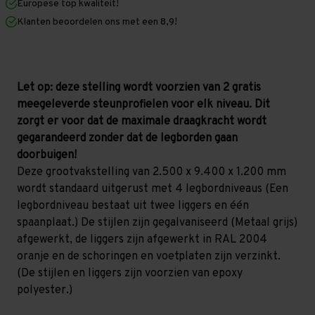
Europese top kwaliteit!
1.200
1.200
mm
mm
Klanten beoordelen ons met een 8,9!
(HxLxD)
(HxLxD)
-
-
4
4
niveaus
niveaus
GALVA
GALVA
Let op: deze stelling wordt voorzien van 2 gratis
meegeleverde steunprofielen voor elk niveau. Dit
zorgt er voor dat de maximale draagkracht wordt
gegarandeerd zonder dat de legborden gaan
doorbuigen!
Deze grootvakstelling van 2.500 x 9.400 x 1.200 mm
wordt standaard uitgerust met 4 legbordniveaus (Een
legbordniveau bestaat uit twee liggers en één
spaanplaat.) De stijlen zijn gegalvaniseerd (Metaal grijs)
afgewerkt, de liggers zijn afgewerkt in RAL 2004
oranje en de schoringen en voetplaten zijn verzinkt.
(De stijlen en liggers zijn voorzien van epoxy
polyester.)