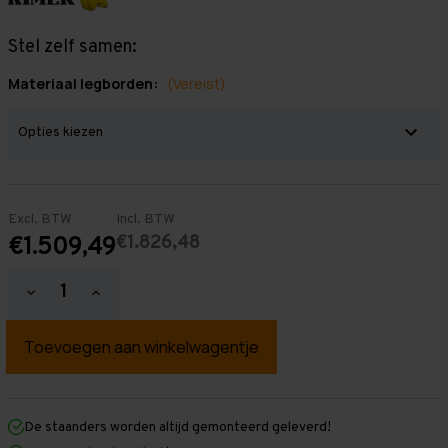
Stel zelf samen:
Materiaal legborden:
(Vereist)
Excl. BTW
Incl. BTW
€1.826,48
€1.509,49
Hoeveelheid
Hoeveelheid
verlagen
verhogen
van
van
Grootvakstelling
Grootvakstelling
2.500
2.500
mm
mm
x
x
9.400
9.400
mm
mm
De staanders worden altijd gemonteerd geleverd!
x
x