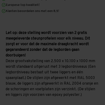
x
x
Europese top kwaliteit!
1.000
1.000
mm
mm
Klanten beoordelen ons met een 8,9!
(HxLxD)
(HxLxD)
-
-
3
3
niveaus
niveaus
(Liggers
(Liggers
1.200
1.200
Let op: deze stelling wordt voorzien van 2 gratis
mm)
mm)
meegeleverde steunprofielen voor elk niveau. Dit
zorgt er voor dat de maximale draagkracht wordt
gegarandeerd zonder dat de legborden gaan
doorbuigen!
Deze grootvakstelling van 2.500 x 10.100 x 1000 mm
wordt standaard uitgerust met 3 legbordniveaus (Een
legbordniveau bestaat uit twee liggers en één
spaanplaat.) De stijlen zijn afgewerkt met RAL 5003
blauw, de liggers zijn afgewerkt in RAL 2004 oranje en
de schoringen en voetplaten zijn verzinkt. (De stijlen
en liggers zijn voorzien van epoxy polyester.)