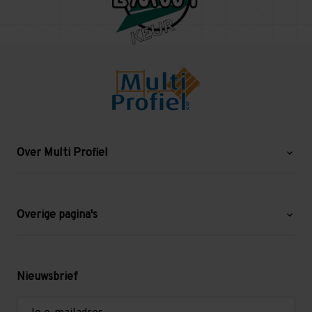
Over Multi Profiel
Over ons
Blog
Overige pagina's
Werken bij Multi Profiel
Gebruikte stellingen
Levering en afhalen
Mezzanine
Nieuwsbrief
Retouren en garantie
Verdiepingsvloeren
E-