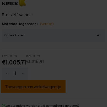
Stel zelf samen:
Materiaal legborden:
(Vereist)
Excl. BTW
Incl. BTW
€1.216,91
€1.005,71
Hoeveelheid
Hoeveelheid
verlagen
verhogen
van
van
Grootvakstelling
Grootvakstelling
2.500
2.500
mm
mm
x
x
10.100
10.100
mm
mm
De staanders worden altijd gemonteerd geleverd!