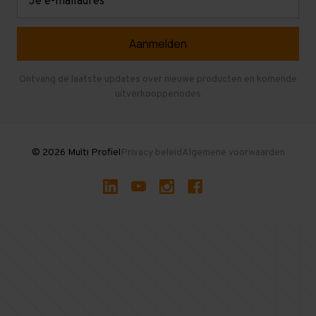
mailadres
Referenties
Selfstorage
Veelgestelde vragen
Entresolvloer
Herroepen en Annuleren
Gebruikte entresolvloeren
Ontvang de laatste updates over nieuwe producten en komende
uitverkoopperiodes
Stellingen kopen
© 2026 Multi Profiel
Privacy beleid
Algemene voorwaarden