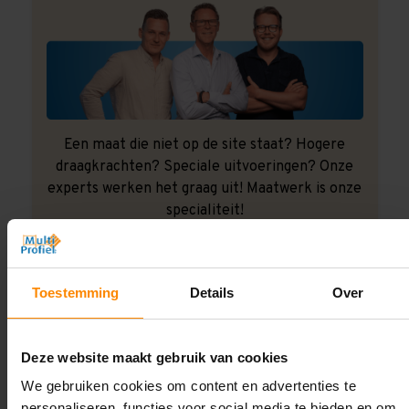
Een maat die niet op de site staat? Hogere
draagkrachten? Speciale uitvoeringen? Onze
experts werken het graag uit! Maatwerk is onze
specialiteit!
Contact met specialist
Toestemming
Details
Over
Montage uitbesteden?
Deze website maakt gebruik van cookies
Laat ons het doen!
We gebruiken cookies om content en advertenties te
personaliseren, functies voor social media te bieden en om