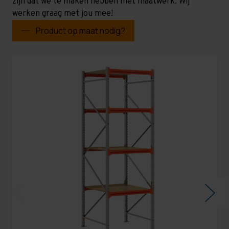
zijn dat we te maken hebben met maatwerk. Wij
werken graag met jou mee!
Product op maat nodig?