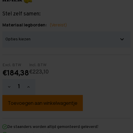
Stel zelf samen:
Materiaal legborden:
(Vereist)
Excl. BTW
Incl. BTW
€223,10
€184,38
Hoeveelheid
Hoeveelheid
verlagen
verhogen
van
van
Grootvakstelling
Grootvakstelling
3.000
3.000
mm
mm
x
x
1.000
1.000
mm
mm
De staanders worden altijd gemonteerd geleverd!
x
x