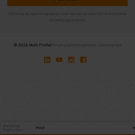
Entresolvloer
Herroepen en Annuleren
Gebruikte entresolvloeren
Ontvang de laatste updates over nieuwe producten en komende
uitverkoopperiodes
Stellingen kopen
© 2026 Multi Profiel
Privacy beleid
Algemene voorwaarden
Materiaal
legborden: