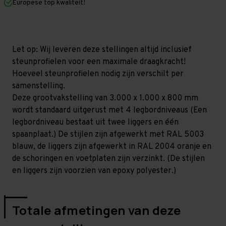
Europese top kwaliteit!
800
800
mm
mm
(HxLxD)
(HxLxD)
-
-
4
4
niveaus
niveaus
Let op: Wij leveren deze stellingen altijd inclusief
GALVA
GALVA
steunprofielen voor een maximale draagkracht!
Hoeveel steunprofielen nodig zijn verschilt per
samenstelling.
Deze grootvakstelling van 3.000 x 1.000 x 800 mm
wordt standaard uitgerust met 4 legbordniveaus (Een
legbordniveau bestaat uit twee liggers en één
spaanplaat.) De stijlen zijn afgewerkt met RAL 5003
blauw, de liggers zijn afgewerkt in RAL 2004 oranje en
de schoringen en voetplaten zijn verzinkt. (De stijlen
en liggers zijn voorzien van epoxy polyester.)
Totale afmetingen van deze