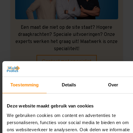
Een maat die niet op de site staat? Hogere
draagkrachten? Speciale uitvoeringen? Onze
experts werken het graag uit! Maatwerk is onze
specialiteit!
Contact met specialist
Toestemming
Details
Over
Montage uitbesteden?
Laat ons het doen!
Deze website maakt gebruik van cookies
We gebruiken cookies om content en advertenties te
personaliseren, functies voor social media te bieden en om
ons websiteverkeer te analyseren. Ook delen we informatie