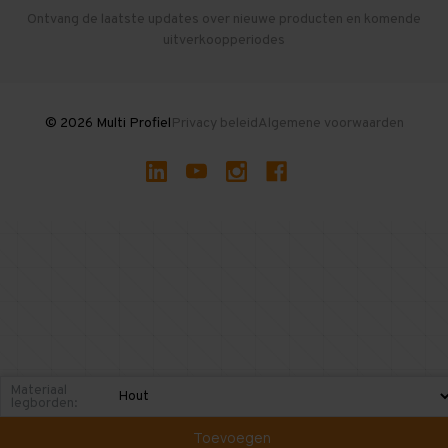
Herroepen en Annuleren
Gebruikte entresolvloeren
Ontvang de laatste updates over nieuwe producten en komende
uitverkoopperiodes
Stellingen kopen
© 2026 Multi Profiel
Privacy beleid
Algemene voorwaarden
Materiaal
legborden:
Toevoegen