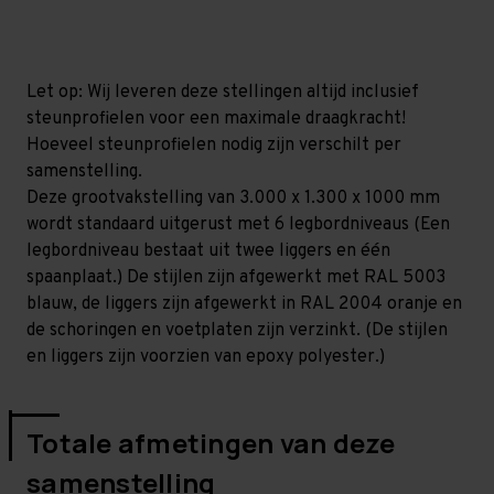
mm
mm
(HxLxD)
(HxLxD)
-
-
6
6
niveaus
niveaus
Let op: Wij leveren deze stellingen altijd inclusief
steunprofielen voor een maximale draagkracht!
Hoeveel steunprofielen nodig zijn verschilt per
samenstelling.
Deze grootvakstelling van 3.000 x 1.300 x 1000 mm
wordt standaard uitgerust met 6 legbordniveaus (Een
legbordniveau bestaat uit twee liggers en één
spaanplaat.) De stijlen zijn afgewerkt met RAL 5003
blauw, de liggers zijn afgewerkt in RAL 2004 oranje en
de schoringen en voetplaten zijn verzinkt. (De stijlen
en liggers zijn voorzien van epoxy polyester.)
Totale afmetingen van deze
samenstelling