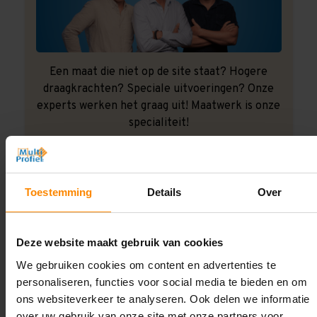
Een maat die niet op de site staat? Hogere
draagkrachten? Speciale uitvoeringen? Onze
experts werken het graag uit! Maatwerk is onze
specialiteit!
Contact met specialist
Toestemming
Details
Over
Montage uitbesteden?
Laat ons het doen!
Deze website maakt gebruik van cookies
We gebruiken cookies om content en advertenties te
personaliseren, functies voor social media te bieden en om
ons websiteverkeer te analyseren. Ook delen we informatie
over uw gebruik van onze site met onze partners voor