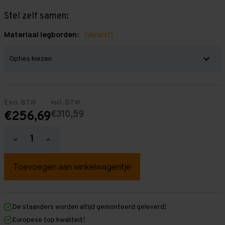
Stel zelf samen:
Materiaal legborden:
(Vereist)
Excl. BTW
Incl. BTW
€310,59
€256,69
Hoeveelheid
Hoeveelheid
verlagen
verhogen
van
van
Grootvakstelling
Grootvakstelling
3.000
3.000
mm
mm
x
x
1.300
1.300
mm
mm
De staanders worden altijd gemonteerd geleverd!
x
x
Europese top kwaliteit!
1.000
1.000