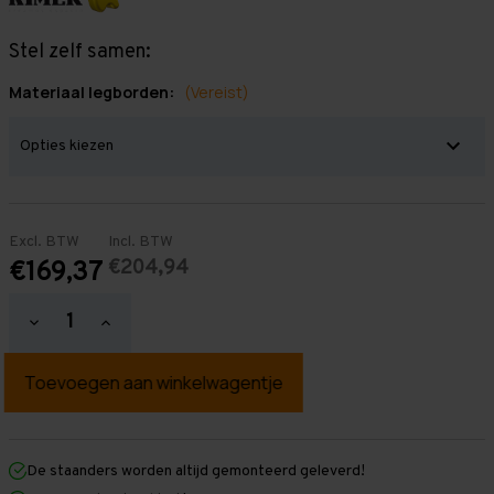
Stel zelf samen:
Materiaal legborden:
(Vereist)
Excl. BTW
Incl. BTW
€204,94
€169,37
Hoeveelheid
Hoeveelheid
verlagen
verhogen
van
van
Grootvakstelling
Grootvakstelling
3.000
3.000
mm
mm
x
x
1.500
1.500
mm
mm
De staanders worden altijd gemonteerd geleverd!
x
x