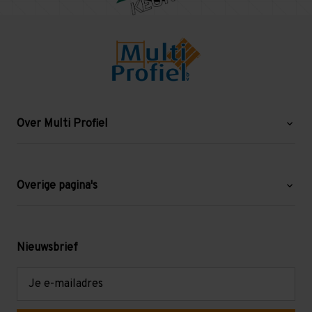
Over Multi Profiel
Over ons
Blog
Overige pagina's
Werken bij Multi Profiel
Gebruikte stellingen
Levering en afhalen
Mezzanine
Nieuwsbrief
Retouren en garantie
Verdiepingsvloeren
E-
mailadres
Referenties
Selfstorage