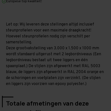
Europese top kwaliteit!
1.000
1.000
mm
mm
(HxLxD)
(HxLxD)
-
-
2
2
niveaus
niveaus
Let op: Wij leveren deze stellingen altijd inclusief
GALVA
GALVA
steunprofielen voor een maximale draagkracht!
Hoeveel steunprofielen nodig zijn verschilt per
samenstelling.
Deze grootvakstelling van 3.000 x 1.500 x 1000 mm
wordt standaard uitgerust met 2 legbordniveaus (Een
legbordniveau bestaat uit twee liggers en één
spaanplaat.) De stijlen zijn afgewerkt met RAL 5003
blauw, de liggers zijn afgewerkt in RAL 2004 oranje en
de schoringen en voetplaten zijn verzinkt. (De stijlen
en liggers zijn voorzien van epoxy polyester.)
Totale afmetingen van deze