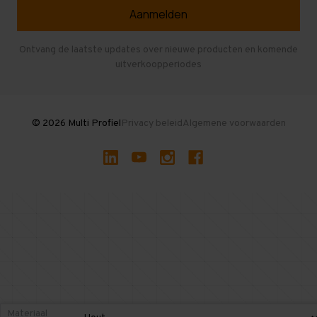
Veelgestelde vragen
Entresolvloer
Herroepen en Annuleren
Gebruikte entresolvloeren
Ontvang de laatste updates over nieuwe producten en komende
uitverkoopperiodes
Stellingen kopen
© 2026 Multi Profiel
Privacy beleid
Algemene voorwaarden
Materiaal