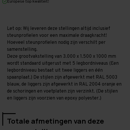
Europese top kwaliteit!
1.000
1.000
mm
mm
(HxLxD)
(HxLxD)
-
-
5
5
niveaus
niveaus
Let op: Wij leveren deze stellingen altijd inclusief
GALVA
GALVA
steunprofielen voor een maximale draagkracht!
Hoeveel steunprofielen nodig zijn verschilt per
samenstelling.
Deze grootvakstelling van 3.000 x 1.500 x 1000 mm
wordt standaard uitgerust met 5 legbordniveaus (Een
legbordniveau bestaat uit twee liggers en één
spaanplaat.) De stijlen zijn afgewerkt met RAL 5003
blauw, de liggers zijn afgewerkt in RAL 2004 oranje en
de schoringen en voetplaten zijn verzinkt. (De stijlen
en liggers zijn voorzien van epoxy polyester.)
Totale afmetingen van deze