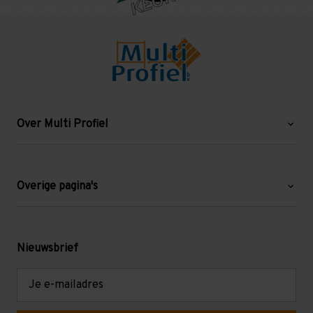
Over Multi Profiel
Over ons
Blog
Overige pagina's
Werken bij Multi Profiel
Gebruikte stellingen
Levering en afhalen
Mezzanine
Nieuwsbrief
Retouren en garantie
Verdiepingsvloeren
E-
mailadres
Referenties
Selfstorage