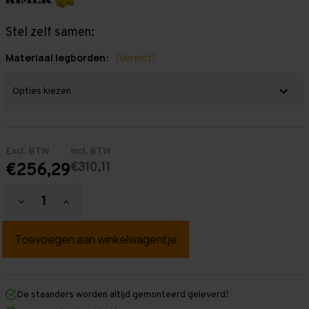
Stel zelf samen:
Materiaal legborden:
(Vereist)
Excl. BTW
Incl. BTW
€310,11
€256,29
Hoeveelheid
Hoeveelheid
verlagen
verhogen
van
van
Grootvakstelling
Grootvakstelling
3.000
3.000
mm
mm
x
x
1.500
1.500
mm
mm
De staanders worden altijd gemonteerd geleverd!
x
x