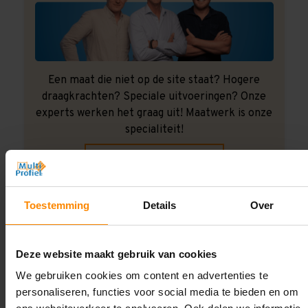
Een maat die niet op de site staat? Hogere
draagkrachten? Speciale uitvoeringen? Onze
experts werken het graag uit! Maatwerk is onze
specialiteit!
Contact met specialist
Toestemming
Details
Over
Montage uitbesteden?
Laat ons het doen!
Deze website maakt gebruik van cookies
We gebruiken cookies om content en advertenties te
personaliseren, functies voor social media te bieden en om