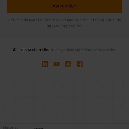
Veelgestelde vragen
Entresolvloer
Herroepen en Annuleren
Gebruikte entresolvloeren
Ontvang de laatste updates over nieuwe producten en komende
uitverkoopperiodes
Stellingen kopen
© 2026 Multi Profiel
Privacy beleid
Algemene voorwaarden
Materiaal