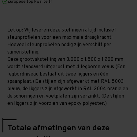
Europese top kwaliteit!
1.200
1.200
mm
mm
(HxLxD)
(HxLxD)
-
-
4
4
niveaus
niveaus
Let op: Wij leveren deze stellingen altijd inclusief
GALVA
GALVA
steunprofielen voor een maximale draagkracht!
Hoeveel steunprofielen nodig zijn verschilt per
samenstelling.
Deze grootvakstelling van 3.000 x 1.500 x 1.200 mm
wordt standaard uitgerust met 4 legbordniveaus (Een
legbordniveau bestaat uit twee liggers en één
spaanplaat.) De stijlen zijn afgewerkt met RAL 5003
blauw, de liggers zijn afgewerkt in RAL 2004 oranje en
de schoringen en voetplaten zijn verzinkt. (De stijlen
en liggers zijn voorzien van epoxy polyester.)
Totale afmetingen van deze