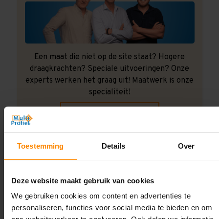
Een maat die niet op de site staat? Hogere
draagkrachten? Speciale uitvoeringen? Onze
experts werken het graag uit! Maatwerk is onze
specialiteit!
Contact met specialist
Toestemming
Details
Over
Montage uitbesteden?
Laat ons het doen!
Deze website maakt gebruik van cookies
We gebruiken cookies om content en advertenties te
personaliseren, functies voor social media te bieden en om