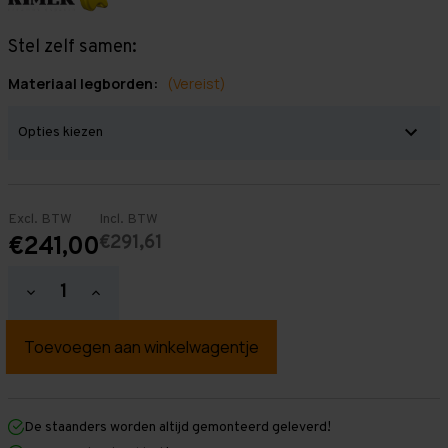
Stel zelf samen:
Materiaal legborden:
(Vereist)
Excl. BTW
Incl. BTW
€291,61
€241,00
Hoeveelheid
Hoeveelheid
verlagen
verhogen
van
van
Grootvakstelling
Grootvakstelling
3.000
3.000
mm
mm
x
x
1.500
1.500
mm
mm
De staanders worden altijd gemonteerd geleverd!
x
x