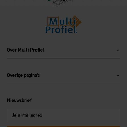
Over Multi Profiel
Over ons
Blog
Overige pagina's
Werken bij Multi Profiel
Gebruikte stellingen
Levering en afhalen
Mezzanine
Nieuwsbrief
Retouren en garantie
Verdiepingsvloeren
E-
mailadres
Referenties
Selfstorage