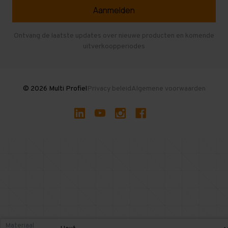
Veelgestelde vragen
Entresolvloer
Herroepen en Annuleren
Gebruikte entresolvloeren
Ontvang de laatste updates over nieuwe producten en komende
uitverkoopperiodes
Stellingen kopen
© 2026 Multi Profiel
Privacy beleid
Algemene voorwaarden
Materiaal