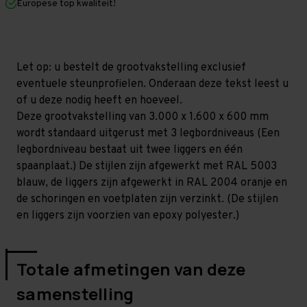
Europese top kwaliteit!
600
600
mm
mm
(HxLxD)
(HxLxD)
-
-
3
3
niveaus
niveaus
Let op: u bestelt de grootvakstelling exclusief
GALVA
GALVA
eventuele steunprofielen. Onderaan deze tekst leest u
of u deze nodig heeft en hoeveel.
Deze grootvakstelling van 3.000 x 1.600 x 600 mm
wordt standaard uitgerust met 3 legbordniveaus (Een
legbordniveau bestaat uit twee liggers en één
spaanplaat.) De stijlen zijn afgewerkt met RAL 5003
blauw, de liggers zijn afgewerkt in RAL 2004 oranje en
de schoringen en voetplaten zijn verzinkt. (De stijlen
en liggers zijn voorzien van epoxy polyester.)
Totale afmetingen van deze
samenstelling