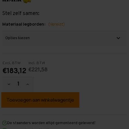
Stel zelf samen:
Materiaal legborden:
(Vereist)
Excl. BTW
Incl. BTW
€221,58
€183,12
Hoeveelheid
Hoeveelheid
verlagen
verhogen
van
van
Grootvakstelling
Grootvakstelling
3.000
3.000
mm
mm
x
x
1.600
1.600
mm
mm
De staanders worden altijd gemonteerd geleverd!
x
x