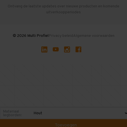
Herroepen en Annuleren
Gebruikte entresolvloeren
Ontvang de laatste updates over nieuwe producten en komende
uitverkoopperiodes
Stellingen kopen
© 2026 Multi Profiel
Privacy beleid
Algemene voorwaarden
Materiaal
legborden:
Toevoegen