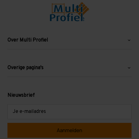
Over Multi Profiel
Over ons
Blog
Overige pagina's
Werken bij Multi Profiel
Gebruikte stellingen
Levering en afhalen
Mezzanine
Nieuwsbrief
Retouren en garantie
Verdiepingsvloeren
E-
mailadres
Referenties
Selfstorage
Veelgestelde vragen
Entresolvloer