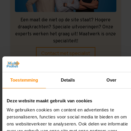
Een maat die niet op de site staat? Hogere
draagkrachten? Speciale uitvoeringen? Onze
experts werken het graag uit! Maatwerk is onze
specialiteit!
Contact met specialist
Montage uitbesteden?
Toestemming
Details
Over
Laat ons het doen!
Deze website maakt gebruik van cookies
We gebruiken cookies om content en advertenties te
personaliseren, functies voor social media te bieden en om
ons websiteverkeer te analyseren. Ook delen we informatie
over uw gebruik van onze site met onze partners voor