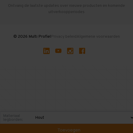
Herroepen en Annuleren
Gebruikte entresolvloeren
Ontvang de laatste updates over nieuwe producten en komende
uitverkoopperiodes
Stellingen kopen
© 2026 Multi Profiel
Privacy beleid
Algemene voorwaarden
Materiaal
legborden:
Toevoegen