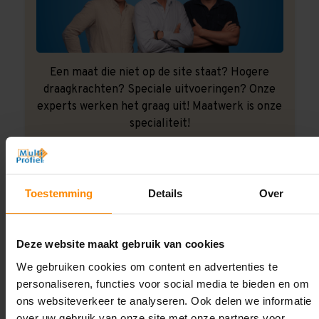
Een maat die niet op de site staat? Hogere
draagkrachten? Speciale uitvoeringen? Onze
experts werken het graag uit! Maatwerk is onze
specialiteit!
Contact met specialist
Toestemming
Details
Over
Montage uitbesteden?
Laat ons het doen!
Deze website maakt gebruik van cookies
We gebruiken cookies om content en advertenties te
personaliseren, functies voor social media te bieden en om
ons websiteverkeer te analyseren. Ook delen we informatie
over uw gebruik van onze site met onze partners voor