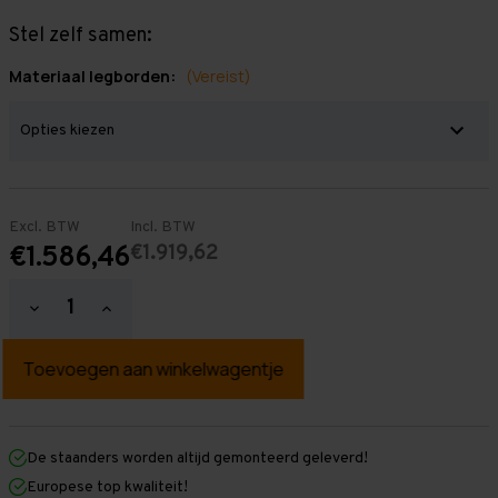
Stel zelf samen:
Materiaal legborden:
(Vereist)
Excl. BTW
Incl. BTW
€1.919,62
€1.586,46
Hoeveelheid
Hoeveelheid
verlagen
verhogen
van
van
Grootvakstelling
Grootvakstelling
3.000
3.000
mm
mm
x
x
9.550
9.550
mm
mm
De staanders worden altijd gemonteerd geleverd!
x
x
Europese top kwaliteit!
1.000
1.000