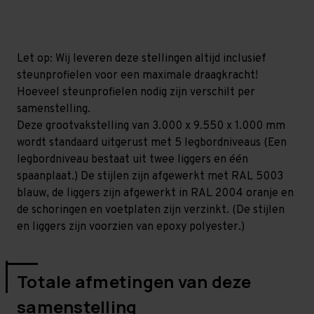
mm
mm
(HxLxD)
(HxLxD)
-
-
5
5
niveaus
niveaus
Let op: Wij leveren deze stellingen altijd inclusief
steunprofielen voor een maximale draagkracht!
Hoeveel steunprofielen nodig zijn verschilt per
samenstelling.
Deze grootvakstelling van 3.000 x 9.550 x 1.000 mm
wordt standaard uitgerust met 5 legbordniveaus (Een
legbordniveau bestaat uit twee liggers en één
spaanplaat.) De stijlen zijn afgewerkt met RAL 5003
blauw, de liggers zijn afgewerkt in RAL 2004 oranje en
de schoringen en voetplaten zijn verzinkt. (De stijlen
en liggers zijn voorzien van epoxy polyester.)
Totale afmetingen van deze
samenstelling