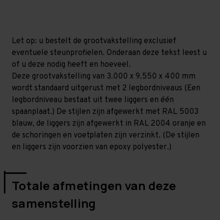
mm
mm
(HxLxD)
(HxLxD)
-
-
2
2
niveaus
niveaus
Let op: u bestelt de grootvakstelling exclusief
eventuele steunprofielen. Onderaan deze tekst leest u
of u deze nodig heeft en hoeveel.
Deze grootvakstelling van 3.000 x 9.550 x 400 mm
wordt standaard uitgerust met 2 legbordniveaus (Een
legbordniveau bestaat uit twee liggers en één
spaanplaat.) De stijlen zijn afgewerkt met RAL 5003
blauw, de liggers zijn afgewerkt in RAL 2004 oranje en
de schoringen en voetplaten zijn verzinkt. (De stijlen
en liggers zijn voorzien van epoxy polyester.)
Totale afmetingen van deze
samenstelling