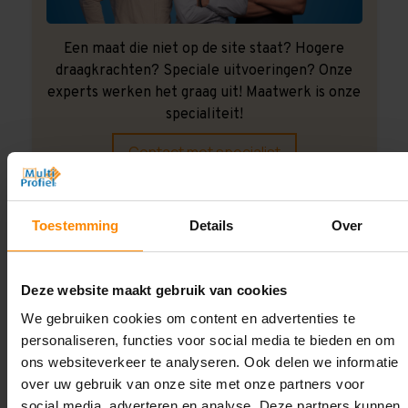
Een maat die niet op de site staat? Hogere
draagkrachten? Speciale uitvoeringen? Onze
experts werken het graag uit! Maatwerk is onze
specialiteit!
Contact met specialist
Toestemming
Details
Over
Montage uitbesteden?
Laat ons het doen!
Deze website maakt gebruik van cookies
We gebruiken cookies om content en advertenties te
personaliseren, functies voor social media te bieden en om
ons websiteverkeer te analyseren. Ook delen we informatie
over uw gebruik van onze site met onze partners voor
social media, adverteren en analyse. Deze partners kunnen