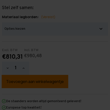
Stel zelf samen:
Materiaal legborden:
(Vereist)
Excl. BTW
Incl. BTW
€980,48
€810,31
Hoeveelheid
Hoeveelheid
verlagen
verhogen
van
van
Grootvakstelling
Grootvakstelling
3.000
3.000
mm
mm
x
x
9.550
9.550
mm
mm
De staanders worden altijd gemonteerd geleverd!
x
x
Europese top kwaliteit!
400
400