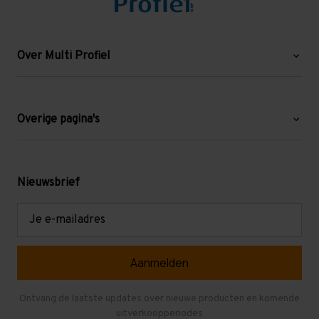
Over Multi Profiel
Over ons
Blog
Overige pagina's
Werken bij Multi Profiel
Gebruikte stellingen
Levering en afhalen
Mezzanine
Nieuwsbrief
Retouren en garantie
Verdiepingsvloeren
E-
mailadres
Referenties
Selfstorage
Veelgestelde vragen
Entresolvloer
Herroepen en Annuleren
Gebruikte entresolvloeren
Ontvang de laatste updates over nieuwe producten en komende
uitverkoopperiodes