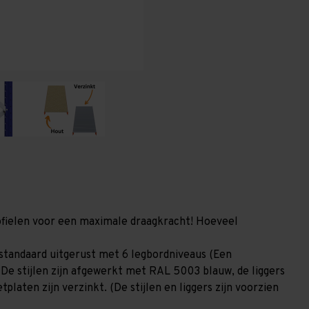
(HxLxD)
(HxLxD)
-
-
6
6
niveaus
niveaus
profielen voor een maximale draagkracht! Hoeveel
standaard uitgerust met 6 legbordniveaus (Een
 De stijlen zijn afgewerkt met RAL 5003 blauw, de liggers
laten zijn verzinkt. (De stijlen en liggers zijn voorzien