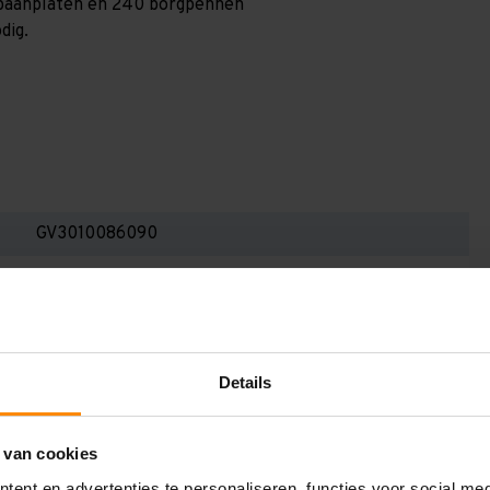
0 spaanplaten en 240 borgpennen
dig.
GV3010086090
3.000 mm
800 mm
9.550 mm
Details
900 mm
6
 van cookies
ent en advertenties te personaliseren, functies voor social me