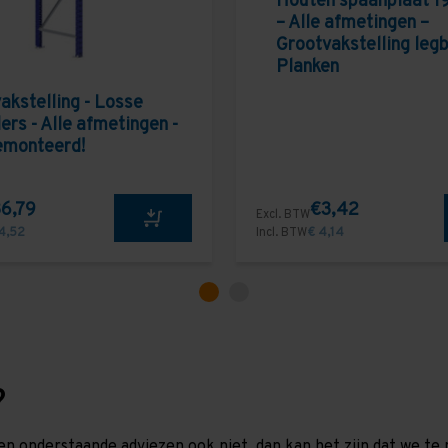
Houten spaanplaat 1
– Alle afmetingen –
Grootvakstelling leg
Planken
akstelling - Losse
ers - Alle afmetingen -
emonteerd!
6,79
€3,42
Excl. BTW
4,52
Incl. BTW
€ 4,14
?
en onderstaande adviezen ook niet, dan kan het zijn dat we 