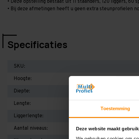
• Deze opstelling bestaat uit 11 staanders, 120 liggers, 6
• Bij deze afmetingen heeft u geen extra steunprofielen no
Specificaties
SKU:
Hoogte:
Diepte:
Lengte:
Toestemming
Liggerlengte:
Aantal niveaus:
Deze website maakt gebruik
We gebruiken cookies om cont