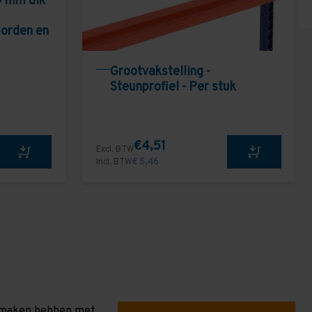
9 mm dik
borden en
Grootvakstelling -
Steunprofiel - Per stuk
€4,51
Excl. BTW
Incl. BTW
€ 5,46
te maken hebben met