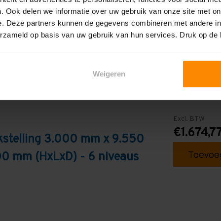
Blauw
. Ook delen we informatie over uw gebruik van onze site met on
e. Deze partners kunnen de gegevens combineren met andere inf
erzameld op basis van uw gebruik van hun services. Druk op de
Weigeren
Excl. BTW
€1.674,7
kstelling 3.000 mm x 9.550
Toevoeg
0 mm (HxLxD) - 6 niveaus