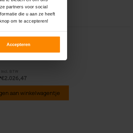
ze partners voor social
ormatie die u aan ze heeft
 knop om te accepteren!
Accepteren
Incl. BTW
€2.026,47
7
en aan winkelwagentje