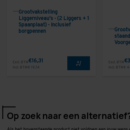
Grootvakstelling
Liggerniveau's - (2 Liggers + 1
Spaanplaat) - Inclusief
Grootv
borgpennen
staand
Voorg
€16,31
€3
Excl. BTW
Excl. BTW
Incl. BTW
€ 19,74
Incl. BTW
€ 4
Op zoek naar een alternatief
Als het bovenstaande product niet voldoen aan jouw wens 