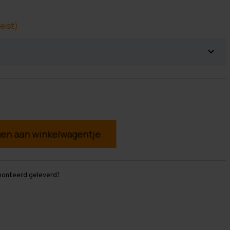
eist)
g
monteerd geleverd!