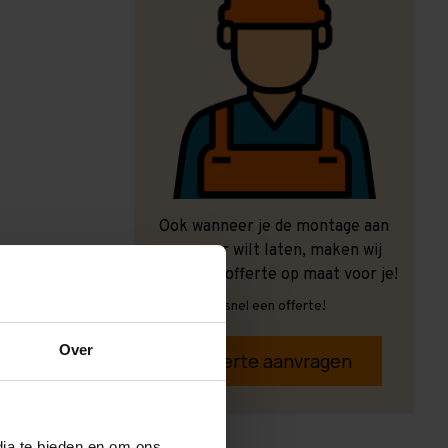
Ook wanneer je de montage aan
ons over wilt laten, maken wij
graag een offerte op maat voor je!
Vrijblijvend, snel een offerte!
Over
Offerte aanvragen
dia te bieden en om ons