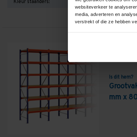
Kleur staanders:
websiteverkeer te analyseren
media, adverteren en analys
verstrekt of die ze hebben v
Is dit hem?
Grootva
mm x 80