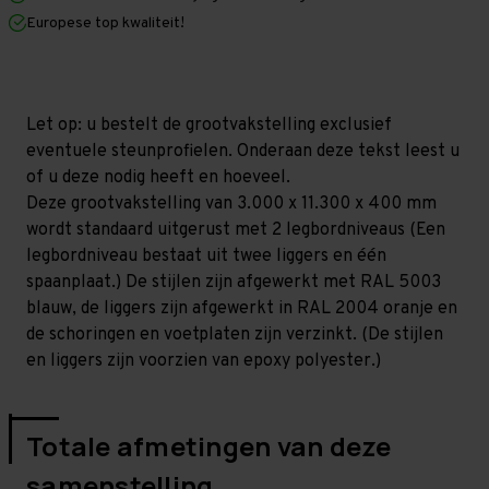
x
x
Europese top kwaliteit!
400
400
mm
mm
(HxLxD)
(HxLxD)
-
-
2
2
niveaus
niveaus
Let op: u bestelt de grootvakstelling exclusief
(Liggers
(Liggers
eventuele steunprofielen. Onderaan deze tekst leest u
1.200
1.200
mm)
mm)
of u deze nodig heeft en hoeveel.
Deze grootvakstelling van 3.000 x 11.300 x 400 mm
wordt standaard uitgerust met 2 legbordniveaus (Een
legbordniveau bestaat uit twee liggers en één
spaanplaat.) De stijlen zijn afgewerkt met RAL 5003
blauw, de liggers zijn afgewerkt in RAL 2004 oranje en
de schoringen en voetplaten zijn verzinkt. (De stijlen
en liggers zijn voorzien van epoxy polyester.)
Totale afmetingen van deze
samenstelling