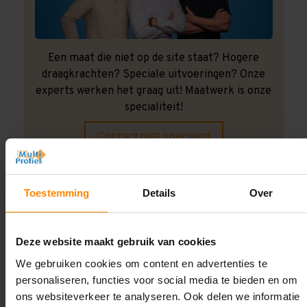
Een maat die niet op de site staat? Hogere
draagkrachten? Speciale uitvoeringen? Onze
experts werken het graag uit! Maatwerk is onze
specialiteit!
Contact met specialist
Toestemming
Details
Over
Montage uitbesteden?
Laat ons het doen!
Deze website maakt gebruik van cookies
We gebruiken cookies om content en advertenties te
personaliseren, functies voor social media te bieden en om
ons websiteverkeer te analyseren. Ook delen we informatie