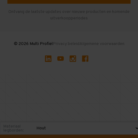
Herroepen en Annuleren
Gebruikte entresolvloeren
Ontvang de laatste updates over nieuwe producten en komende
uitverkoopperiodes
Stellingen kopen
© 2026 Multi Profiel
Privacy beleid
Algemene voorwaarden
Materiaal
legborden: