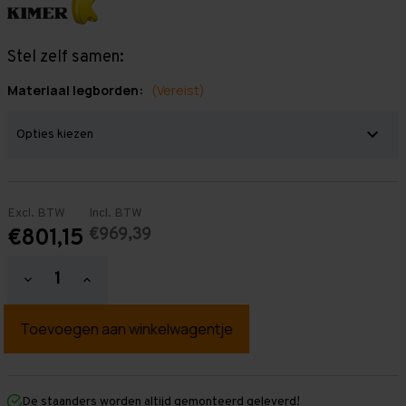
Stel zelf samen:
Materiaal legborden:
(Vereist)
Excl. BTW
Incl. BTW
€969,39
€801,15
Hoeveelheid
Hoeveelheid
verlagen
verhogen
van
van
Grootvakstelling
Grootvakstelling
3.000
3.000
mm
mm
x
x
11.300
11.300
mm
mm
De staanders worden altijd gemonteerd geleverd!