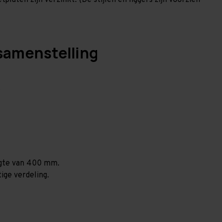
laten zijn verzinkt. (De stijlen en liggers zijn voorzien
samenstelling
.
ogte van 400 mm.
ige verdeling.