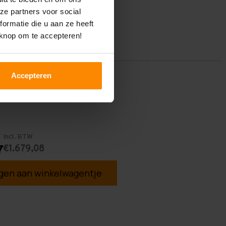
ze partners voor social
ormatie die u aan ze heeft
 knop om te accepteren!
Accepteren
Incl. BTW
€1.679,08
7
en aan winkelwagentje