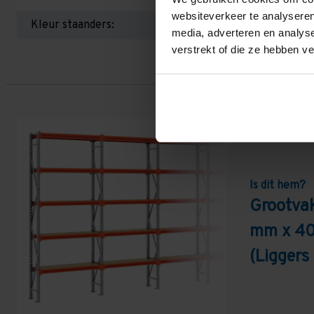
websiteverkeer te analyseren
Kleur staanders:
media, adverteren en analys
verstrekt of die ze hebben v
Is dit hem?
Grootvak
mm x 40
(Ligger