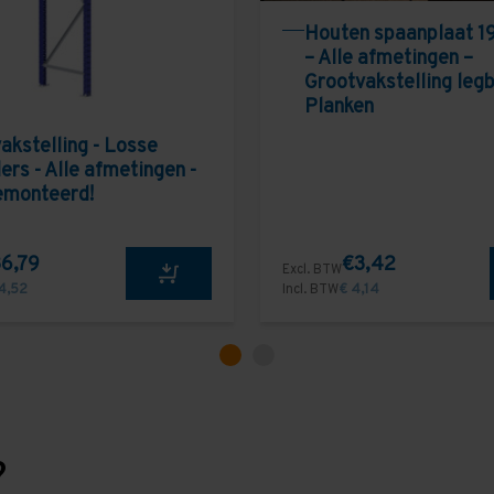
Houten spaanplaat 1
– Alle afmetingen –
Grootvakstelling leg
Planken
akstelling - Losse
ers - Alle afmetingen -
emonteerd!
6,79
€3,42
Excl. BTW
4,52
Incl. BTW
€ 4,14
?