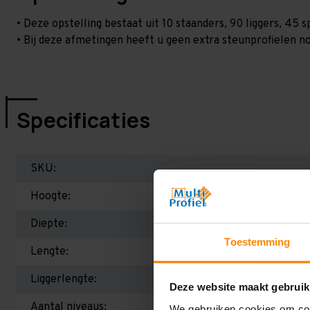
• Deze opstelling bestaat uit 10 staanders, 90 liggers, 45
• Bij deze afmetingen heeft u geen extra steunprofielen no
Specificaties
SKU:
Hoogte:
Diepte:
Toestemming
Lengte:
Liggerlengte:
Deze website maakt gebruik
Aantal niveaus:
We gebruiken cookies om cont