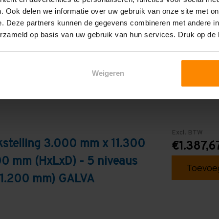
. Ook delen we informatie over uw gebruik van onze site met on
Galva
e. Deze partners kunnen de gegevens combineren met andere inf
erzameld op basis van uw gebruik van hun services. Druk op de
Weigeren
Excl. BTW
stelling 3.000 mm x 11.300
€1.387,6
0 mm (HxLxD) - 5 niveaus
Toevoeg
s 1.200 mm) GALVA