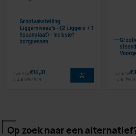
Grootvakstelling
Liggerniveau's - (2 Liggers + 1
Spaanplaat) - Inclusief
Grootv
borgpennen
staand
Voorg
€16,31
€3
Excl. BTW
Excl. BTW
Incl. BTW
€ 19,74
Incl. BTW
€ 4
Op zoek naar een alternatief