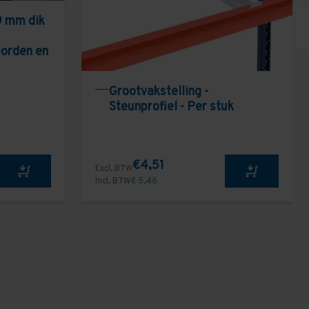
9 mm dik
borden en
Grootvakstelling -
Steunprofiel - Per stuk
€4,51
Excl. BTW
Incl. BTW
€ 5,46