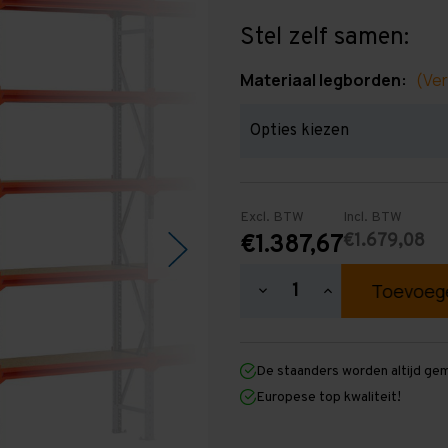
Stel zelf samen:
Materiaal legborden:
(Ver
Excl. BTW
Incl. BTW
€1.679,08
€1.387,67
Hoeveelheid
Hoeveelheid
verlagen
verhogen
van
van
Grootvakstelling
Grootvakstellin
3.000
3.000
De staanders worden altijd ge
mm
mm
x
x
Europese top kwaliteit!
11.300
11.300
mm
mm
x
x