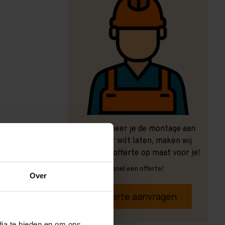
Ook wanneer je de montage aan
ons over wilt laten, maken wij
graag een offerte op maat voor je!
Vrijblijvend, snel een offerte!
Over
Offerte aanvragen
dia te bieden en om ons