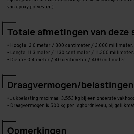
zijn afgewerkt in RAL 2004 oranje en de schoringen en voetp
van epoxy polyester.)
Totale afmetingen van deze 
• Hoogte: 3,0 meter / 300 centimeter / 3.000 millimeter.
• Lengte: 11,3 meter / 1130 centimeter / 11.300 millimeter
• Diepte: 0,4 meter / 40 centimeter / 400 millimeter.
Draagvermogen/belastingen
• Jukbelasting maximaal 3.553 kg bij een onderste vakho
• Draagvermogen is 500 kg per legbordniveau, bij gelijkmat
Opmerkingen