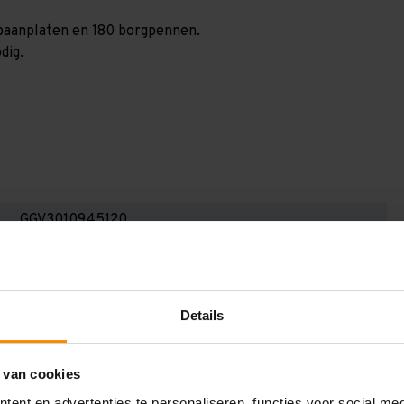
 spaanplaten en 180 borgpennen.
dig.
GGV3010945120
3.000 mm
400 mm
Details
11.300 mm
1.200 mm
 van cookies
5
ent en advertenties te personaliseren, functies voor social me