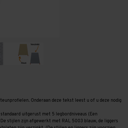
400
400
mm
mm
(HxLxD)
(HxLxD)
-
-
5
5
niveaus
niveaus
(Liggers
(Liggers
1.200
1.200
mm)
mm)
GALVA
GALVA
steunprofielen. Onderaan deze tekst leest u of u deze nodig
 standaard uitgerust met 5 legbordniveaus (Een
 De stijlen zijn afgewerkt met RAL 5003 blauw, de liggers