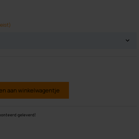
eist)
g
monteerd geleverd!