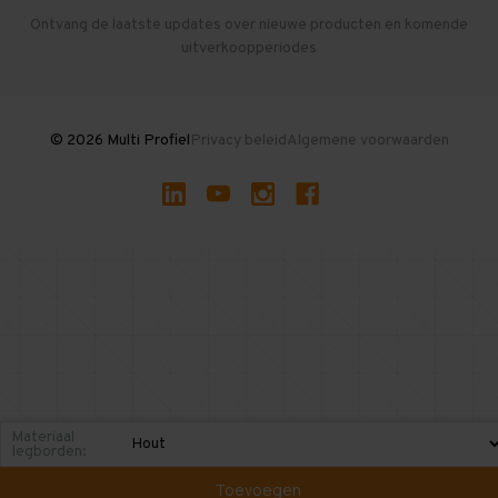
Herroepen en Annuleren
Gebruikte entresolvloeren
Ontvang de laatste updates over nieuwe producten en komende
uitverkoopperiodes
Stellingen kopen
© 2026 Multi Profiel
Privacy beleid
Algemene voorwaarden
Materiaal
legborden:
Toevoegen