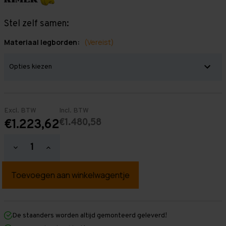
Stel zelf samen:
Materiaal legborden:
(Vereist)
Excl. BTW
Incl. BTW
€1.480,58
€1.223,62
Hoeveelheid
Hoeveelheid
verlagen
verhogen
van
van
Grootvakstelling
Grootvakstelling
3.000
3.000
mm
mm
x
x
11.000
11.000
mm
mm
De staanders worden altijd gemonteerd geleverd!
x
x