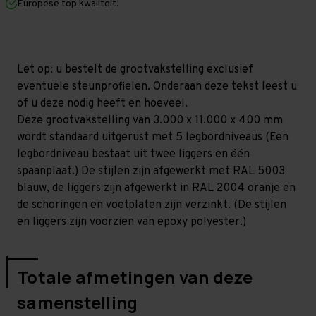
Europese top kwaliteit!
400
400
mm
mm
(HxLxD)
(HxLxD)
-
-
5
5
niveaus
niveaus
Let op: u bestelt de grootvakstelling exclusief
GALVA
GALVA
eventuele steunprofielen. Onderaan deze tekst leest u
(Liggers:
(Liggers:
1.500
1.500
of u deze nodig heeft en hoeveel.
mm)
mm)
Deze grootvakstelling van 3.000 x 11.000 x 400 mm
wordt standaard uitgerust met 5 legbordniveaus (Een
legbordniveau bestaat uit twee liggers en één
spaanplaat.) De stijlen zijn afgewerkt met RAL 5003
blauw, de liggers zijn afgewerkt in RAL 2004 oranje en
de schoringen en voetplaten zijn verzinkt. (De stijlen
en liggers zijn voorzien van epoxy polyester.)
Totale afmetingen van deze
samenstelling