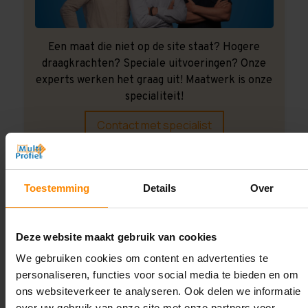
Een maat die niet op de site staat? Hogere
draagkrachten? Speciale uitvoeringen? Onze
experts werken het graag uit! Maatwerk is onze
specialiteit!
Contact met specialist
Montage uitbesteden?
Toestemming
Details
Over
Laat ons het doen!
Deze website maakt gebruik van cookies
We gebruiken cookies om content en advertenties te
personaliseren, functies voor social media te bieden en om
ons websiteverkeer te analyseren. Ook delen we informatie
over uw gebruik van onze site met onze partners voor