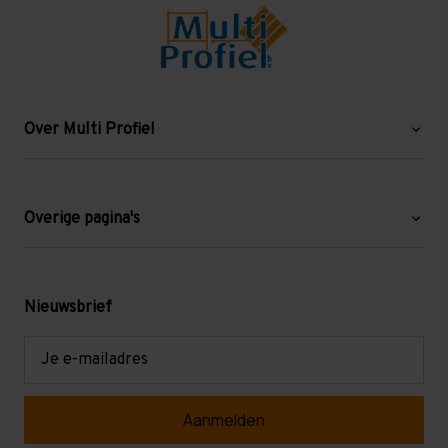
Over Multi Profiel
Over ons
Blog
Overige pagina's
Werken bij Multi Profiel
Gebruikte stellingen
Levering en afhalen
Mezzanine
Nieuwsbrief
Retouren en garantie
Verdiepingsvloeren
E-
mailadres
Referenties
Selfstorage
Veelgestelde vragen
Entresolvloer