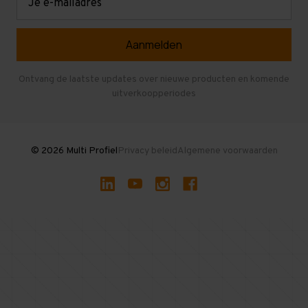
mailadres
Referenties
Selfstorage
Veelgestelde vragen
Entresolvloer
Herroepen en Annuleren
Gebruikte entresolvloeren
Ontvang de laatste updates over nieuwe producten en komende
uitverkoopperiodes
Stellingen kopen
© 2026 Multi Profiel
Privacy beleid
Algemene voorwaarden