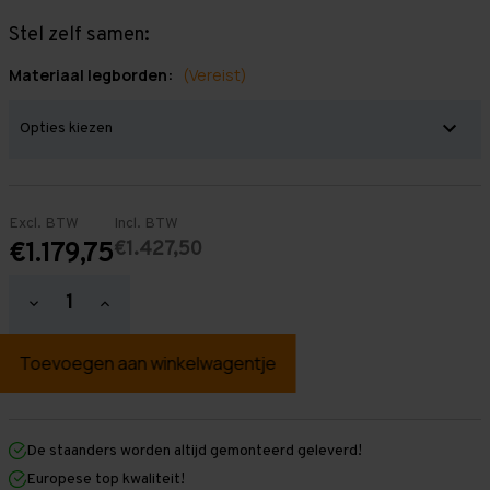
Stel zelf samen:
Materiaal legborden:
(Vereist)
Excl. BTW
Incl. BTW
€1.427,50
€1.179,75
Hoeveelheid
Hoeveelheid
verlagen
verhogen
van
van
Grootvakstelling
Grootvakstelling
3.000
3.000
mm
mm
x
x
11.000
11.000
mm
mm
De staanders worden altijd gemonteerd geleverd!
x
x
Europese top kwaliteit!
600
600