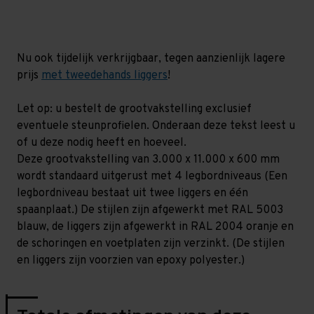
mm
mm
(HxLxD)
(HxLxD)
-
-
4
4
niveaus
niveaus
Nu ook tijdelijk verkrijgbaar, tegen aanzienlijk lagere
prijs
met tweedehands liggers
!
Let op: u bestelt de grootvakstelling exclusief
eventuele steunprofielen. Onderaan deze tekst leest u
of u deze nodig heeft en hoeveel.
Deze grootvakstelling van 3.000 x 11.000 x 600 mm
wordt standaard uitgerust met 4 legbordniveaus (Een
legbordniveau bestaat uit twee liggers en één
spaanplaat.) De stijlen zijn afgewerkt met RAL 5003
blauw, de liggers zijn afgewerkt in RAL 2004 oranje en
de schoringen en voetplaten zijn verzinkt. (De stijlen
en liggers zijn voorzien van epoxy polyester.)