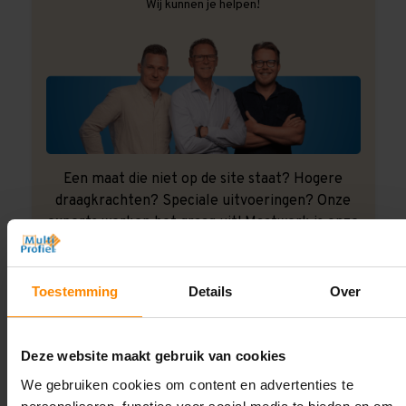
Wij kunnen je helpen!
Een maat die niet op de site staat? Hogere
draagkrachten? Speciale uitvoeringen? Onze
experts werken het graag uit! Maatwerk is onze
specialiteit!
Contact met specialist
Toestemming
Details
Over
Deze website maakt gebruik van cookies
Montage uitbesteden?
We gebruiken cookies om content en advertenties te
Laat ons het doen!