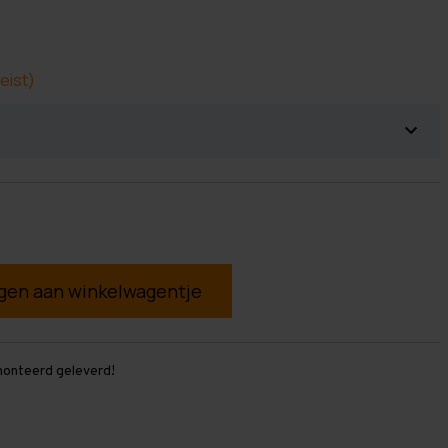
eist)
g
monteerd geleverd!