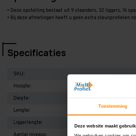
• Deze opstelling bestaat uit 9 staanders, 32 liggers, 16 
• Bij deze afmetingen heeft u geen extra steunprofielen no
Specificaties
SKU:
Hoogte:
Diepte:
Toestemming
Lengte:
Liggerlengte:
Deze website maakt gebruik
Aantal niveaus:
We gebruiken cookies om cont