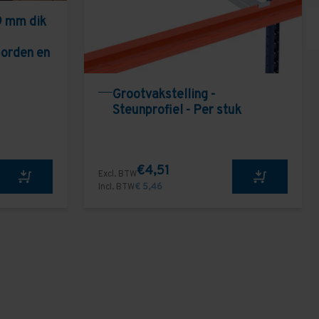
9 mm dik
borden en
Grootvakstelling -
Steunprofiel - Per stuk
€4,51
Excl. BTW
Incl. BTW
€ 5,46