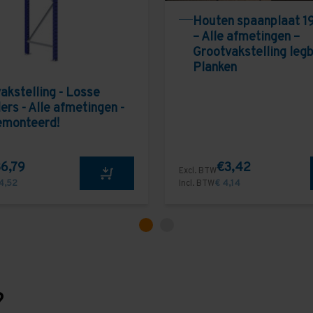
Houten spaanplaat 1
– Alle afmetingen –
Grootvakstelling leg
Planken
akstelling - Losse
ers - Alle afmetingen -
emonteerd!
6,79
€3,42
Excl. BTW
4,52
Incl. BTW
€ 4,14
?