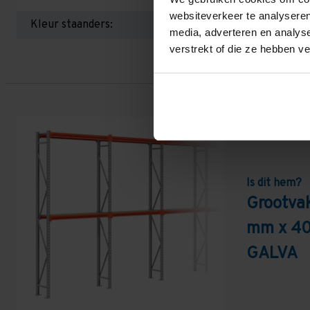
websiteverkeer te analyseren
Kleur staanders:
media, adverteren en analys
verstrekt of die ze hebben v
Is dit hem?
Grootvak
mm x 40
GALVA