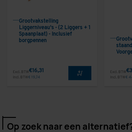
Grootvakstelling
Liggerniveau's - (2 Liggers + 1
Spaanplaat) - Inclusief
Grootv
borgpennen
staand
Voorg
€16,31
€3
Excl. BTW
Excl. BTW
Incl. BTW
€ 19,74
Incl. BTW
€ 4
Op zoek naar een alternatief