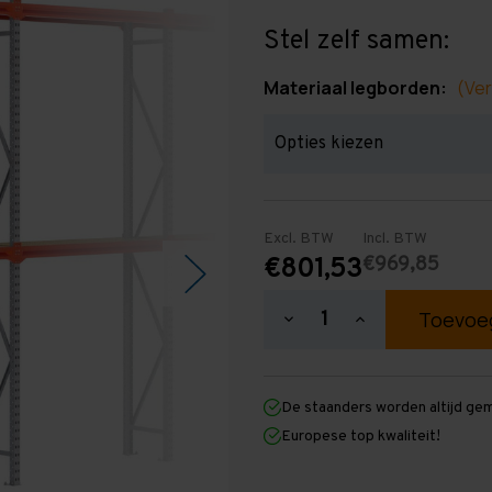
Stel zelf samen:
Materiaal legborden:
(Ver
Excl. BTW
Incl. BTW
€969,85
€801,53
Hoeveelheid
Hoeveelheid
verlagen
verhogen
van
van
Grootvakstelling
Grootvakstellin
3.000
3.000
De staanders worden altijd ge
mm
mm
x
x
Europese top kwaliteit!
11.300
11.300
mm
mm
x
x