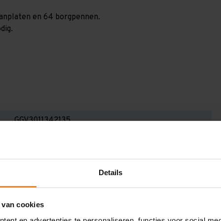
spaanplaten en 64 borgpennen.
dig.
GGV3011342135
3.000 mm
400 mm
Details
11.300 mm
1.350 mm
 van cookies
2
ent en advertenties te personaliseren, functies voor social me