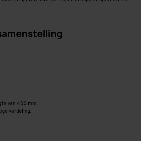
laten zijn verzinkt. (De stijlen en liggers zijn voorzien
samenstelling
.
ogte van 400 mm.
ige verdeling.