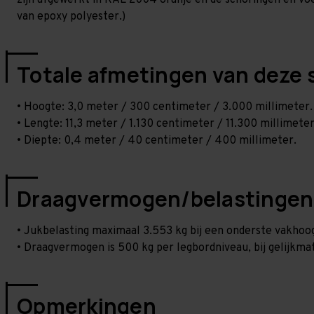
zijn afgewerkt in RAL 2004 oranje en de schoringen en voetp
van epoxy polyester.)
Totale afmetingen van deze 
• Hoogte: 3,0 meter / 300 centimeter / 3.000 millimeter.
• Lengte: 11,3 meter / 1.130 centimeter / 11.300 millimeter
• Diepte: 0,4 meter / 40 centimeter / 400 millimeter.
Draagvermogen/belastingen
• Jukbelasting maximaal 3.553 kg bij een onderste vakho
• Draagvermogen is 500 kg per legbordniveau, bij gelijkmat
Opmerkingen