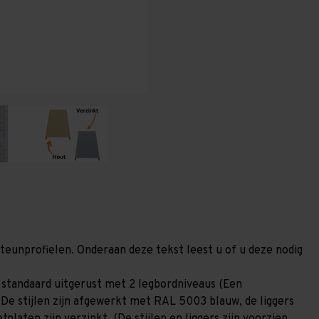
400
400
mm
mm
(HxLxD)
(HxLxD)
-
-
2
2
niveaus
niveaus
GALVA
GALVA
steunprofielen. Onderaan deze tekst leest u of u deze nodig
standaard uitgerust met 2 legbordniveaus (Een
 De stijlen zijn afgewerkt met RAL 5003 blauw, de liggers