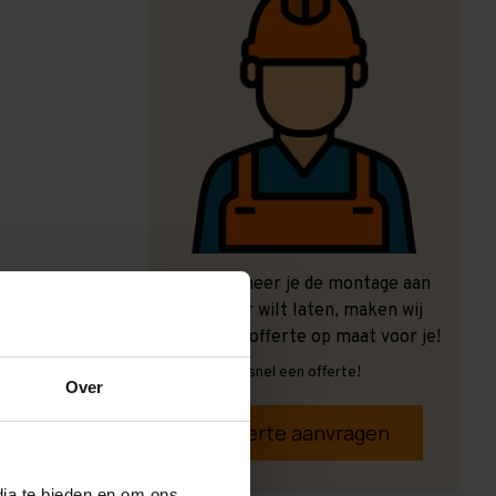
Ook wanneer je de montage aan
ons over wilt laten, maken wij
graag een offerte op maat voor je!
Vrijblijvend, snel een offerte!
Over
Offerte aanvragen
dia te bieden en om ons