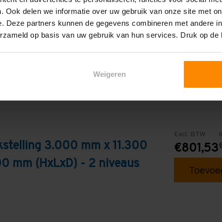
. Ook delen we informatie over uw gebruik van onze site met on
Galva
e. Deze partners kunnen de gegevens combineren met andere inf
erzameld op basis van uw gebruik van hun services. Druk op de
Weigeren
Excl. BTW
I
stelling 3.000 mm x 11.300
€801,53
0 mm (HxLxD) - 2 niveaus
Toevoeg