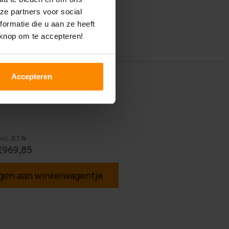
ze partners voor social
ormatie die u aan ze heeft
 knop om te accepteren!
Accepteren
ncl. BTW
€969,85
en aan winkelwagentje