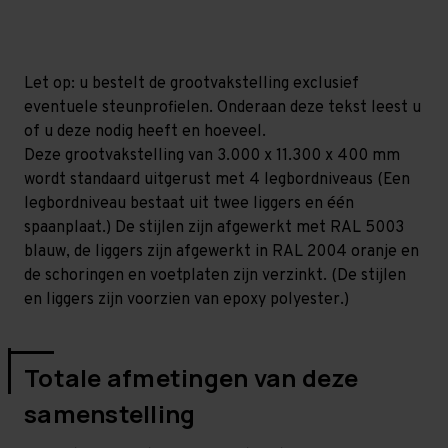
mm
mm
(HxLxD)
(HxLxD)
-
-
4
4
niveaus
niveaus
Let op: u bestelt de grootvakstelling exclusief
eventuele steunprofielen. Onderaan deze tekst leest u
of u deze nodig heeft en hoeveel.
Deze grootvakstelling van 3.000 x 11.300 x 400 mm
wordt standaard uitgerust met 4 legbordniveaus (Een
legbordniveau bestaat uit twee liggers en één
spaanplaat.) De stijlen zijn afgewerkt met RAL 5003
blauw, de liggers zijn afgewerkt in RAL 2004 oranje en
de schoringen en voetplaten zijn verzinkt. (De stijlen
en liggers zijn voorzien van epoxy polyester.)
Totale afmetingen van deze
samenstelling