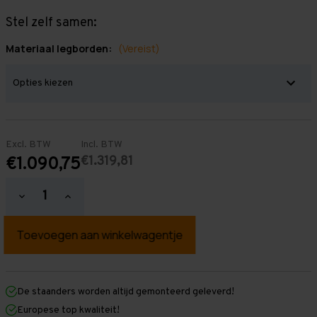
Stel zelf samen:
Materiaal legborden:
(Vereist)
Excl. BTW
Incl. BTW
€1.319,81
€1.090,75
Hoeveelheid
Hoeveelheid
verlagen
verhogen
van
van
Grootvakstelling
Grootvakstelling
3.000
3.000
mm
mm
x
x
11.300
11.300
mm
mm
De staanders worden altijd gemonteerd geleverd!
x
x
Europese top kwaliteit!
400
400