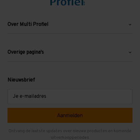
Over Multi Profiel
Over ons
Blog
Overige pagina's
Werken bij Multi Profiel
Gebruikte stellingen
Levering en afhalen
Mezzanine
Nieuwsbrief
Retouren en garantie
Verdiepingsvloeren
E-
mailadres
Referenties
Selfstorage
Veelgestelde vragen
Entresolvloer
Herroepen en Annuleren
Gebruikte entresolvloeren
Ontvang de laatste updates over nieuwe producten en komende
uitverkoopperiodes