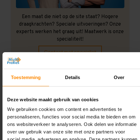
Een maat die niet op de site staat? Hogere
draagkrachten? Speciale uitvoeringen? Onze
experts werken het graag uit! Maatwerk is onze
specialiteit!
Contact met specialist
Toestemming
Details
Over
Montage uitbesteden?
Laat ons het doen!
Deze website maakt gebruik van cookies
We gebruiken cookies om content en advertenties te
personaliseren, functies voor social media te bieden en om
ons websiteverkeer te analyseren. Ook delen we informatie
over uw gebruik van onze site met onze partners voor
social media, adverteren en analyse. Deze partners kunnen