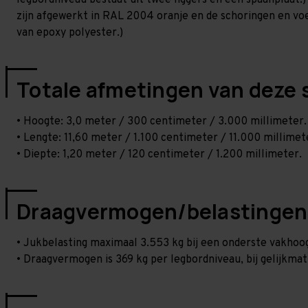
legbordniveau bestaat uit twee liggers en één spaanplaat.)
zijn afgewerkt in RAL 2004 oranje en de schoringen en voetp
van epoxy polyester.)
Totale afmetingen van deze 
• Hoogte: 3,0 meter / 300 centimeter / 3.000 millimeter.
• Lengte: 11,60 meter / 1.100 centimeter / 11.000 millimet
• Diepte: 1,20 meter / 120 centimeter / 1.200 millimeter.
Draagvermogen/belastingen
• Jukbelasting maximaal 3.553 kg bij een onderste vakho
• Draagvermogen is 369 kg per legbordniveau, bij gelijkmat