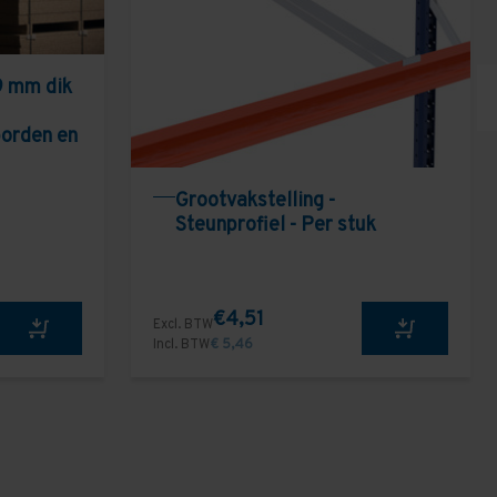
9 mm dik
borden en
Grootvakstelling -
Steunprofiel - Per stuk
€4,51
Excl. BTW
Incl. BTW
€ 5,46