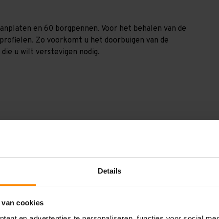
spaanplaten en 60 borgpennen. Voor het behalen van de
nprofielen. Zo voorkomt u het doorbuigen van de
die u wilt verstevigen nodig.
GGV30116123225
3.000 mm
Details
1.200 mm
11.600 mm
 van cookies
ent en advertenties te personaliseren, functies voor social me