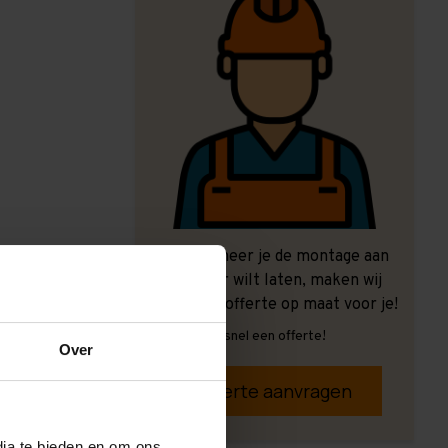
Ook wanneer je de montage aan
ons over wilt laten, maken wij
graag een offerte op maat voor je!
Vrijblijvend, snel een offerte!
Over
Offerte aanvragen
dia te bieden en om ons