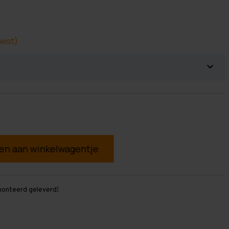
eist)
g
monteerd geleverd!