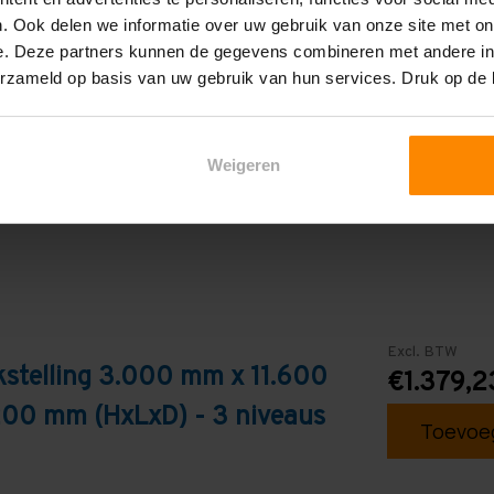
2.250 mm
. Ook delen we informatie over uw gebruik van onze site met on
3
e. Deze partners kunnen de gegevens combineren met andere inf
erzameld op basis van uw gebruik van hun services. Druk op de
Galva
Weigeren
Excl. BTW
stelling 3.000 mm x 11.600
€1.379,2
200 mm (HxLxD) - 3 niveaus
Toevoeg