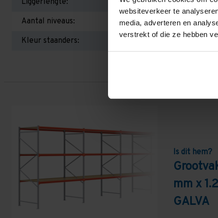
Liggerlengte:
websiteverkeer te analyseren
Aantal niveaus:
media, adverteren en analys
verstrekt of die ze hebben v
Kleur staanders:
Is dit hem?
Grootvak
mm x 1.
GALVA