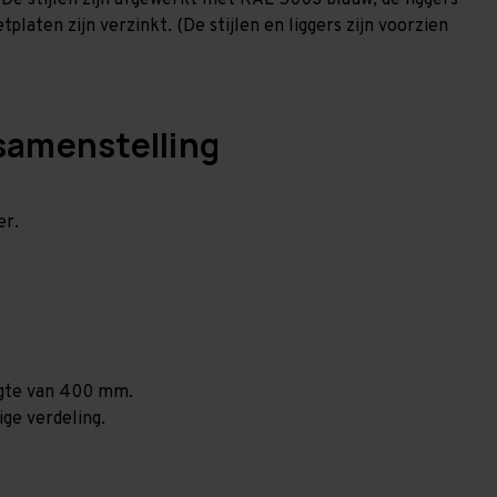
 De stijlen zijn afgewerkt met RAL 5003 blauw, de liggers
laten zijn verzinkt. (De stijlen en liggers zijn voorzien
samenstelling
er.
ogte van 400 mm.
ige verdeling.