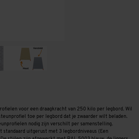
1.200
1.200
mm
mm
(HxLxD)
(HxLxD)
-
-
3
3
niveaus
niveaus
GALVA
GALVA
nprofielen voor een draagkracht van 250 kilo per legbord. Wil
teunprofiel toe per legbord dat je zwaarder wilt beladen.
unprofielen nodig zijn verschilt per samenstelling.
t standaard uitgerust met 3 legbordniveaus (Een