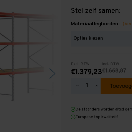
Stel zelf samen:
Materiaal legborden:
(Ver
Excl. BTW
Incl. BTW
€1.668,87
€1.379,23
Hoeveelheid
Hoeveelheid
verlagen
verhogen
van
van
Grootvakstelling
Grootvakstellin
3.000
3.000
De staanders worden altijd ge
mm
mm
x
x
Europese top kwaliteit!
11.600
11.600
mm
mm
x
x