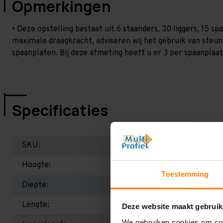
Opmerkingen
• Deze opstelling bestaat uit 6 staanders, 30 liggers, 15 
maximale draagkracht, adviseren wij het gebruik van steu
spaanplaten. Bij deze afmeting heeft u er 3 per spaanplaat 
Specificaties
SKU:
Hoogte:
Toestemming
Diepte:
Lengte:
Deze website maakt gebruik
We gebruiken cookies om cont