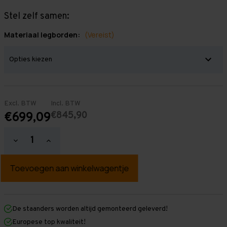
Stel zelf samen:
Materiaal legborden:
(Vereist)
Excl. BTW
Incl. BTW
€845,90
€699,09
Hoeveelheid
Hoeveelheid
verlagen
verhogen
van
van
Grootvakstelling
Grootvakstelling
3.000
3.000
mm
mm
x
x
11.600
11.600
mm
mm
De staanders worden altijd gemonteerd geleverd!
x
x
Europese top kwaliteit!
600
600