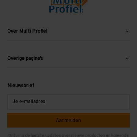
Over Multi Profiel
Over ons
Blog
Overige pagina's
Werken bij Multi Profiel
Gebruikte stellingen
Levering en afhalen
Mezzanine
Nieuwsbrief
Retouren en garantie
Verdiepingsvloeren
E-
mailadres
Referenties
Selfstorage
Veelgestelde vragen
Entresolvloer
Herroepen en Annuleren
Gebruikte entresolvloeren
Ontvang de laatste updates over nieuwe producten en komende