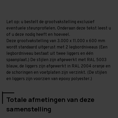
mm
mm
(HxLxD)
(HxLxD)
-
-
2
2
niveaus
niveaus
Let op: u bestelt de grootvakstelling exclusief
eventuele steunprofielen. Onderaan deze tekst leest u
of u deze nodig heeft en hoeveel.
Deze grootvakstelling van 3.000 x 11.000 x 600 mm
wordt standaard uitgerust met 2 legbordniveaus (Een
legbordniveau bestaat uit twee liggers en één
spaanplaat.) De stijlen zijn afgewerkt met RAL 5003
blauw, de liggers zijn afgewerkt in RAL 2004 oranje en
de schoringen en voetplaten zijn verzinkt. (De stijlen
en liggers zijn voorzien van epoxy polyester.)
Totale afmetingen van deze
samenstelling