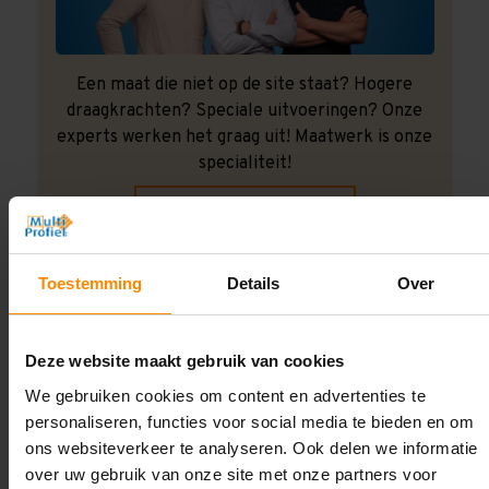
Een maat die niet op de site staat? Hogere
draagkrachten? Speciale uitvoeringen? Onze
experts werken het graag uit! Maatwerk is onze
specialiteit!
Contact met specialist
Toestemming
Details
Over
Montage uitbesteden?
Laat ons het doen!
Deze website maakt gebruik van cookies
We gebruiken cookies om content en advertenties te
personaliseren, functies voor social media te bieden en om
ons websiteverkeer te analyseren. Ook delen we informatie
over uw gebruik van onze site met onze partners voor