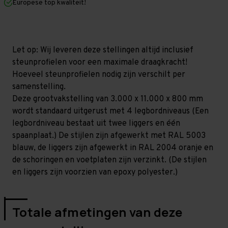
Europese top kwaliteit!
800
800
mm
mm
(HxLxD)
(HxLxD)
-
-
4
4
niveaus
niveaus
Let op: Wij leveren deze stellingen altijd inclusief
GALVA
GALVA
steunprofielen voor een maximale draagkracht!
Hoeveel steunprofielen nodig zijn verschilt per
samenstelling.
Deze grootvakstelling van 3.000 x 11.000 x 800 mm
wordt standaard uitgerust met 4 legbordniveaus (Een
legbordniveau bestaat uit twee liggers en één
spaanplaat.) De stijlen zijn afgewerkt met RAL 5003
blauw, de liggers zijn afgewerkt in RAL 2004 oranje en
de schoringen en voetplaten zijn verzinkt. (De stijlen
en liggers zijn voorzien van epoxy polyester.)
Totale afmetingen van deze