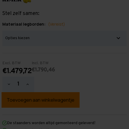
Stel zelf samen:
Materiaal legborden:
(Vereist)
Excl. BTW
Incl. BTW
€1.790,46
€1.479,72
Hoeveelheid
Hoeveelheid
verlagen
verhogen
van
van
Grootvakstelling
Grootvakstelling
3.000
3.000
mm
mm
x
x
11.600
11.600
mm
mm
De staanders worden altijd gemonteerd geleverd!
x
x