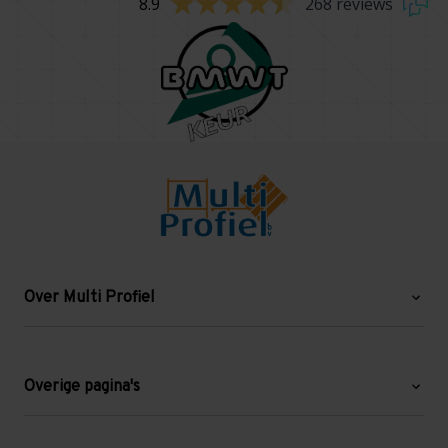
8.9
268 reviews
Over Multi Profiel
Over ons
Blog
Overige pagina's
Werken bij Multi Profiel
Gebruikte stellingen