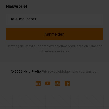
Levering en afhalen
Mezzanine
Nieuwsbrief
Retouren en garantie
Verdiepingsvloeren
E-
mailadres
Referenties
Selfstorage
Veelgestelde vragen
Entresolvloer
Herroepen en Annuleren
Gebruikte entresolvloeren
Ontvang de laatste updates over nieuwe producten en komende
uitverkoopperiodes
Stellingen kopen
© 2026 Multi Profiel
Privacy beleid
Algemene voorwaarden