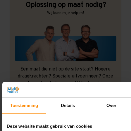
Oplossing op maat nodig?
Wij kunnen je helpen!
Een maat die niet op de site staat? Hogere
draagkrachten? Speciale uitvoeringen? Onze
experts werken het graag uit! Maatwerk is onze
specialiteit!
Contact met specialist
Toestemming
Details
Over
Deze website maakt gebruik van cookies
Montage uitbesteden?