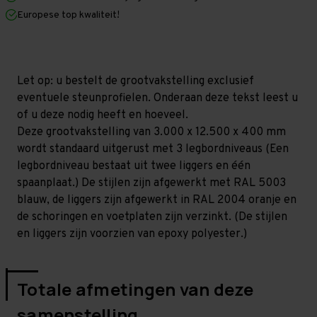
x
x
Europese top kwaliteit!
400
400
mm
mm
(HxLxD)
(HxLxD)
-
-
3
3
niveaus
niveaus
Let op: u bestelt de grootvakstelling exclusief
(Liggers
(Liggers
eventuele steunprofielen. Onderaan deze tekst leest u
1.200
1.200
mm)
mm)
of u deze nodig heeft en hoeveel.
Deze grootvakstelling van 3.000 x 12.500 x 400 mm
wordt standaard uitgerust met 3 legbordniveaus (Een
legbordniveau bestaat uit twee liggers en één
spaanplaat.) De stijlen zijn afgewerkt met RAL 5003
blauw, de liggers zijn afgewerkt in RAL 2004 oranje en
de schoringen en voetplaten zijn verzinkt. (De stijlen
en liggers zijn voorzien van epoxy polyester.)
Totale afmetingen van deze
samenstelling