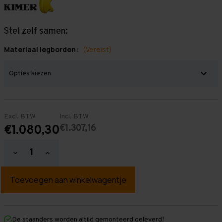
Stel zelf samen:
Materiaal legborden:
(Vereist)
Excl. BTW
Incl. BTW
€1.307,16
€1.080,30
Hoeveelheid
Hoeveelheid
verlagen
verhogen
van
van
Grootvakstelling
Grootvakstelling
3.000
3.000
mm
mm
x
x
12.600
12.600
mm
mm
De staanders worden altijd gemonteerd geleverd!