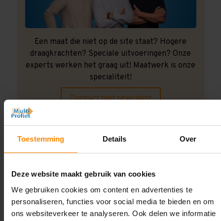
Een maat die niet op de site staat? Hogere
draagkrachten? Speciale uitvoeringen? Onze
experts werken het graag uit! Maatwerk is onze
specialiteit!
Contact met specialist
Toestemming
Details
Over
Montage uitbesteden?
Laat ons het doen!
Deze website maakt gebruik van cookies
We gebruiken cookies om content en advertenties te
personaliseren, functies voor social media te bieden en om
ons websiteverkeer te analyseren. Ook delen we informatie