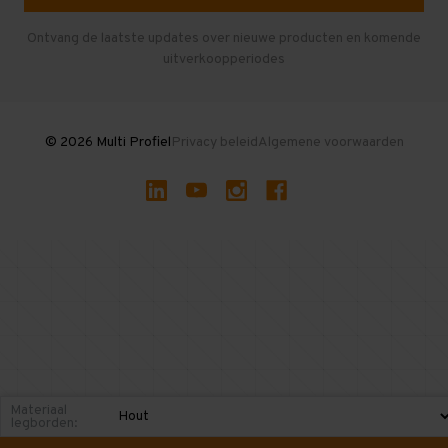
Herroepen en Annuleren
Gebruikte entresolvloeren
Ontvang de laatste updates over nieuwe producten en komende
uitverkoopperiodes
Stellingen kopen
© 2026 Multi Profiel
Privacy beleid
Algemene voorwaarden
Materiaal
legborden: