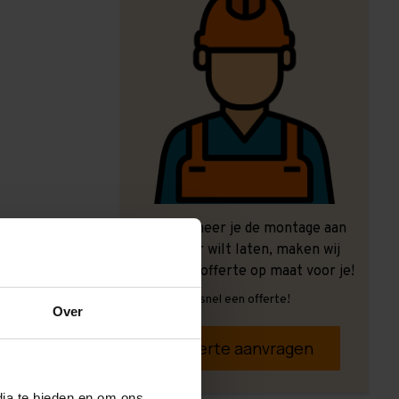
Ook wanneer je de montage aan
ons over wilt laten, maken wij
graag een offerte op maat voor je!
Vrijblijvend, snel een offerte!
Over
Offerte aanvragen
dia te bieden en om ons