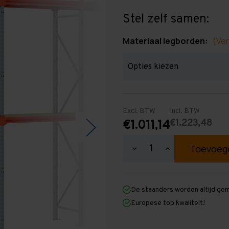
Stel zelf samen:
Materiaal legborden:
(Ver
Excl. BTW
Incl. BTW
€1.223,48
€1.011,14
Hoeveelheid
Hoeveelheid
verlagen
verhogen
van
van
Grootvakstelling
Grootvakstellin
3.000
3.000
De staanders worden altijd ge
mm
mm
x
x
Europese top kwaliteit!
12.600
12.600
mm
mm
x
x