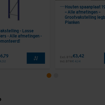
Houten spaanplaat 1
– Alle afmetingen –
Grootvakstelling leg
Planken
akstelling - Losse
ers - Alle afmetingen -
emonteerd!
6,79
€3,42
Excl. BTW
4,52
Incl. BTW
€ 4,14
?