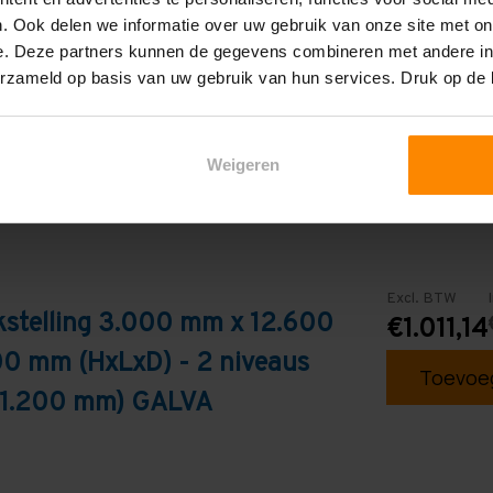
. Ook delen we informatie over uw gebruik van onze site met on
Galva
e. Deze partners kunnen de gegevens combineren met andere inf
erzameld op basis van uw gebruik van hun services. Druk op de
Weigeren
Excl. BTW
kstelling 3.000 mm x 12.600
€1.011,14
0 mm (HxLxD) - 2 niveaus
Toevoeg
s 1.200 mm) GALVA