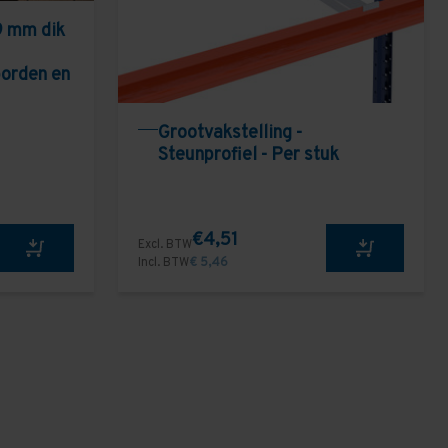
9 mm dik
borden en
Grootvakstelling -
Steunprofiel - Per stuk
€4,51
Excl. BTW
Incl. BTW
€ 5,46