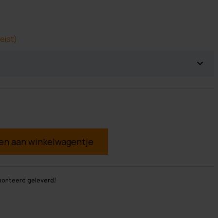
eist)
g
monteerd geleverd!