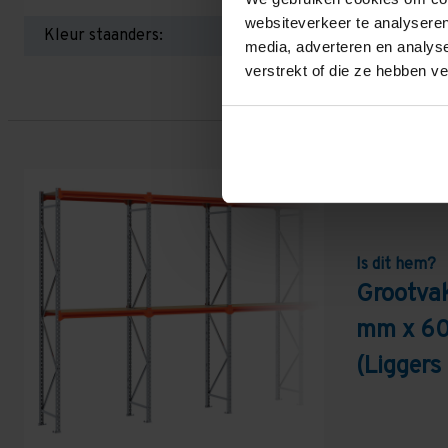
websiteverkeer te analyseren
Kleur staanders:
media, adverteren en analys
verstrekt of die ze hebben v
Is dit hem?
Grootva
mm x 60
(Ligger