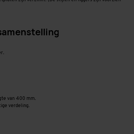
laten zijn verzinkt. (De stijlen en liggers zijn voorzien
samenstelling
r.
ogte van 400 mm.
ige verdeling.