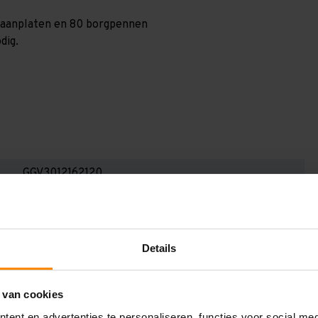
 spaanplaten en 80 borgpennen
dig.
GGV3012162120
3.000 mm
600 mm
Details
12.600 mm
1.200 mm
 van cookies
2
ent en advertenties te personaliseren, functies voor social me