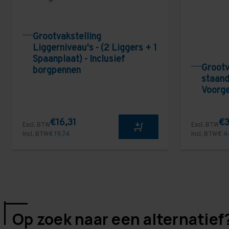
Grootvakstelling
Liggerniveau's - (2 Liggers + 1
Spaanplaat) - Inclusief
Grootv
borgpennen
staand
Voorg
€16,31
€3
Excl. BTW
Excl. BTW
Incl. BTW
€ 19,74
Incl. BTW
€ 4
Op zoek naar een alternatief