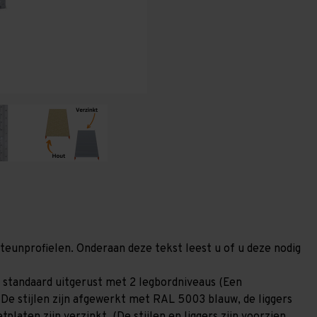
600
600
mm
mm
(HxLxD)
(HxLxD)
-
-
2
2
niveaus
niveaus
(Liggers
(Liggers
1.200
1.200
mm)
mm)
GALVA
GALVA
steunprofielen. Onderaan deze tekst leest u of u deze nodig
 standaard uitgerust met 2 legbordniveaus (Een
 De stijlen zijn afgewerkt met RAL 5003 blauw, de liggers