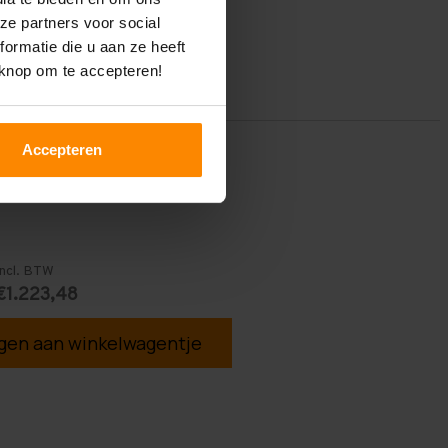
ze partners voor social
ormatie die u aan ze heeft
 knop om te accepteren!
Accepteren
Incl. BTW
€1.223,48
en aan winkelwagentje