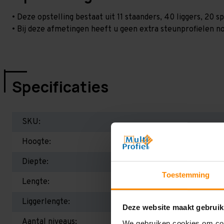
• Deze opstelling bestaat uit 11 staanders, 40 liggers, 20
• Bij deze afmetingen heeft u geen extra steunprofielen no
Specificaties
SKU:
Hoogte:
Diepte:
Toestemming
Lengte:
Liggerlengte:
Deze website maakt gebruik
Aantal niveaus:
We gebruiken cookies om cont