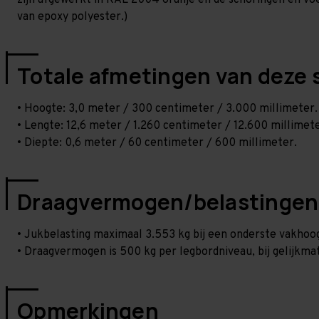
zijn afgewerkt in RAL 2004 oranje en de schoringen en voetp
van epoxy polyester.)
Totale afmetingen van deze 
• Hoogte: 3,0 meter / 300 centimeter / 3.000 millimeter.
• Lengte: 12,6 meter / 1.260 centimeter / 12.600 millimete
• Diepte: 0,6 meter / 60 centimeter / 600 millimeter.
Draagvermogen/belastingen
• Jukbelasting maximaal 3.553 kg bij een onderste vakho
• Draagvermogen is 500 kg per legbordniveau, bij gelijkmat
Opmerkingen