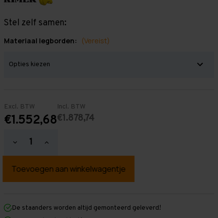
Stel zelf samen:
Materiaal legborden:
(Vereist)
Excl. BTW
Incl. BTW
€1.878,74
€1.552,68
Hoeveelheid
Hoeveelheid
verlagen
verhogen
van
van
Grootvakstelling
Grootvakstelling
3.000
3.000
mm
mm
x
x
12.600
12.600
mm
mm
De staanders worden altijd gemonteerd geleverd!
x
x