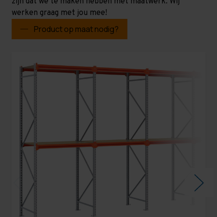
zijn dat we te maken hebben met maatwerk. Wij
werken graag met jou mee!
Product op maat nodig?