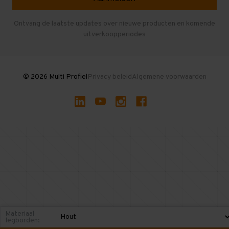
Entresolvloer
Herroepen en Annuleren
Gebruikte entresolvloeren
Ontvang de laatste updates over nieuwe producten en komende
uitverkoopperiodes
Stellingen kopen
© 2026 Multi Profiel
Privacy beleid
Algemene voorwaarden
Materiaal
legborden: