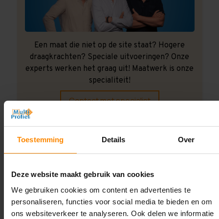
Een maat die niet op de site staat? Hogere
draagkrachten? Speciale uitvoeringen? Onze
experts werken het graag uit! Maatwerk is onze
specialiteit!
Contact met specialist
Toestemming
Details
Over
Montage uitbesteden?
Laat ons het doen!
Deze website maakt gebruik van cookies
We gebruiken cookies om content en advertenties te
personaliseren, functies voor social media te bieden en om
ons websiteverkeer te analyseren. Ook delen we informatie