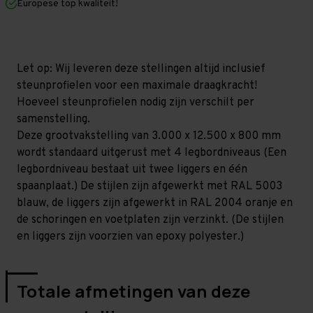
Europese top kwaliteit!
800
800
mm
mm
(HxLxD)
(HxLxD)
-
-
4
4
niveaus
niveaus
Let op: Wij leveren deze stellingen altijd inclusief
(Liggers
(Liggers
steunprofielen voor een maximale draagkracht!
1.200
1.200
mm)
mm)
Hoeveel steunprofielen nodig zijn verschilt per
GALVA
GALVA
samenstelling.
Deze grootvakstelling van 3.000 x 12.500 x 800 mm
wordt standaard uitgerust met 4 legbordniveaus (Een
legbordniveau bestaat uit twee liggers en één
spaanplaat.) De stijlen zijn afgewerkt met RAL 5003
blauw, de liggers zijn afgewerkt in RAL 2004 oranje en
de schoringen en voetplaten zijn verzinkt. (De stijlen
en liggers zijn voorzien van epoxy polyester.)
Totale afmetingen van deze