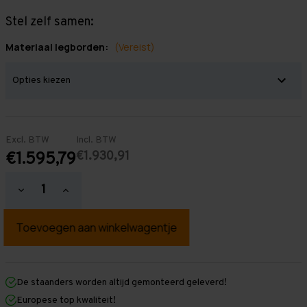
Stel zelf samen:
Materiaal legborden:
(Vereist)
Excl. BTW
Incl. BTW
€1.930,91
€1.595,79
Hoeveelheid
Hoeveelheid
verlagen
verhogen
van
van
Grootvakstelling
Grootvakstelling
3.000
3.000
mm
mm
x
x
12.400
12.400
mm
mm
De staanders worden altijd gemonteerd geleverd!
x
x
Europese top kwaliteit!
600
600