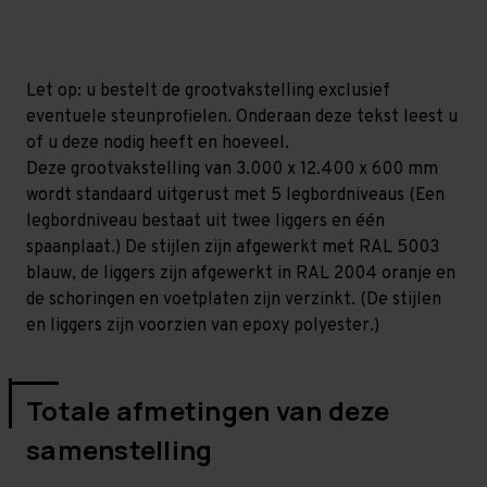
mm
mm
(HxLxD)
(HxLxD)
-
-
5
5
niveaus
niveaus
Let op: u bestelt de grootvakstelling exclusief
eventuele steunprofielen. Onderaan deze tekst leest u
of u deze nodig heeft en hoeveel.
Deze grootvakstelling van 3.000 x 12.400 x 600 mm
wordt standaard uitgerust met 5 legbordniveaus (Een
legbordniveau bestaat uit twee liggers en één
spaanplaat.) De stijlen zijn afgewerkt met RAL 5003
blauw, de liggers zijn afgewerkt in RAL 2004 oranje en
de schoringen en voetplaten zijn verzinkt. (De stijlen
en liggers zijn voorzien van epoxy polyester.)
Totale afmetingen van deze
samenstelling