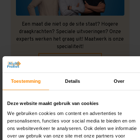
Een maat die niet op de site staat? Hogere
draagkrachten? Speciale uitvoeringen? Onze
experts werken het graag uit! Maatwerk is onze
specialiteit!
Contact met specialist
Toestemming
Details
Over
Montage uitbesteden?
Laat ons het doen!
Deze website maakt gebruik van cookies
We gebruiken cookies om content en advertenties te
personaliseren, functies voor social media te bieden en om
ons websiteverkeer te analyseren. Ook delen we informatie
over uw gebruik van onze site met onze partners voor