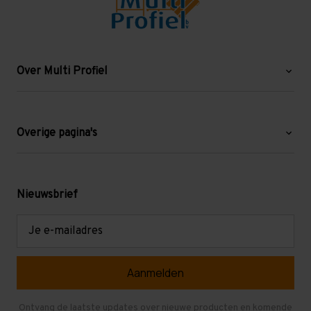
Over Multi Profiel
Over ons
Blog
Overige pagina's
Werken bij Multi Profiel
Gebruikte stellingen
Levering en afhalen
Mezzanine
Nieuwsbrief
Retouren en garantie
Verdiepingsvloeren
E-
mailadres
Referenties
Selfstorage
Veelgestelde vragen
Entresolvloer
Herroepen en Annuleren
Gebruikte entresolvloeren
Ontvang de laatste updates over nieuwe producten en komende