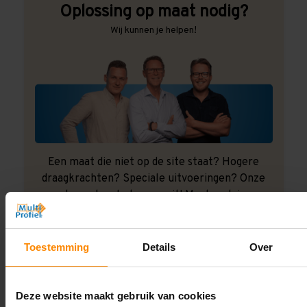
Oplossing op maat nodig?
Wij kunnen je helpen!
Een maat die niet op de site staat? Hogere
draagkrachten? Speciale uitvoeringen? Onze
experts werken het graag uit! Maatwerk is onze
specialiteit!
Contact met specialist
Toestemming
Details
Over
Deze website maakt gebruik van cookies
Montage uitbesteden?