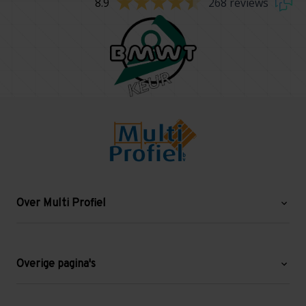
8.9
268 reviews
Over Multi Profiel
Over ons
Blog
Overige pagina's
Werken bij Multi Profiel
Gebruikte stellingen