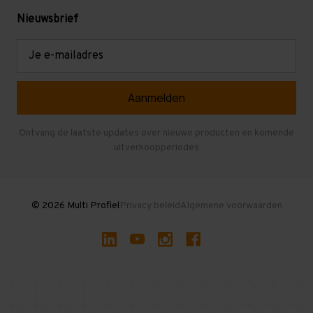
Levering en afhalen
Mezzanine
Nieuwsbrief
Retouren en garantie
Verdiepingsvloeren
E-
mailadres
Referenties
Selfstorage
Veelgestelde vragen
Entresolvloer
Herroepen en Annuleren
Gebruikte entresolvloeren
Ontvang de laatste updates over nieuwe producten en komende
uitverkoopperiodes
Stellingen kopen
© 2026 Multi Profiel
Privacy beleid
Algemene voorwaarden