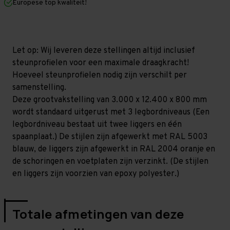
Europese top kwaliteit!
800
800
mm
mm
(HxLxD)
(HxLxD)
-
-
3
3
niveaus
niveaus
Let op: Wij leveren deze stellingen altijd inclusief
GALVA
GALVA
steunprofielen voor een maximale draagkracht!
Hoeveel steunprofielen nodig zijn verschilt per
samenstelling.
Deze grootvakstelling van 3.000 x 12.400 x 800 mm
wordt standaard uitgerust met 3 legbordniveaus (Een
legbordniveau bestaat uit twee liggers en één
spaanplaat.) De stijlen zijn afgewerkt met RAL 5003
blauw, de liggers zijn afgewerkt in RAL 2004 oranje en
de schoringen en voetplaten zijn verzinkt. (De stijlen
en liggers zijn voorzien van epoxy polyester.)
Totale afmetingen van deze