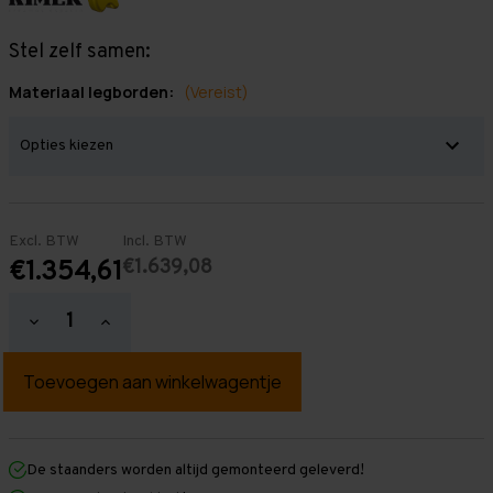
Stel zelf samen:
Materiaal legborden:
(Vereist)
Excl. BTW
Incl. BTW
€1.639,08
€1.354,61
Hoeveelheid
Hoeveelheid
verlagen
verhogen
van
van
Grootvakstelling
Grootvakstelling
3.000
3.000
mm
mm
x
x
12.400
12.400
mm
mm
De staanders worden altijd gemonteerd geleverd!
x
x