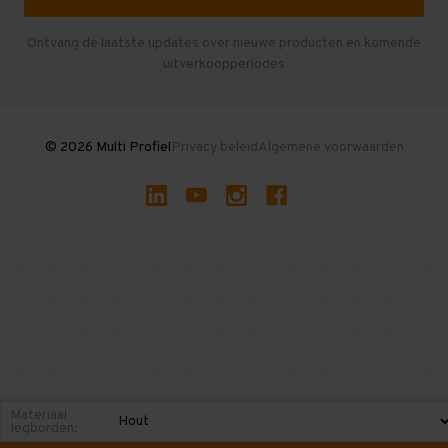
Herroepen en Annuleren
Gebruikte entresolvloeren
Ontvang de laatste updates over nieuwe producten en komende
uitverkoopperiodes
Stellingen kopen
© 2026 Multi Profiel
Privacy beleid
Algemene voorwaarden
Materiaal
legborden: