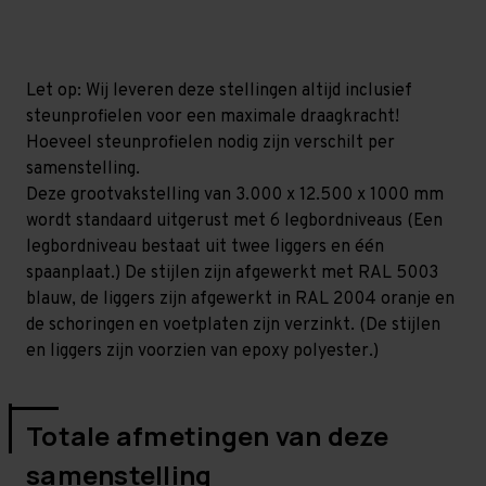
mm
mm
(HxLxD)
(HxLxD)
-
-
6
6
niveaus
niveaus
Let op: Wij leveren deze stellingen altijd inclusief
steunprofielen voor een maximale draagkracht!
Hoeveel steunprofielen nodig zijn verschilt per
samenstelling.
Deze grootvakstelling van 3.000 x 12.500 x 1000 mm
wordt standaard uitgerust met 6 legbordniveaus (Een
legbordniveau bestaat uit twee liggers en één
spaanplaat.) De stijlen zijn afgewerkt met RAL 5003
blauw, de liggers zijn afgewerkt in RAL 2004 oranje en
de schoringen en voetplaten zijn verzinkt. (De stijlen
en liggers zijn voorzien van epoxy polyester.)
Totale afmetingen van deze
samenstelling