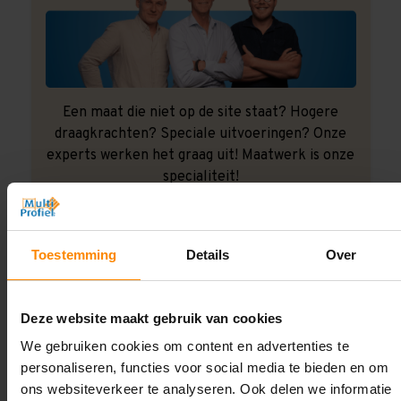
Een maat die niet op de site staat? Hogere
draagkrachten? Speciale uitvoeringen? Onze
experts werken het graag uit! Maatwerk is onze
specialiteit!
Contact met specialist
Toestemming
Details
Over
Montage uitbesteden?
Deze website maakt gebruik van cookies
Laat ons het doen!
We gebruiken cookies om content en advertenties te
personaliseren, functies voor social media te bieden en om
ons websiteverkeer te analyseren. Ook delen we informatie