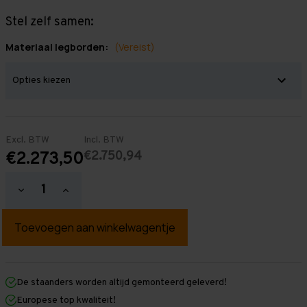
Stel zelf samen:
Materiaal legborden:
(Vereist)
Excl. BTW
Incl. BTW
€2.750,94
€2.273,50
Hoeveelheid
Hoeveelheid
verlagen
verhogen
van
van
Grootvakstelling
Grootvakstelling
3.000
3.000
mm
mm
x
x
12.500
12.500
mm
mm
De staanders worden altijd gemonteerd geleverd!
x
x
Europese top kwaliteit!
1.000
1.000