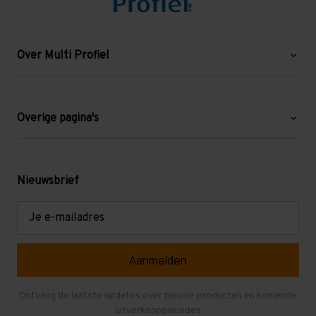
Over Multi Profiel
Over ons
Blog
Overige pagina's
Werken bij Multi Profiel
Gebruikte stellingen
Levering en afhalen
Mezzanine
Nieuwsbrief
Retouren en garantie
Verdiepingsvloeren
E-
mailadres
Referenties
Selfstorage
Veelgestelde vragen
Entresolvloer
Herroepen en Annuleren
Gebruikte entresolvloeren
Ontvang de laatste updates over nieuwe producten en komende
uitverkoopperiodes