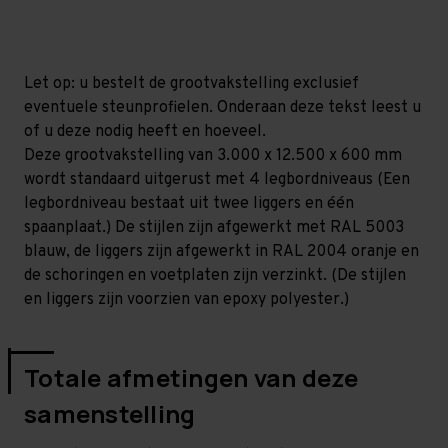
mm
mm
(HxLxD)
(HxLxD)
-
-
4
4
niveaus
niveaus
Let op: u bestelt de grootvakstelling exclusief
eventuele steunprofielen. Onderaan deze tekst leest u
of u deze nodig heeft en hoeveel.
Deze grootvakstelling van 3.000 x 12.500 x 600 mm
wordt standaard uitgerust met 4 legbordniveaus (Een
legbordniveau bestaat uit twee liggers en één
spaanplaat.) De stijlen zijn afgewerkt met RAL 5003
blauw, de liggers zijn afgewerkt in RAL 2004 oranje en
de schoringen en voetplaten zijn verzinkt. (De stijlen
en liggers zijn voorzien van epoxy polyester.)
Totale afmetingen van deze
samenstelling