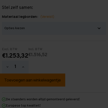
Stel zelf samen:
Materiaal legborden:
(Vereist)
Excl. BTW
Incl. BTW
€1.516,52
€1.253,32
Hoeveelheid
Hoeveelheid
verlagen
verhogen
van
van
Grootvakstelling
Grootvakstelling
3.000
3.000
mm
mm
x
x
12.500
12.500
mm
mm
De staanders worden altijd gemonteerd geleverd!
x
x
Europese top kwaliteit!
600
600