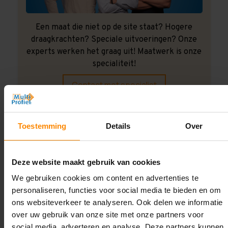
Een maat die niet op de site staat? Hogere
draagkrachten? Speciale uitvoeringen? Onze
experts werken het graag uit! Maatwerk is onze
specialiteit!
Contact met specialist
Toestemming
Details
Over
Montage uitbesteden?
Laat ons het doen!
Deze website maakt gebruik van cookies
We gebruiken cookies om content en advertenties te
personaliseren, functies voor social media te bieden en om
ons websiteverkeer te analyseren. Ook delen we informatie
over uw gebruik van onze site met onze partners voor
social media, adverteren en analyse. Deze partners kunnen