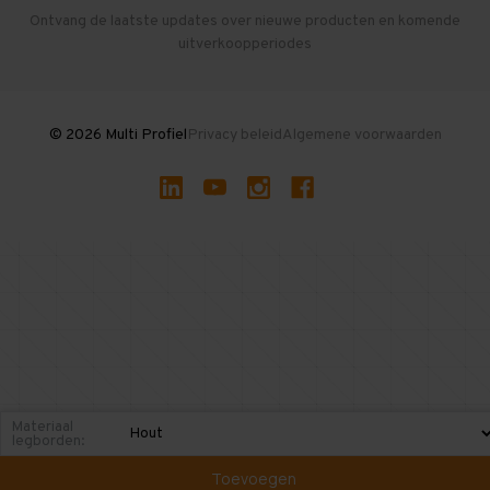
Herroepen en Annuleren
Gebruikte entresolvloeren
Ontvang de laatste updates over nieuwe producten en komende
uitverkoopperiodes
Stellingen kopen
© 2026 Multi Profiel
Privacy beleid
Algemene voorwaarden
Materiaal
legborden:
Toevoegen