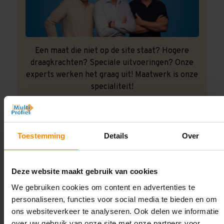
Een maat die niet op de site staat? Hogere
draagkrachten? Speciale uitvoeringen? Onze
experts werken het graag uit! Maatwerk is onze
specialiteit!
Contact met specialist
Toestemming
Details
Over
Montage uitbesteden?
Laat ons het doen!
Deze website maakt gebruik van cookies
We gebruiken cookies om content en advertenties te
personaliseren, functies voor social media te bieden en om
ons websiteverkeer te analyseren. Ook delen we informatie
over uw gebruik van onze site met onze partners voor