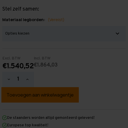
Stel zelf samen:
Materiaal legborden:
(Vereist)
Excl. BTW
Incl. BTW
€1.864,03
€1.540,52
Hoeveelheid
Hoeveelheid
verlagen
verhogen
van
van
Grootvakstelling
Grootvakstelling
3.000
3.000
mm
mm
x
x
12.700
12.700
mm
mm
De staanders worden altijd gemonteerd geleverd!
x
x
Europese top kwaliteit!
1.000
1.000