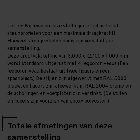
mm
mm
(HxLxD)
(HxLxD)
-
-
4
4
niveaus
niveaus
Let op: Wij leveren deze stellingen altijd inclusief
steunprofielen voor een maximale draagkracht!
Hoeveel steunprofielen nodig zijn verschilt per
samenstelling.
Deze grootvakstelling van 3.000 x 12.700 x 1.000 mm
wordt standaard uitgerust met 4 legbordniveaus (Een
legbordniveau bestaat uit twee liggers en één
spaanplaat.) De stijlen zijn afgewerkt met RAL 5003
blauw, de liggers zijn afgewerkt in RAL 2004 oranje en
de schoringen en voetplaten zijn verzinkt. (De stijlen
en liggers zijn voorzien van epoxy polyester.)
Totale afmetingen van deze
samenstelling