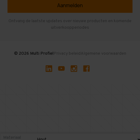
Veelgestelde vragen
Entresolvloer
Herroepen en Annuleren
Gebruikte entresolvloeren
Ontvang de laatste updates over nieuwe producten en komende
uitverkoopperiodes
Stellingen kopen
© 2026 Multi Profiel
Privacy beleid
Algemene voorwaarden
Materiaal