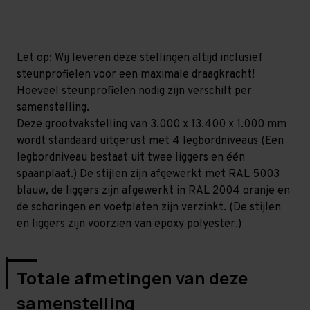
mm
mm
(HxLxD)
(HxLxD)
-
-
4
4
niveaus
niveaus
Let op: Wij leveren deze stellingen altijd inclusief
steunprofielen voor een maximale draagkracht!
Hoeveel steunprofielen nodig zijn verschilt per
samenstelling.
Deze grootvakstelling van 3.000 x 13.400 x 1.000 mm
wordt standaard uitgerust met 4 legbordniveaus (Een
legbordniveau bestaat uit twee liggers en één
spaanplaat.) De stijlen zijn afgewerkt met RAL 5003
blauw, de liggers zijn afgewerkt in RAL 2004 oranje en
de schoringen en voetplaten zijn verzinkt. (De stijlen
en liggers zijn voorzien van epoxy polyester.)
Totale afmetingen van deze
samenstelling