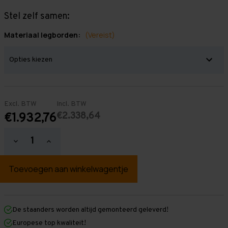
Stel zelf samen:
Materiaal legborden:
(Vereist)
Excl. BTW
Incl. BTW
€2.338,64
€1.932,76
Hoeveelheid
Hoeveelheid
verlagen
verhogen
van
van
Grootvakstelling
Grootvakstelling
3.000
3.000
mm
mm
x
x
13.400
13.400
mm
mm
De staanders worden altijd gemonteerd geleverd!
x
x
Europese top kwaliteit!
1.000
1.000