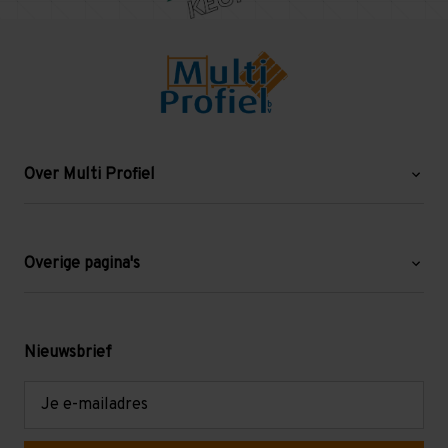
Over Multi Profiel
Over ons
Blog
Overige pagina's
Werken bij Multi Profiel
Gebruikte stellingen
Levering en afhalen
Mezzanine
Nieuwsbrief
Retouren en garantie
Verdiepingsvloeren
E-
mailadres
Referenties
Selfstorage