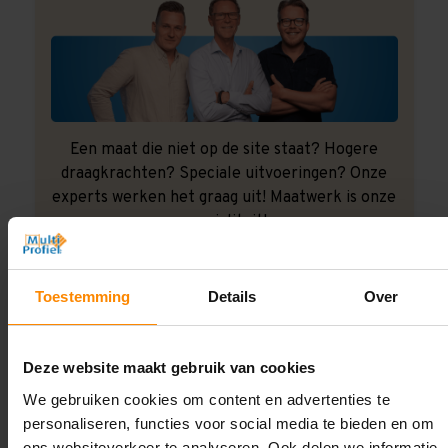
Een maat die niet op de site staat? Hogere
draagkrachten? Speciale uitvoeringen? Onze
experts werken het graag uit! Maatwerk is onze
specialiteit!
Contact met specialist
Toestemming
Details
Over
Montage uitbesteden?
Deze website maakt gebruik van cookies
Laat ons het doen!
We gebruiken cookies om content en advertenties te
personaliseren, functies voor social media te bieden en om
ons websiteverkeer te analyseren. Ook delen we informatie