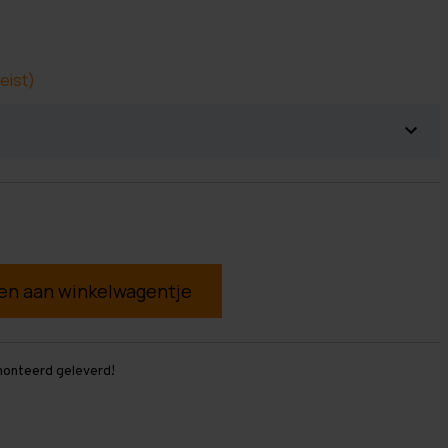
eist)
g
monteerd geleverd!