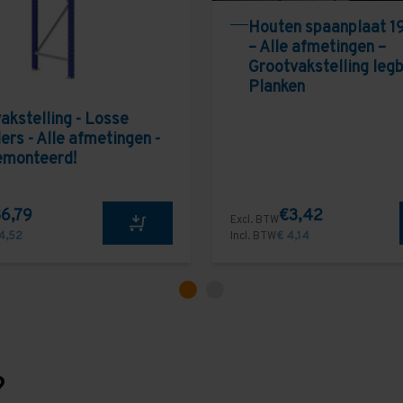
Houten spaanplaat 1
– Alle afmetingen –
Grootvakstelling leg
Planken
akstelling - Losse
ers - Alle afmetingen -
emonteerd!
6,79
€3,42
Excl. BTW
4,52
Incl. BTW
€ 4,14
?