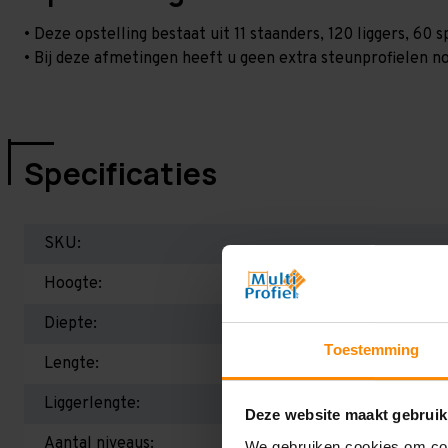
• Deze opstelling bestaat uit 11 staanders, 120 liggers, 6
• Bij deze afmetingen heeft u geen extra steunprofielen no
Specificaties
SKU:
Hoogte:
Diepte:
Toestemming
Lengte:
Liggerlengte:
Deze website maakt gebruik
Aantal niveaus:
We gebruiken cookies om cont