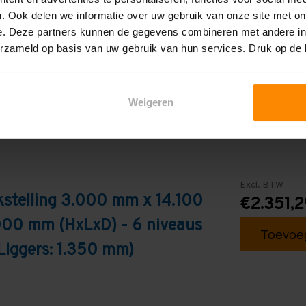
. Ook delen we informatie over uw gebruik van onze site met on
Galva
e. Deze partners kunnen de gegevens combineren met andere inf
erzameld op basis van uw gebruik van hun services. Druk op de
Weigeren
Excl. BTW
stelling 3.000 mm x 14.100
€2.351,2
000 mm (HxLxD) - 6 niveaus
Toevoeg
Liggers: 1.350 mm)