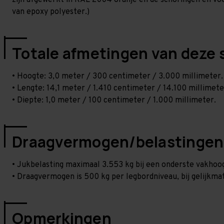
zijn afgewerkt in RAL 2004 oranje en de schoringen en voetp
van epoxy polyester.)
Totale afmetingen van deze 
• Hoogte: 3,0 meter / 300 centimeter / 3.000 millimeter.
• Lengte: 14,1 meter / 1.410 centimeter / 14.100 millimete
• Diepte: 1,0 meter / 100 centimeter / 1.000 millimeter.
Draagvermogen/belastingen
• Jukbelasting maximaal 3.553 kg bij een onderste vakho
• Draagvermogen is 500 kg per legbordniveau, bij gelijkmat
Opmerkingen