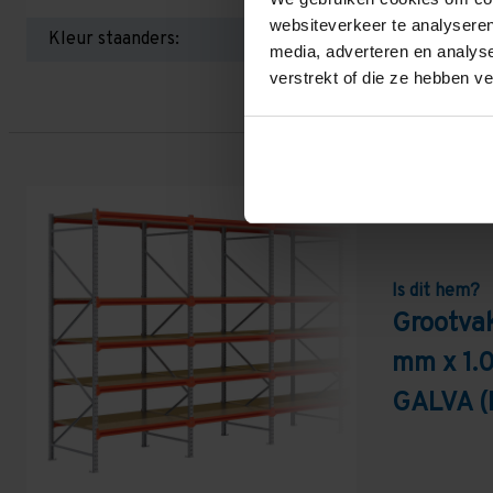
websiteverkeer te analyseren
Kleur staanders:
media, adverteren en analys
verstrekt of die ze hebben v
Is dit hem?
Grootvak
mm x 1.
GALVA (