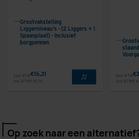
Grootvakstelling
Liggerniveau's - (2 Liggers + 1
Spaanplaat) - Inclusief
Grootv
borgpennen
staand
Voorg
€16,31
€3
Excl. BTW
Excl. BTW
Incl. BTW
€ 19,74
Incl. BTW
€ 4
Op zoek naar een alternatief