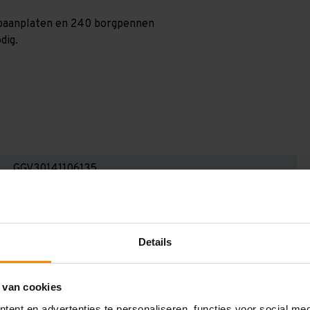
0 spaanplaten en 240 borgpennen
dig.
GGV30141106135
3.000 mm
1.000 mm
Details
14.100 mm
1.350 mm
 van cookies
6
ent en advertenties te personaliseren, functies voor social me