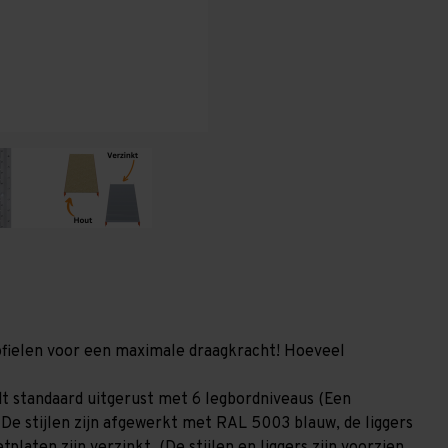
1.000
1.000
mm
mm
(HxLxD)
(HxLxD)
-
-
6
6
niveaus
niveaus
GALVA
GALVA
(Liggers:
(Liggers:
1.350
1.350
mm)
mm)
profielen voor een maximale draagkracht! Hoeveel
t standaard uitgerust met 6 legbordniveaus (Een
 De stijlen zijn afgewerkt met RAL 5003 blauw, de liggers