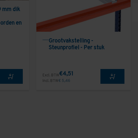
9 mm dik
borden en
Grootvakstelling -
Steunprofiel - Per stuk
€4,51
Excl. BTW
Incl. BTW
€ 5,46