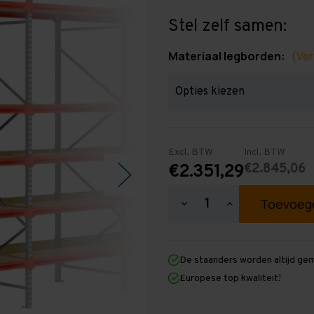
Stel zelf samen:
Materiaal legborden:
(Ver
Excl. BTW
Incl. BTW
€2.845,06
€2.351,29
Hoeveelheid
Hoeveelheid
verlagen
verhogen
van
van
Grootvakstelling
Grootvakstellin
3.000
3.000
De staanders worden altijd ge
mm
mm
x
x
Europese top kwaliteit!
14.100
14.100
mm
mm
x
x