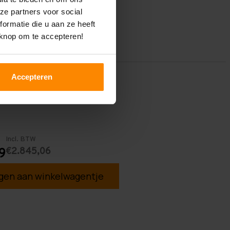
ze partners voor social
ormatie die u aan ze heeft
 knop om te accepteren!
Accepteren
Incl. BTW
€2.845,06
9
en aan winkelwagentje