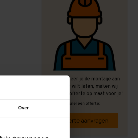
Ook wanneer je de montage aan
ons over wilt laten, maken wij
graag een offerte op maat voor je!
Vrijblijvend, snel een offerte!
Over
Offerte aanvragen
dia te bieden en om ons