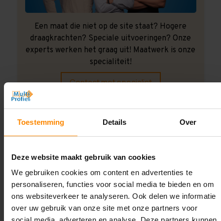
Een maat die niet op de site staat? Hogere
draagkrachten? Speciale uitvoeringen? Onze
experts werken het graag uit! Maatwerk is onze
specialiteit!
Contact met specialist
Toestemming
Details
Over
Montage uitbesteden?
Laat ons het doen!
Deze website maakt gebruik van cookies
We gebruiken cookies om content en advertenties te
personaliseren, functies voor social media te bieden en om
ons websiteverkeer te analyseren. Ook delen we informatie
over uw gebruik van onze site met onze partners voor
social media, adverteren en analyse. Deze partners kunnen