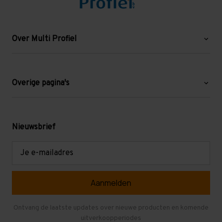
Over Multi Profiel
Over ons
Blog
Overige pagina's
Werken bij Multi Profiel
Gebruikte stellingen
Levering en afhalen
Mezzanine
Nieuwsbrief
Retouren en garantie
Verdiepingsvloeren
E-
mailadres
Referenties
Selfstorage
Veelgestelde vragen
Entresolvloer
Herroepen en Annuleren
Gebruikte entresolvloeren
Ontvang de laatste updates over nieuwe producten en komende
uitverkoopperiodes