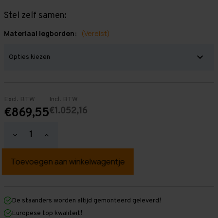
Stel zelf samen:
Materiaal legborden:
(Vereist)
Excl. BTW
Incl. BTW
€1.052,16
€869,55
Hoeveelheid
Hoeveelheid
verlagen
verhogen
van
van
Grootvakstelling
Grootvakstelling
3.000
3.000
mm
mm
x
x
14.100
14.100
mm
mm
De staanders worden altijd gemonteerd geleverd!
x
x
Europese top kwaliteit!
400
400