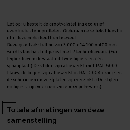
mm
mm
(HxLxD)
(HxLxD)
-
-
2
2
niveaus
niveaus
Let op: u bestelt de grootvakstelling exclusief
eventuele steunprofielen. Onderaan deze tekst leest u
of u deze nodig heeft en hoeveel.
Deze grootvakstelling van 3.000 x 14.100 x 400 mm
wordt standaard uitgerust met 2 legbordniveaus (Een
legbordniveau bestaat uit twee liggers en één
spaanplaat.) De stijlen zijn afgewerkt met RAL 5003
blauw, de liggers zijn afgewerkt in RAL 2004 oranje en
de schoringen en voetplaten zijn verzinkt. (De stijlen
en liggers zijn voorzien van epoxy polyester.)
Totale afmetingen van deze
samenstelling