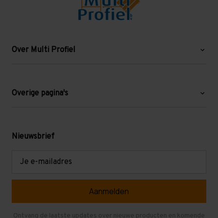
Over Multi Profiel
Over ons
Blog
Overige pagina's
Werken bij Multi Profiel
Gebruikte stellingen
Levering en afhalen
Mezzanine
Nieuwsbrief
Retouren en garantie
Verdiepingsvloeren
E-
mailadres
Referenties
Selfstorage
Veelgestelde vragen
Entresolvloer
Herroepen en Annuleren
Gebruikte entresolvloeren
Ontvang de laatste updates over nieuwe producten en komende