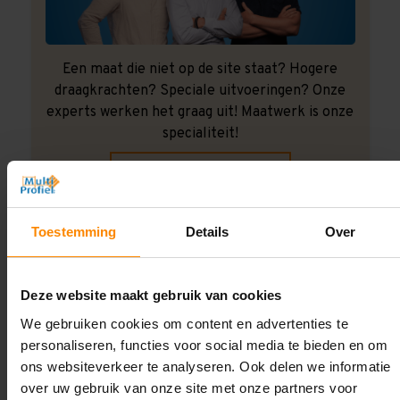
Een maat die niet op de site staat? Hogere
draagkrachten? Speciale uitvoeringen? Onze
experts werken het graag uit! Maatwerk is onze
specialiteit!
Contact met specialist
Toestemming
Details
Over
Montage uitbesteden?
Laat ons het doen!
Deze website maakt gebruik van cookies
We gebruiken cookies om content en advertenties te
personaliseren, functies voor social media te bieden en om
ons websiteverkeer te analyseren. Ook delen we informatie
over uw gebruik van onze site met onze partners voor