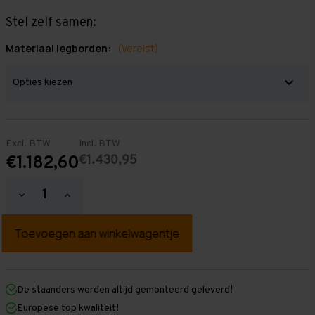
Stel zelf samen:
Materiaal legborden:
(Vereist)
Excl. BTW
Incl. BTW
€1.430,95
€1.182,60
Hoeveelheid
Hoeveelheid
verlagen
verhogen
van
van
Grootvakstelling
Grootvakstelling
3.000
3.000
mm
mm
x
x
14.800
14.800
mm
mm
De staanders worden altijd gemonteerd geleverd!
x
x
Europese top kwaliteit!
400
400