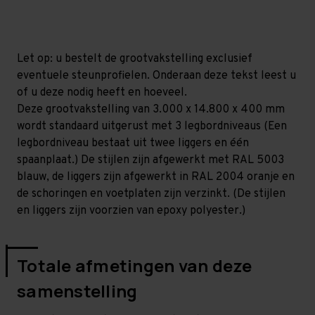
mm
mm
(HxLxD)
(HxLxD)
-
-
3
3
niveaus
niveaus
Let op: u bestelt de grootvakstelling exclusief
eventuele steunprofielen. Onderaan deze tekst leest u
of u deze nodig heeft en hoeveel.
Deze grootvakstelling van 3.000 x 14.800 x 400 mm
wordt standaard uitgerust met 3 legbordniveaus (Een
legbordniveau bestaat uit twee liggers en één
spaanplaat.) De stijlen zijn afgewerkt met RAL 5003
blauw, de liggers zijn afgewerkt in RAL 2004 oranje en
de schoringen en voetplaten zijn verzinkt. (De stijlen
en liggers zijn voorzien van epoxy polyester.)
Totale afmetingen van deze
samenstelling