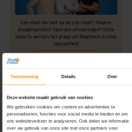
Een maat die niet op de site staat? Hogere
draagkrachten? Speciale uitvoeringen? Onze
experts werken het graag uit! Maatwerk is onze
specialiteit!
Contact met specialist
Toestemming
Details
Over
Montage uitbesteden?
Laat ons het doen!
Deze website maakt gebruik van cookies
We gebruiken cookies om content en advertenties te
personaliseren, functies voor social media te bieden en om
ons websiteverkeer te analyseren. Ook delen we informatie
over uw gebruik van onze site met onze partners voor