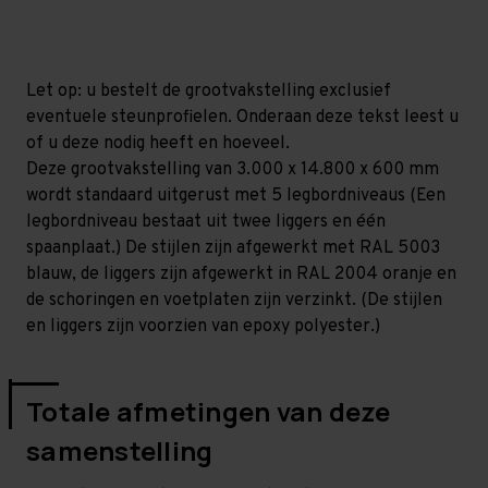
mm
mm
(HxLxD)
(HxLxD)
-
-
5
5
niveaus
niveaus
Let op: u bestelt de grootvakstelling exclusief
eventuele steunprofielen. Onderaan deze tekst leest u
of u deze nodig heeft en hoeveel.
Deze grootvakstelling van 3.000 x 14.800 x 600 mm
wordt standaard uitgerust met 5 legbordniveaus (Een
legbordniveau bestaat uit twee liggers en één
spaanplaat.) De stijlen zijn afgewerkt met RAL 5003
blauw, de liggers zijn afgewerkt in RAL 2004 oranje en
de schoringen en voetplaten zijn verzinkt. (De stijlen
en liggers zijn voorzien van epoxy polyester.)
Totale afmetingen van deze
samenstelling