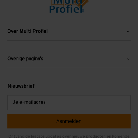
Over Multi Profiel
Over ons
Blog
Overige pagina's
Werken bij Multi Profiel
Gebruikte stellingen
Levering en afhalen
Mezzanine
Nieuwsbrief
Retouren en garantie
Verdiepingsvloeren
E-
mailadres
Referenties
Selfstorage
Veelgestelde vragen
Entresolvloer
Herroepen en Annuleren
Gebruikte entresolvloeren
Ontvang de laatste updates over nieuwe producten en komende