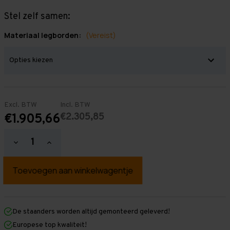
Stel zelf samen:
Materiaal legborden:
(Vereist)
Excl. BTW
Incl. BTW
€2.305,85
€1.905,66
Hoeveelheid
Hoeveelheid
verlagen
verhogen
van
van
Grootvakstelling
Grootvakstelling
3.000
3.000
mm
mm
x
x
14.800
14.800
mm
mm
De staanders worden altijd gemonteerd geleverd!
x
x
Europese top kwaliteit!
600
600