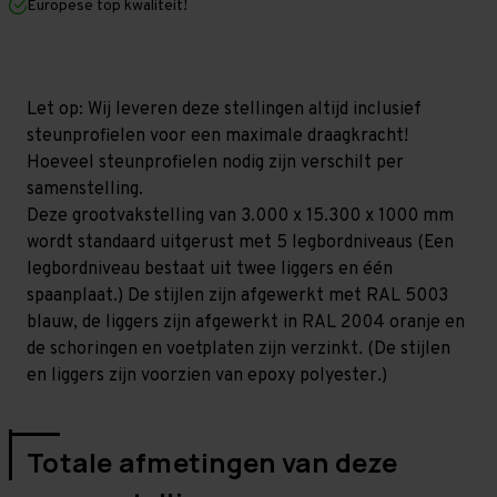
Europese top kwaliteit!
1.000
1.000
mm
mm
(HxLxD)
(HxLxD)
-
-
5
5
niveaus
niveaus
Let op: Wij leveren deze stellingen altijd inclusief
GALVA
GALVA
steunprofielen voor een maximale draagkracht!
Hoeveel steunprofielen nodig zijn verschilt per
samenstelling.
Deze grootvakstelling van 3.000 x 15.300 x 1000 mm
wordt standaard uitgerust met 5 legbordniveaus (Een
legbordniveau bestaat uit twee liggers en één
spaanplaat.) De stijlen zijn afgewerkt met RAL 5003
blauw, de liggers zijn afgewerkt in RAL 2004 oranje en
de schoringen en voetplaten zijn verzinkt. (De stijlen
en liggers zijn voorzien van epoxy polyester.)
Totale afmetingen van deze