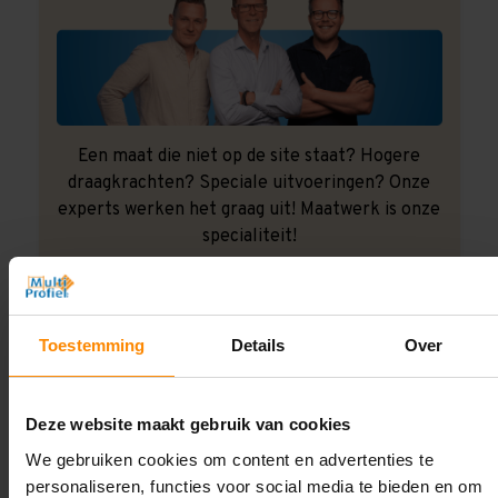
Een maat die niet op de site staat? Hogere
draagkrachten? Speciale uitvoeringen? Onze
experts werken het graag uit! Maatwerk is onze
specialiteit!
Contact met specialist
Toestemming
Details
Over
Montage uitbesteden?
Laat ons het doen!
Deze website maakt gebruik van cookies
We gebruiken cookies om content en advertenties te
personaliseren, functies voor social media te bieden en om