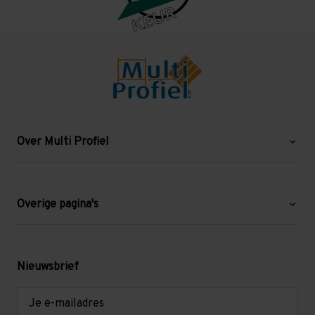
Over Multi Profiel
Over ons
Blog
Overige pagina's
Werken bij Multi Profiel
Gebruikte stellingen
Levering en afhalen
Mezzanine
Nieuwsbrief
Retouren en garantie
Verdiepingsvloeren
E-
mailadres