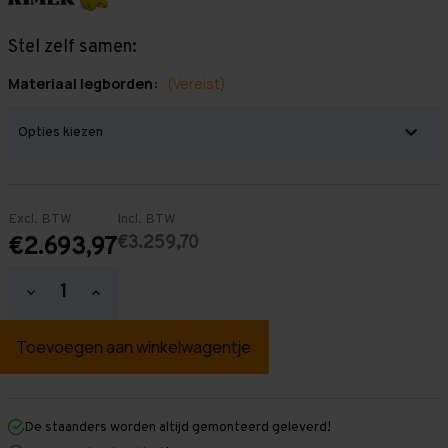
Stel zelf samen:
Materiaal legborden:
(Vereist)
Excl. BTW
Incl. BTW
€3.259,70
€2.693,97
Hoeveelheid
Hoeveelheid
verlagen
verhogen
van
van
Grootvakstelling
Grootvakstelling
3.000
3.000
mm
mm
x
x
15.300
15.300
mm
mm
De staanders worden altijd gemonteerd geleverd!
x
x