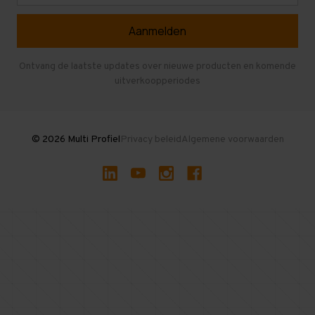
Referenties
Selfstorage
Veelgestelde vragen
Entresolvloer
Herroepen en Annuleren
Gebruikte entresolvloeren
Ontvang de laatste updates over nieuwe producten en komende
uitverkoopperiodes
Stellingen kopen
© 2026 Multi Profiel
Privacy beleid
Algemene voorwaarden