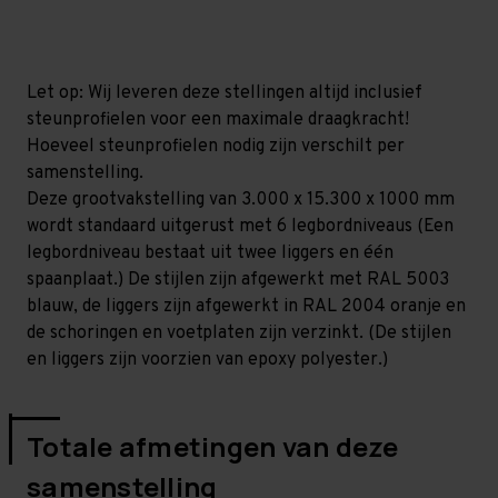
mm
mm
(HxLxD)
(HxLxD)
-
-
6
6
niveaus
niveaus
Let op: Wij leveren deze stellingen altijd inclusief
steunprofielen voor een maximale draagkracht!
Hoeveel steunprofielen nodig zijn verschilt per
samenstelling.
Deze grootvakstelling van 3.000 x 15.300 x 1000 mm
wordt standaard uitgerust met 6 legbordniveaus (Een
legbordniveau bestaat uit twee liggers en één
spaanplaat.) De stijlen zijn afgewerkt met RAL 5003
blauw, de liggers zijn afgewerkt in RAL 2004 oranje en
de schoringen en voetplaten zijn verzinkt. (De stijlen
en liggers zijn voorzien van epoxy polyester.)
Totale afmetingen van deze
samenstelling