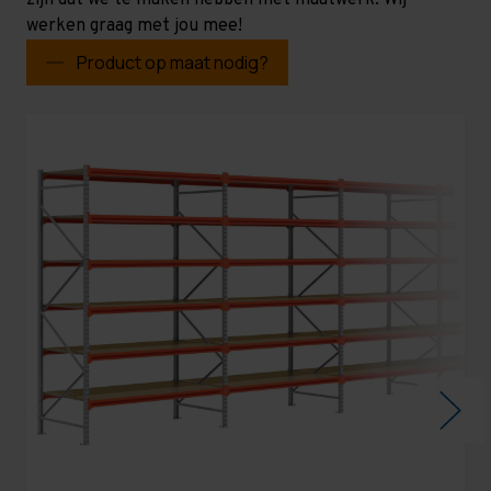
zijn dat we te maken hebben met maatwerk. Wij
werken graag met jou mee!
Product op maat nodig?