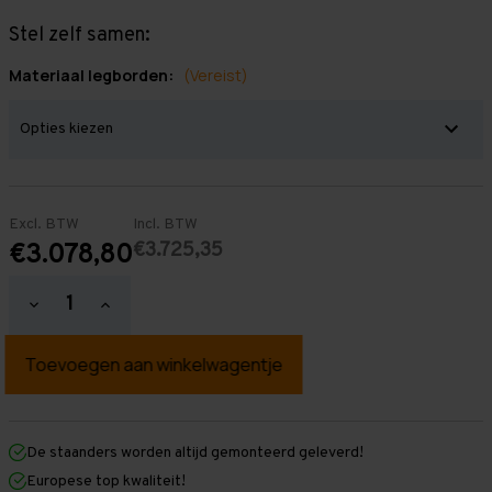
Stel zelf samen:
Materiaal legborden:
(Vereist)
Excl. BTW
Incl. BTW
€3.725,35
€3.078,80
Hoeveelheid
Hoeveelheid
verlagen
verhogen
van
van
Grootvakstelling
Grootvakstelling
3.000
3.000
mm
mm
x
x
15.300
15.300
mm
mm
De staanders worden altijd gemonteerd geleverd!
x
x
Europese top kwaliteit!
1.000
1.000