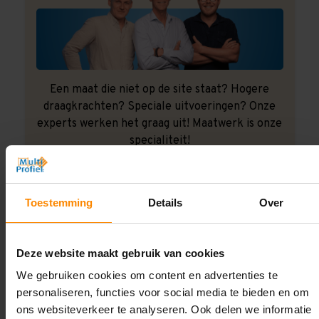
Een maat die niet op de site staat? Hogere
draagkrachten? Speciale uitvoeringen? Onze
experts werken het graag uit! Maatwerk is onze
specialiteit!
Contact met specialist
Toestemming
Details
Over
Montage uitbesteden?
Deze website maakt gebruik van cookies
Laat ons het doen!
We gebruiken cookies om content en advertenties te
personaliseren, functies voor social media te bieden en om
ons websiteverkeer te analyseren. Ook delen we informatie