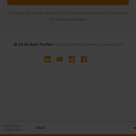
Herroepen en Annuleren
Gebruikte entresolvloeren
Ontvang de laatste updates over nieuwe producten en komende
uitverkoopperiodes
Stellingen kopen
© 2026 Multi Profiel
Privacy beleid
Algemene voorwaarden
Materiaal
legborden: