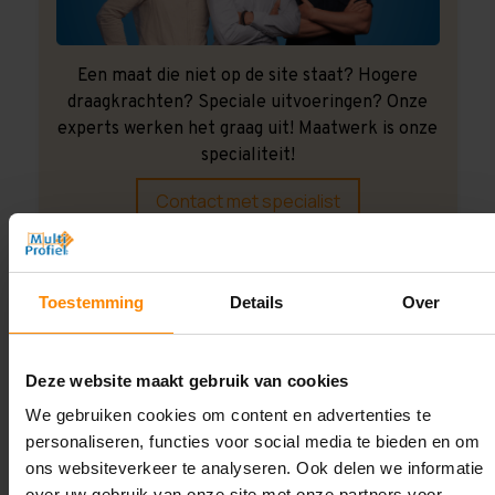
Een maat die niet op de site staat? Hogere
draagkrachten? Speciale uitvoeringen? Onze
experts werken het graag uit! Maatwerk is onze
specialiteit!
Contact met specialist
Montage uitbesteden?
Toestemming
Details
Over
Laat ons het doen!
Deze website maakt gebruik van cookies
We gebruiken cookies om content en advertenties te
personaliseren, functies voor social media te bieden en om
ons websiteverkeer te analyseren. Ook delen we informatie
over uw gebruik van onze site met onze partners voor