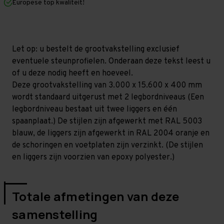
Europese top kwaliteit!
400
400
mm
mm
(HxLxD)
(HxLxD)
-
-
2
2
niveaus
niveaus
Let op: u bestelt de grootvakstelling exclusief
GALVA
GALVA
eventuele steunprofielen. Onderaan deze tekst leest u
of u deze nodig heeft en hoeveel.
Deze grootvakstelling van 3.000 x 15.600 x 400 mm
wordt standaard uitgerust met 2 legbordniveaus (Een
legbordniveau bestaat uit twee liggers en één
spaanplaat.) De stijlen zijn afgewerkt met RAL 5003
blauw, de liggers zijn afgewerkt in RAL 2004 oranje en
de schoringen en voetplaten zijn verzinkt. (De stijlen
en liggers zijn voorzien van epoxy polyester.)
Totale afmetingen van deze
samenstelling