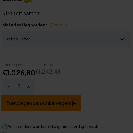
Stel zelf samen:
Materiaal legborden:
(Vereist)
Excl. BTW
Incl. BTW
€1.242,43
€1.026,80
Hoeveelheid
Hoeveelheid
verlagen
verhogen
van
van
Grootvakstelling
Grootvakstelling
3.000
3.000
mm
mm
x
x
15.600
15.600
mm
mm
De staanders worden altijd gemonteerd geleverd!
x
x