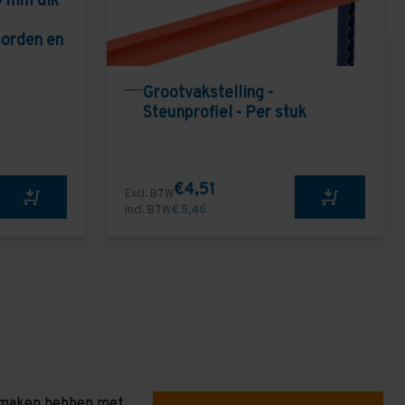
9 mm dik
borden en
Grootvakstelling -
Steunprofiel - Per stuk
€4,51
Excl. BTW
Incl. BTW
€ 5,46
te maken hebben met