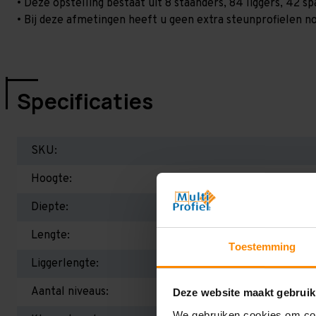
• Deze opstelling bestaat uit 8 staanders, 84 liggers, 42 
• Bij deze afmetingen heeft u geen extra steunprofielen no
Specificaties
SKU:
Hoogte:
Diepte:
Lengte:
Toestemming
Liggerlengte:
Aantal niveaus:
Deze website maakt gebruik
We gebruiken cookies om cont