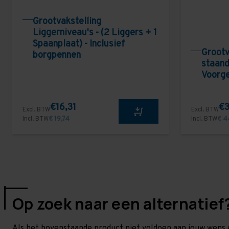
Grootvakstelling
Liggerniveau's - (2 Liggers + 1
Spaanplaat) - Inclusief
Grootv
borgpennen
staand
Voorg
€16,31
€3
Excl. BTW
Excl. BTW
Incl. BTW
€ 19,74
Incl. BTW
€ 4
Op zoek naar een alternatief
Als het bovenstaande product niet voldoen aan jouw wens 