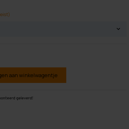
eist)
g
monteerd geleverd!