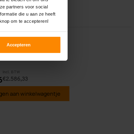
ze partners voor social
ormatie die u aan ze heeft
 knop om te accepteren!
Accepteren
Incl. BTW
€2.586,33
6
en aan winkelwagentje