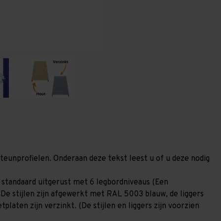
(HxLxD)
(HxLxD)
-
-
6
6
niveaus
niveaus
steunprofielen. Onderaan deze tekst leest u of u deze nodig
 standaard uitgerust met 6 legbordniveaus (Een
 De stijlen zijn afgewerkt met RAL 5003 blauw, de liggers
laten zijn verzinkt. (De stijlen en liggers zijn voorzien