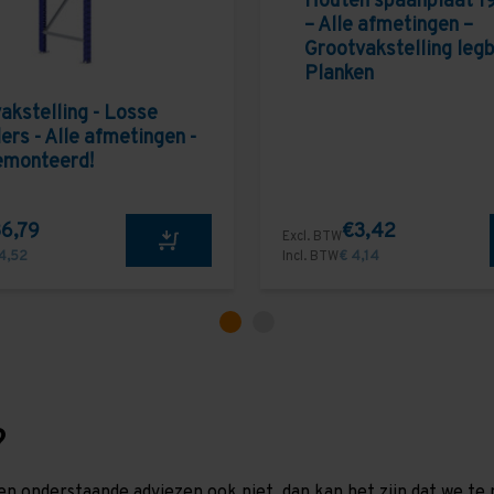
Houten spaanplaat 1
– Alle afmetingen –
Grootvakstelling leg
Planken
akstelling - Losse
ers - Alle afmetingen -
emonteerd!
6,79
€3,42
Excl. BTW
4,52
Incl. BTW
€ 4,14
?
en onderstaande adviezen ook niet, dan kan het zijn dat we 