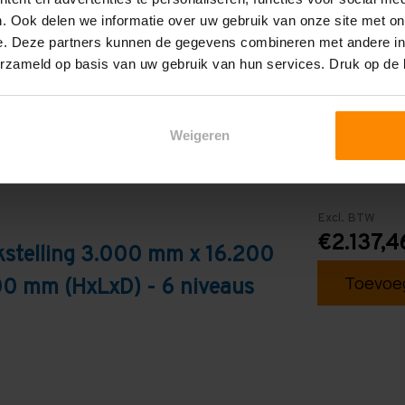
Blauw
. Ook delen we informatie over uw gebruik van onze site met on
e. Deze partners kunnen de gegevens combineren met andere inf
erzameld op basis van uw gebruik van hun services. Druk op de
Weigeren
Excl. BTW
€2.137,4
kstelling 3.000 mm x 16.200
Toevoeg
0 mm (HxLxD) - 6 niveaus