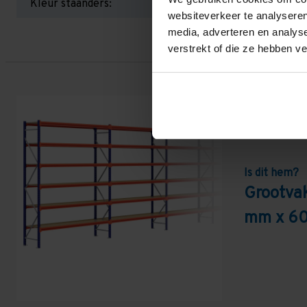
Kleur staanders:
websiteverkeer te analyseren
media, adverteren en analys
verstrekt of die ze hebben v
Is dit hem?
Grootva
mm x 60