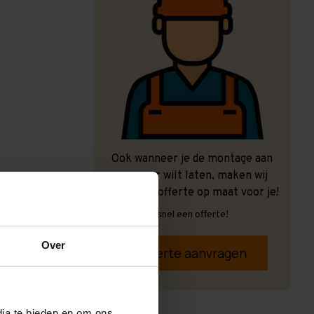
Ook wanneer je de montage aan
ons over wilt laten, maken wij
graag een offerte op maat voor je!
Vrijblijvend, snel een offerte!
Over
Offerte aanvragen
dia te bieden en om ons