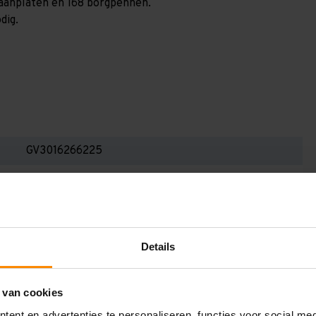
spaanplaten en 168 borgpennen.
dig.
GV3016266225
3.000 mm
600 mm
16.200 mm
Details
2.250 mm
6
 van cookies
ent en advertenties te personaliseren, functies voor social me