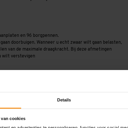
spaanplaten en 96 borgpennen.
) gaan doorbuigen. Wanneer u echt zwaar wilt gaan belasten,
alen van de maximale draagkracht. Bij deze afmetingen
u wilt verstevigen
Details
GV30166104270
 van cookies
3.000 mm
ent en advertenties te personaliseren, functies voor social me