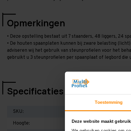
Opmerkingen
• Deze opstelling bestaat uit 7 staanders, 48 liggers, 24 
• De houten spaanplaten kunnen bij zware belasting (licht
adviseren wij het gebruik van steunprofielen voor het beh
gebruikt u 3 steunprofielen per spaanplaat of legbord die 
Specificaties
Toestemming
SKU:
Deze website maakt gebruik
Hoogte:
We gebruiken cookies om cont