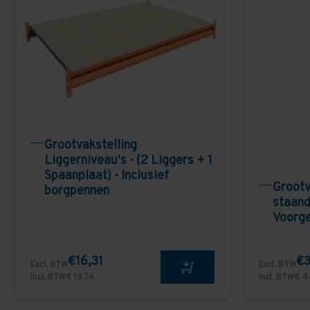
Grootvakstelling
Liggerniveau's - (2 Liggers + 1
Spaanplaat) - Inclusief
Grootv
borgpennen
staand
Voorg
€16,31
€3
Excl. BTW
Excl. BTW
Incl. BTW
€ 19,74
Incl. BTW
€ 4