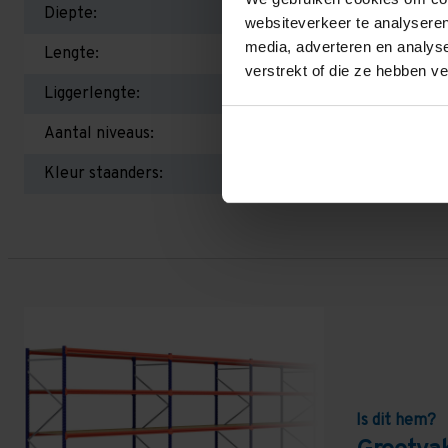
Diepte:
websiteverkeer te analyseren
media, adverteren en analys
Lengte:
verstrekt of die ze hebben v
Liggerlengte:
Aantal niveaus:
Kleur staanders:
Is dit hem?