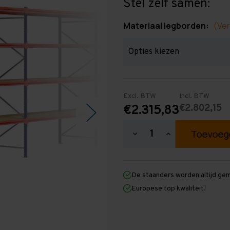
Stel zelf samen:
Materiaal legborden:
(Ver
Excl. BTW
Incl. BTW
€2.802,15
€2.315,83
Hoeveelheid
Hoeveelheid
verlagen
verhogen
van
van
Grootvakstelling
Grootvakstellin
3.000
3.000
De staanders worden altijd ge
mm
mm
x
x
Europese top kwaliteit!
16.600
16.600
mm
mm
x
x
1.000
1.000
mm
mm