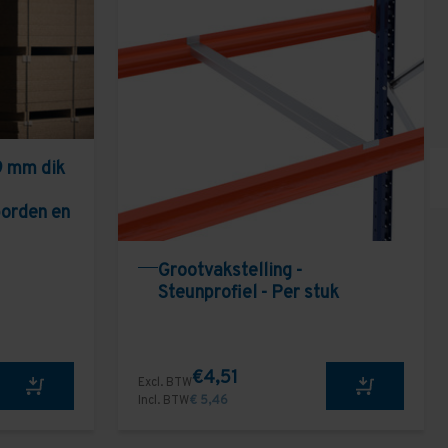
9 mm dik
borden en
Grootvakstelling -
Steunprofiel - Per stuk
€4,51
Excl. BTW
Incl. BTW
€ 5,46