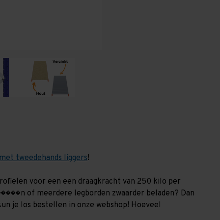
(HxLxD)
(HxLxD)
-
-
4
4
niveaus
niveaus
met tweedehands liggers
!
nprofielen voor een een draagkracht van 250 kilo per
��n of meerdere legborden zwaarder beladen? Dan
kun je los bestellen in onze webshop! Hoeveel