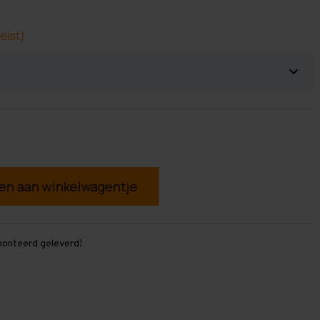
eist)
g
monteerd geleverd!