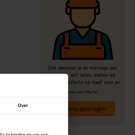
Ook wanneer je de montage aan
ons over wilt laten, maken wij
graag een offerte op maat voor je!
Vrijblijvend, snel een offerte!
Over
Offerte aanvragen
dia te bieden en om ons