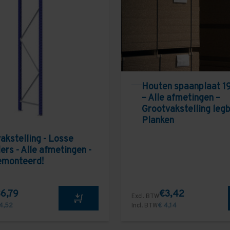
Houten spaanplaat 1
– Alle afmetingen –
Grootvakstelling leg
Planken
akstelling - Losse
ers - Alle afmetingen -
emonteerd!
6,79
€3,42
Excl. BTW
4,52
Incl. BTW
€ 4,14