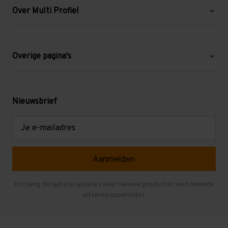
Over Multi Profiel
Over ons
Blog
Overige pagina's
Werken bij Multi Profiel
Gebruikte stellingen
Levering en afhalen
Mezzanine
Nieuwsbrief
Retouren en garantie
Verdiepingsvloeren
E-
mailadres
Referenties
Selfstorage
Veelgestelde vragen
Entresolvloer
Herroepen en Annuleren
Gebruikte entresolvloeren
Ontvang de laatste updates over nieuwe producten en komende
uitverkoopperiodes
Stellingen kopen