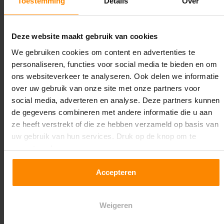
Toestemming
Details
Over
draagkrachten? Speciale uitvoeringen? Onze
experts werken het graag uit! Maatwerk is onze
specialiteit!
Deze website maakt gebruik van cookies
We gebruiken cookies om content en advertenties te
Contact met specialist
personaliseren, functies voor social media te bieden en om
ons websiteverkeer te analyseren. Ook delen we informatie
over uw gebruik van onze site met onze partners voor
Montage uitbesteden?
social media, adverteren en analyse. Deze partners kunnen
de gegevens combineren met andere informatie die u aan
Laat ons het doen!
ze heeft verstrekt of die ze hebben verzameld op basis van
uw gebruik van hun services. Druk op de knop om te
accepteren!
Accepteren
Weigeren