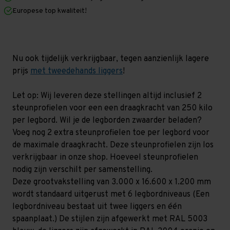
x
x
Europese top kwaliteit!
1.200
1.200
mm
mm
(HxLxD)
(HxLxD)
-
-
6
6
niveaus
niveaus
Nu ook tijdelijk verkrijgbaar, tegen aanzienlijk lagere
prijs
met tweedehands liggers
!
Let op: Wij leveren deze stellingen altijd inclusief 2
steunprofielen voor een een draagkracht van 250 kilo
per legbord. Wil je de legborden zwaarder beladen?
Voeg nog 2 extra steunprofielen toe per legbord voor
de maximale draagkracht. Deze steunprofielen zijn los
verkrijgbaar in onze shop. Hoeveel steunprofielen
nodig zijn verschilt per samenstelling.
Deze grootvakstelling van 3.000 x 16.600 x 1.200 mm
wordt standaard uitgerust met 6 legbordniveaus (Een
legbordniveau bestaat uit twee liggers en één
spaanplaat.) De stijlen zijn afgewerkt met RAL 5003