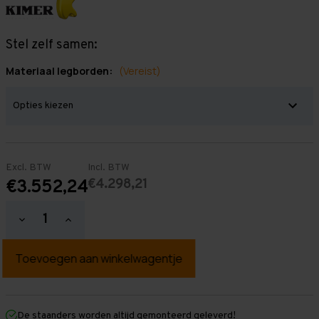
Stel zelf samen:
Materiaal legborden:
(Vereist)
Excl. BTW
Incl. BTW
€4.298,21
€3.552,24
Hoeveelheid
Hoeveelheid
verlagen
verhogen
van
van
Grootvakstelling
Grootvakstelling
3.000
3.000
mm
mm
x
x
16.600
16.600
mm
mm
De staanders worden altijd gemonteerd geleverd!