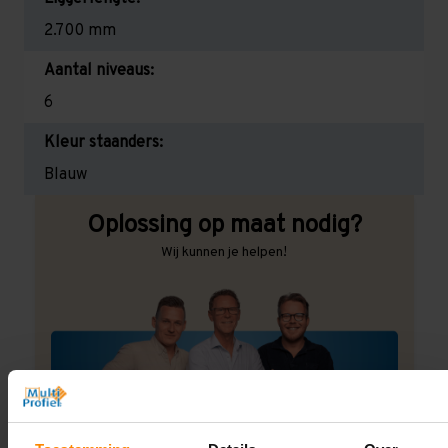
2.700 mm
Aantal niveaus:
6
Kleur staanders:
Blauw
Oplossing op maat nodig?
Wij kunnen je helpen!
Een maat die niet op de site staat? Hogere