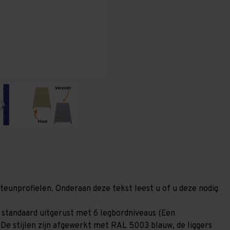
x
x
400
400
mm
mm
(HxLxD)
(HxLxD)
-
-
6
6
niveaus
niveaus
(Liggers
(Liggers
2.400
2.400
mm)
mm)
steunprofielen. Onderaan deze tekst leest u of u deze nodig
 standaard uitgerust met 6 legbordniveaus (Een
 De stijlen zijn afgewerkt met RAL 5003 blauw, de liggers