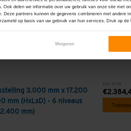
6
. Ook delen we informatie over uw gebruik van onze site met on
e. Deze partners kunnen de gegevens combineren met andere inf
Blauw
erzameld op basis van uw gebruik van hun services. Druk op de
Weigeren
Excl. BTW
stelling 3.000 mm x 17.200
€2.384,
0 mm (HxLxD) - 6 niveaus
Toevoeg
s 2.400 mm)