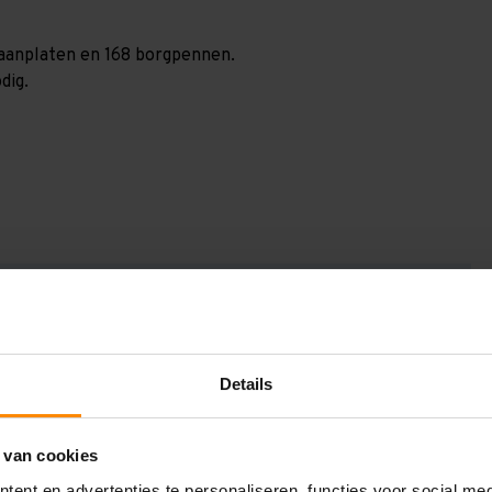
spaanplaten en 168 borgpennen.
dig.
GV3017246240
3.000 mm
400 mm
Details
17.200 mm
 van cookies
2.400 mm
ent en advertenties te personaliseren, functies voor social me