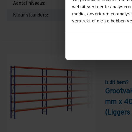
Aantal niveaus:
websiteverkeer te analyseren
media, adverteren en analys
Kleur staanders:
verstrekt of die ze hebben v
Is dit hem?
Grootvak
mm x 40
(Ligger