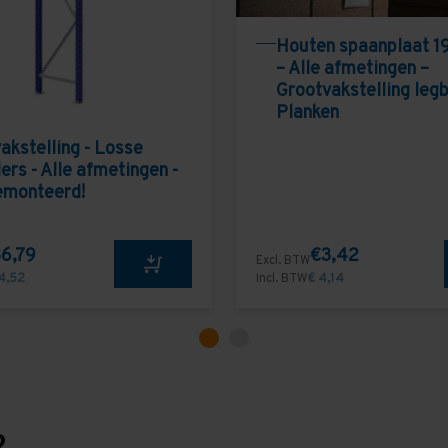
Houten spaanplaat 1
– Alle afmetingen –
Grootvakstelling leg
Planken
akstelling - Losse
ers - Alle afmetingen -
emonteerd!
6,79
€3,42
Excl. BTW
4,52
Incl. BTW
€ 4,14
?