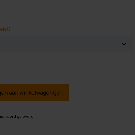
eist)
g
monteerd geleverd!