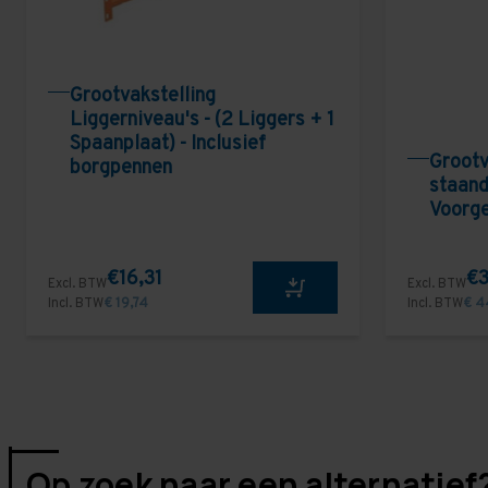
Grootvakstelling
Liggerniveau's - (2 Liggers + 1
Spaanplaat) - Inclusief
Grootv
borgpennen
staand
Voorg
€16,31
€3
Excl. BTW
Excl. BTW
Incl. BTW
€ 19,74
Incl. BTW
€ 4
Op zoek naar een alternatief