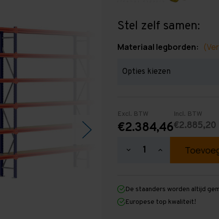
Stel zelf samen:
Materiaal legborden:
(Ver
Excl. BTW
Incl. BTW
€2.885,20
€2.384,46
Hoeveelheid
Hoeveelheid
verlagen
verhogen
van
van
Grootvakstelling
Grootvakstellin
3.000
3.000
De staanders worden altijd ge
mm
mm
x
x
Europese top kwaliteit!
17.200
17.200
mm
mm