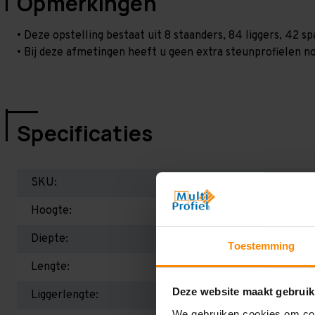
Opmerkingen
• Deze opstelling bestaat uit 8 staanders, 84 liggers, 42 
• Bij deze afmetingen heeft u geen extra steunprofielen no
Specificaties
SKU:
Hoogte:
Diepte:
Toestemming
Lengte:
Deze website maakt gebruik
Liggerlengte:
We gebruiken cookies om cont