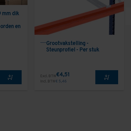
9 mm dik
borden en
Grootvakstelling -
Steunprofiel - Per stuk
€4,51
Excl. BTW
Incl. BTW
€ 5,46