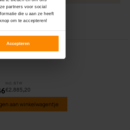
ze partners voor social
ormatie die u aan ze heeft
 knop om te accepteren!
Accepteren
Incl. BTW
€2.885,20
46
en aan winkelwagentje