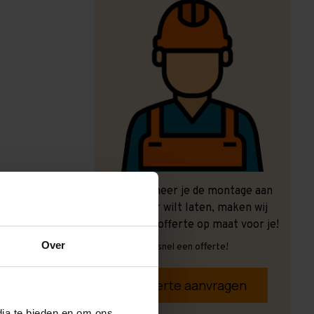
Ook wanneer je de montage aan
ons over wilt laten, maken wij
graag een offerte op maat voor je!
Over
Vrijblijvend, snel een offerte!
Offerte aanvragen
dia te bieden en om ons