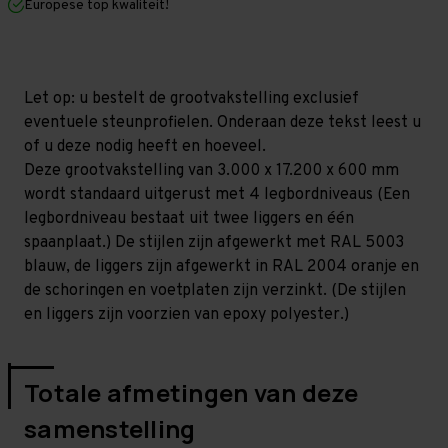
Europese top kwaliteit!
600
600
mm
mm
(HxLxD)
(HxLxD)
-
-
4
4
niveaus
niveaus
Let op: u bestelt de grootvakstelling exclusief
GALVA
GALVA
eventuele steunprofielen. Onderaan deze tekst leest u
of u deze nodig heeft en hoeveel.
Deze grootvakstelling van 3.000 x 17.200 x 600 mm
wordt standaard uitgerust met 4 legbordniveaus (Een
legbordniveau bestaat uit twee liggers en één
spaanplaat.) De stijlen zijn afgewerkt met RAL 5003
blauw, de liggers zijn afgewerkt in RAL 2004 oranje en
de schoringen en voetplaten zijn verzinkt. (De stijlen
en liggers zijn voorzien van epoxy polyester.)
Totale afmetingen van deze
samenstelling