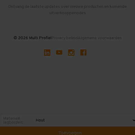
Herroepen en Annuleren
Gebruikte entresolvloeren
Ontvang de laatste updates over nieuwe producten en komende
uitverkoopperiodes
Stellingen kopen
© 2026 Multi Profiel
Privacy beleid
Algemene voorwaarden
Materiaal
legborden:
Toevoegen