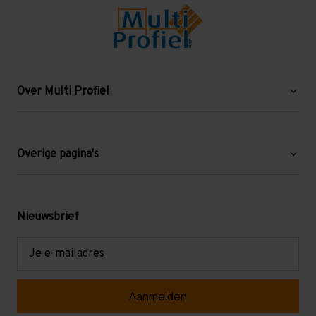
Over Multi Profiel
Over ons
Blog
Overige pagina's
Werken bij Multi Profiel
Gebruikte stellingen
Levering en afhalen
Mezzanine
Nieuwsbrief
Retouren en garantie
Verdiepingsvloeren
E-
mailadres
Referenties
Selfstorage
Veelgestelde vragen
Entresolvloer