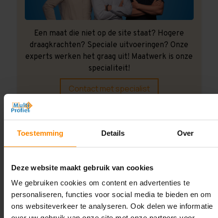
Een maat die niet op de site staat? Hogere
draagkrachten? Speciale uitvoeringen? Onze
experts werken het graag uit! Maatwerk is onze
specialiteit!
Contact met specialist
Montage uitbesteden?
Toestemming
Details
Over
Laat ons het doen!
Deze website maakt gebruik van cookies
We gebruiken cookies om content en advertenties te
personaliseren, functies voor social media te bieden en om
ons websiteverkeer te analyseren. Ook delen we informatie
over uw gebruik van onze site met onze partners voor