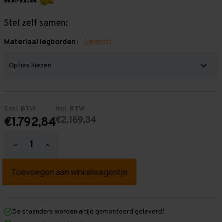
Stel zelf samen:
Materiaal legborden:
(Vereist)
Excl. BTW
Incl. BTW
€2.169,34
€1.792,84
Hoeveelheid
Hoeveelheid
verlagen
verhogen
van
van
Grootvakstelling
Grootvakstelling
3.000
3.000
mm
mm
x
x
17.200
17.200
mm
mm
De staanders worden altijd gemonteerd geleverd!
x
x