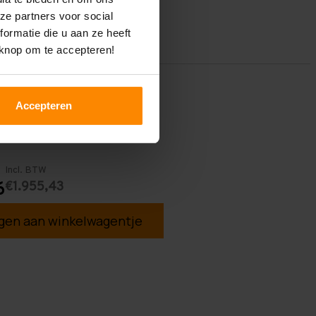
ze partners voor social
ormatie die u aan ze heeft
 knop om te accepteren!
Accepteren
Incl. BTW
€1.955,43
6
en aan winkelwagentje