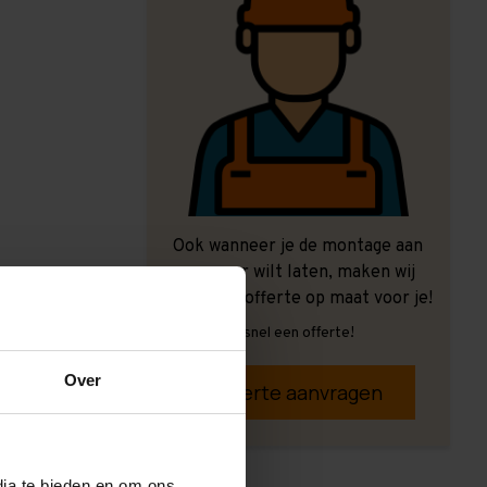
Ook wanneer je de montage aan
ons over wilt laten, maken wij
graag een offerte op maat voor je!
Vrijblijvend, snel een offerte!
Over
Offerte aanvragen
dia te bieden en om ons