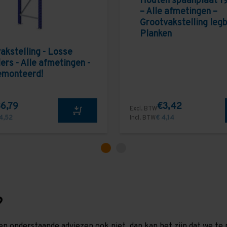
Houten spaanplaat 1
– Alle afmetingen –
Grootvakstelling leg
Planken
akstelling - Losse
ers - Alle afmetingen -
emonteerd!
6,79
€3,42
Excl. BTW
4,52
Incl. BTW
€ 4,14
?
en onderstaande adviezen ook niet, dan kan het zijn dat we 