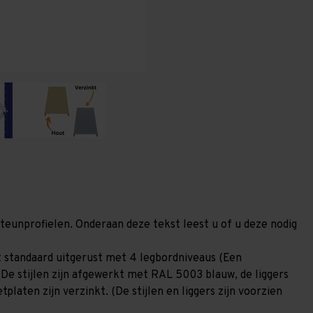
(HxLxD)
(HxLxD)
-
-
4
4
niveaus
niveaus
steunprofielen. Onderaan deze tekst leest u of u deze nodig
 standaard uitgerust met 4 legbordniveaus (Een
 De stijlen zijn afgewerkt met RAL 5003 blauw, de liggers
laten zijn verzinkt. (De stijlen en liggers zijn voorzien