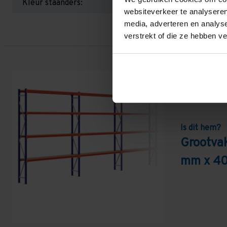
Kleur staanders:
websiteverkeer te analyseren
media, adverteren en analys
verstrekt of die ze hebben v
Is dit hem?
Grootva
mm x 40