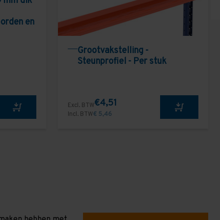
9 mm dik
borden en
Grootvakstelling -
Steunprofiel - Per stuk
€4,51
Excl. BTW
Incl. BTW
€ 5,46
te maken hebben met