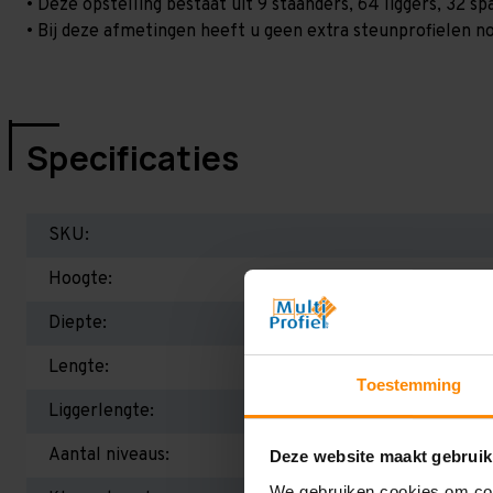
• Deze opstelling bestaat uit 9 staanders, 64 liggers, 32 
• Bij deze afmetingen heeft u geen extra steunprofielen no
Specificaties
SKU:
Hoogte:
Diepte:
Lengte:
Toestemming
Liggerlengte:
Aantal niveaus:
Deze website maakt gebruik
We gebruiken cookies om cont