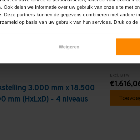
Blauw
. Ook delen we informatie over uw gebruik van onze site met on
e. Deze partners kunnen de gegevens combineren met andere inf
erzameld op basis van uw gebruik van hun services. Druk op de
Weigeren
Excl. BTW
€1.616,0
kstelling 3.000 mm x 18.500
Toevoeg
0 mm (HxLxD) - 4 niveaus