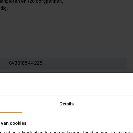
spaanplaten en 128 borgpennen.
dig.
GV3018544225
3.000 mm
400 mm
18.500 mm
Details
2.250 mm
4
 van cookies
ent en advertenties te personaliseren, functies voor social me