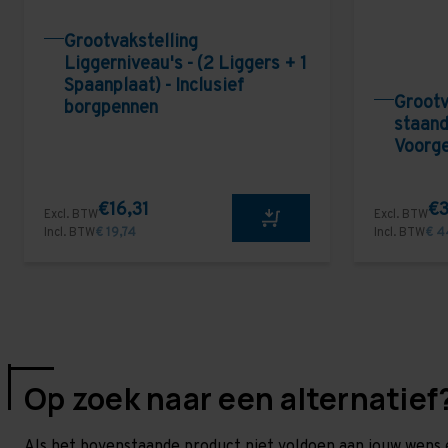
Grootvakstelling
Liggerniveau's - (2 Liggers + 1
Spaanplaat) - Inclusief
Grootv
borgpennen
staand
Voorg
€16,31
€3
Excl. BTW
Excl. BTW
Incl. BTW
€ 19,74
Incl. BTW
€ 4
Op zoek naar een alternatief
Als het bovenstaande product niet voldoen aan jouw wens 