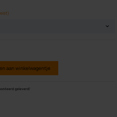
eist)
g
monteerd geleverd!