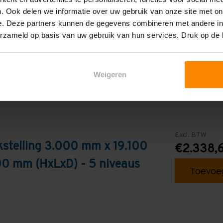
. Ook delen we informatie over uw gebruik van onze site met on
Galva
e. Deze partners kunnen de gegevens combineren met andere inf
erzameld op basis van uw gebruik van hun services. Druk op de
Weigeren
Excl. BTW
stelling 3.000 mm x 19.100
€2.338,
0 mm (HxLxD) - 5 niveaus
Toevoeg