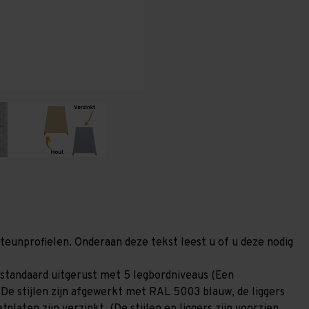
600
600
mm
mm
(HxLxD)
(HxLxD)
-
-
5
5
niveaus
niveaus
GALVA
GALVA
steunprofielen. Onderaan deze tekst leest u of u deze nodig
standaard uitgerust met 5 legbordniveaus (Een
 De stijlen zijn afgewerkt met RAL 5003 blauw, de liggers