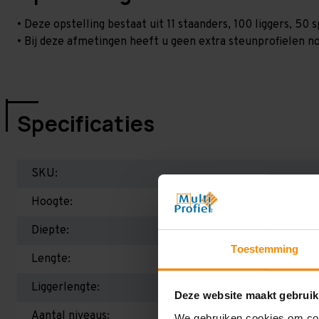
• Deze opstelling bestaat uit 11 staanders, 100 liggers, 5
• Bij deze afmetingen heeft u geen extra steunprofielen no
Specificaties
SKU:
Hoogte:
Diepte:
Toestemming
Lengte:
Liggerlengte:
Deze website maakt gebruik
Aantal niveaus:
We gebruiken cookies om cont