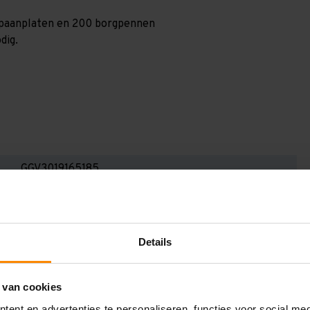
0 spaanplaten en 200 borgpennen
dig.
GGV3019165185
3.000 mm
600 mm
Details
19.100 mm
1.850 mm
 van cookies
5
ent en advertenties te personaliseren, functies voor social me