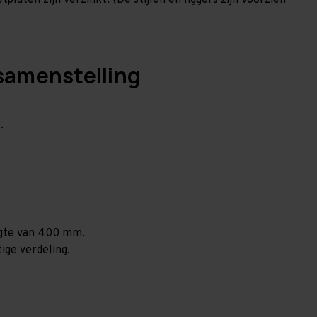
laten zijn verzinkt. (De stijlen en liggers zijn voorzien
samenstelling
.
ogte van 400 mm.
ige verdeling.