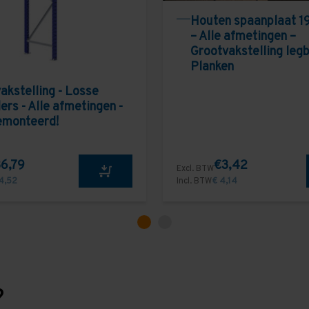
Houten spaanplaat 1
– Alle afmetingen –
Grootvakstelling leg
Planken
akstelling - Losse
ers - Alle afmetingen -
emonteerd!
6,79
€3,42
Excl. BTW
4,52
Incl. BTW
€ 4,14
?