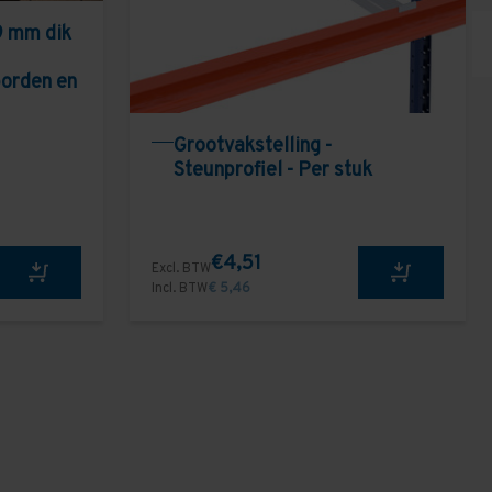
9 mm dik
borden en
Grootvakstelling -
Steunprofiel - Per stuk
€4,51
Excl. BTW
Incl. BTW
€ 5,46