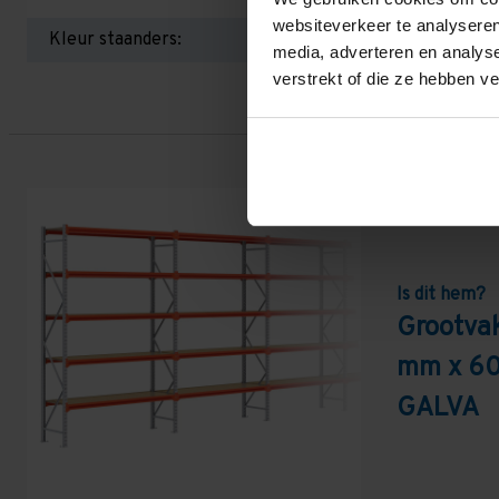
websiteverkeer te analyseren
Kleur staanders:
media, adverteren en analys
verstrekt of die ze hebben v
Is dit hem?
Grootvak
mm x 60
GALVA