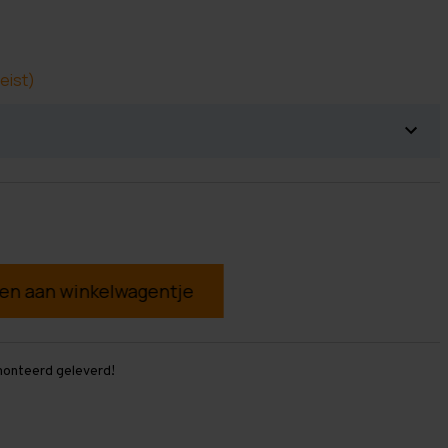
eist)
g
monteerd geleverd!