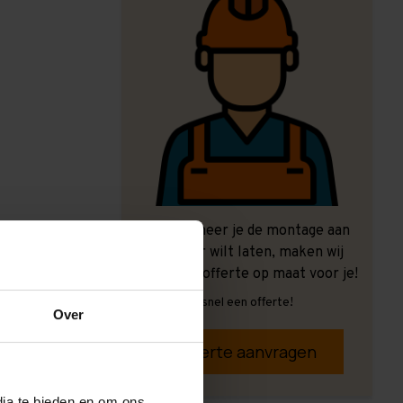
Ook wanneer je de montage aan
ons over wilt laten, maken wij
graag een offerte op maat voor je!
Vrijblijvend, snel een offerte!
Over
Offerte aanvragen
dia te bieden en om ons