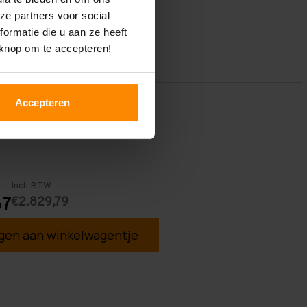
ze partners voor social
ormatie die u aan ze heeft
 knop om te accepteren!
Accepteren
Incl. BTW
€2.829,79
67
en aan winkelwagentje