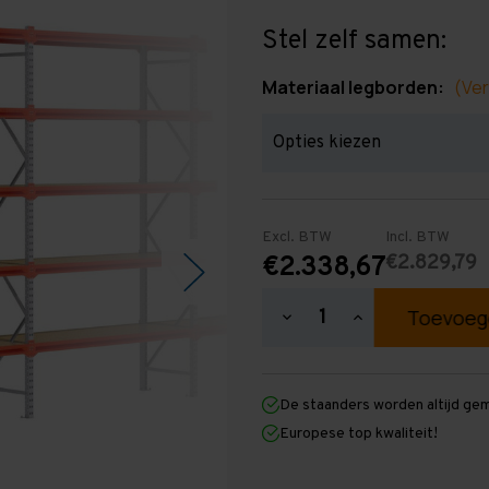
Stel zelf samen:
Materiaal legborden:
(Ver
Excl. BTW
Incl. BTW
€2.829,79
€2.338,67
Hoeveelheid
Hoeveelheid
verlagen
verhogen
van
van
Grootvakstelling
Grootvakstellin
3.000
3.000
De staanders worden altijd ge
mm
mm
x
x
Europese top kwaliteit!
19.100
19.100
mm
mm
x
x