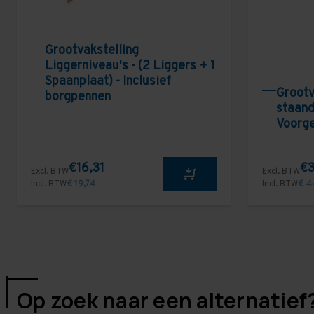
Grootvakstelling
Liggerniveau's - (2 Liggers + 1
Spaanplaat) - Inclusief
Grootv
borgpennen
staand
Voorg
€16,31
€3
Excl. BTW
Excl. BTW
Incl. BTW
€ 19,74
Incl. BTW
€ 4
Op zoek naar een alternatief