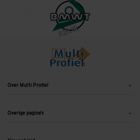
Over Multi Profiel
Over ons
Blog
Overige pagina's
Werken bij Multi Profiel
Gebruikte stellingen
Levering en afhalen