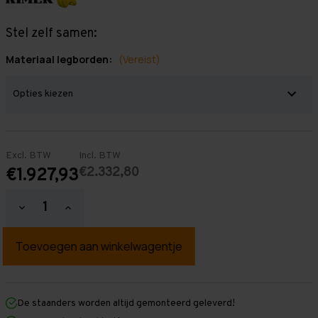
Stel zelf samen:
Materiaal legborden:
(Vereist)
Excl. BTW
Incl. BTW
€2.332,80
€1.927,93
Hoeveelheid
Hoeveelheid
verlagen
verhogen
van
van
Grootvakstelling
Grootvakstelling
3.000
3.000
mm
mm
x
x
19.100
19.100
mm
mm
De staanders worden altijd gemonteerd geleverd!
x
x