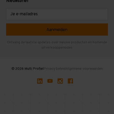
Mezzanine
Nieuwsbrief
Retouren en garantie
Verdiepingsvloeren
E-
mailadres
Referenties
Selfstorage
Veelgestelde vragen
Entresolvloer
Herroepen en Annuleren
Gebruikte entresolvloeren
Ontvang de laatste updates over nieuwe producten en komende
uitverkoopperiodes
Stellingen kopen
© 2026 Multi Profiel
Privacy beleid
Algemene voorwaarden