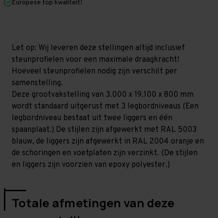
Europese top kwaliteit!
800
800
mm
mm
(HxLxD)
(HxLxD)
-
-
3
3
niveaus
niveaus
Let op: Wij leveren deze stellingen altijd inclusief
GALVA
GALVA
steunprofielen voor een maximale draagkracht!
Hoeveel steunprofielen nodig zijn verschilt per
samenstelling.
Deze grootvakstelling van 3.000 x 19.100 x 800 mm
wordt standaard uitgerust met 3 legbordniveaus (Een
legbordniveau bestaat uit twee liggers en één
spaanplaat.) De stijlen zijn afgewerkt met RAL 5003
blauw, de liggers zijn afgewerkt in RAL 2004 oranje en
de schoringen en voetplaten zijn verzinkt. (De stijlen
en liggers zijn voorzien van epoxy polyester.)
Totale afmetingen van deze