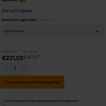
Stel zelf samen:
Materiaal legborden:
(Vereist)
Excl. BTW
Incl. BTW
€267,47
€221,05
Hoeveelheid
Hoeveelheid
verlagen
verhogen
van
van
Grootvakstelling
Grootvakstelling
3.000
3.000
mm
mm
x
x
2.000
2.000
mm
mm
De staanders worden altijd gemonteerd geleverd!
x
x